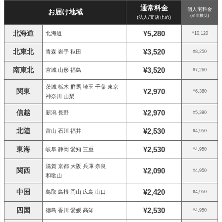
通常料金
個人宅料金
お届け地域
(※非推奨)
(法人/支店止め)
北海道
¥5,280
北海道
¥10,120
北東北
¥3,520
青森 岩手 秋田
¥8,250
南東北
¥3,520
宮城 山形 福島
¥7,260
茨城 栃木 群馬 埼玉 千葉 東京
関東
¥2,970
¥6,380
神奈川 山梨
信越
¥2,970
新潟 長野
¥5,390
北陸
¥2,530
富山 石川 福井
¥4,950
東海
¥2,530
岐阜 静岡 愛知 三重
¥4,950
滋賀 京都 大阪 兵庫 奈良
関西
¥2,090
¥4,950
和歌山
中国
¥2,420
鳥取 島根 岡山 広島 山口
¥4,950
四国
¥2,530
徳島 香川 愛媛 高知
¥4,950