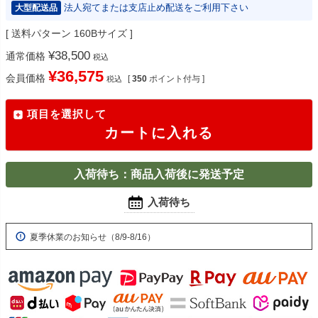
法人宛てまたは支店止め配送をご利用下さい
大型配送品
送料パターン
160Bサイズ
¥
38,500
通常価格
税込
¥
36,575
会員価格
[
350
ポイント付与 ]
税込
項目を選択して
カートに入れる
入荷待ち：商品入荷後に発送予定
入荷待ち
夏季休業のお知らせ（8/9-8/16）