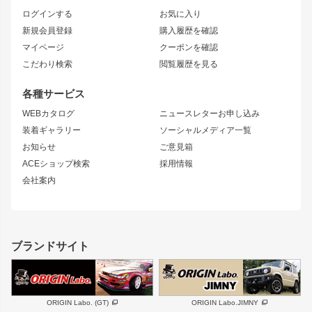
トレノ
RAV4
フロントフェンダー
ボンネット
ログインする
お気に入り
マークX
リアフェンダー
カナード
新規会員登録
購入履歴を確認
ブラッシュフェンダー
外装・補修パーツ
ニッサン
マイページ
クーポンを確認
コンバットアイ
アーム(足回り)
S15 シルビア
ワンビア
こだわり検索
閲覧履歴を見る
GTウイング
レンズ
S14 シルビア 前期
フェアレディZ
リアウイング
排気系
各種サービス
S14 シルビア 後期
スカイライン
ルーフウイング
S13 シルビア
ローレル
WEBカタログ
ニュースレターお申し込み
180SX
セフィーロ
装着ギャラリー
ソーシャルメディア一覧
ジムニーパーツ
シルエイティ
キャラバン
お知らせ
ご意見箱
ホイール
ACEショップ検索
採用情報
MUD-S7
まつど家 鉄漢
スズキ
マツダ
会社案内
MUD-SR7
まつど家 鉄心
ジムニー
RX-7
MUD-ZEUS
まつど家 鉄八
レクサス
フロントグリル
バンパー
GS350
ボンネット
IS250・IS350
リアウイング
ブランドサイト
SC
フェンダー
リアゲート
サイドパーツ
メンテナンスパーツ
スバル
三菱
BRZ
デリカ D:5
ORIGIN Labo. (GT)
ORIGIN Labo.JIMNY
ハイエースパーツ