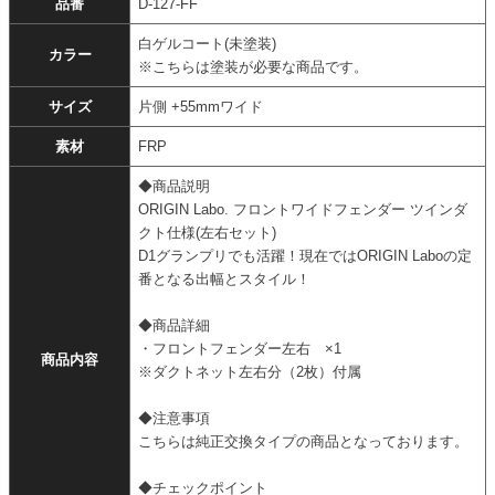
品番
D-127-FF
白ゲルコート(未塗装)
カラー
※こちらは塗装が必要な商品です。
サイズ
片側 +55mmワイド
素材
FRP
◆商品説明
ORIGIN Labo. フロントワイドフェンダー ツインダ
クト仕様(左右セット)
D1グランプリでも活躍！現在ではORIGIN Laboの定
番となる出幅とスタイル！
◆商品詳細
・フロントフェンダー左右 ×1
商品内容
※ダクトネット左右分（2枚）付属
◆注意事項
こちらは純正交換タイプの商品となっております。
◆チェックポイント