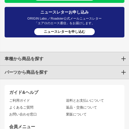
ニュースレターお申し込み
ORIGIN Labo.／Roadster公式メールニュースレター
「エアロのエース通信」をお届けします。
ニュースレターを申し込む
車種から商品を探す
パーツから商品を探す
トヨタ
TOYOTA86
200系ハイエース
ドリフトパーツ
JZX100 CHASER
クラウン
ガイド&ヘルプ
JZX90 CHASER
エアロシリーズ
クラウンマジェスタ
ご利用ガイド
送料とお支払いについて
JZX110 MARK II
ドリフトライン
アリスト
レーシングライン
よくあるご質問
返品・交換について
JZX100 MARK II
風神
ソアラ
アタックライン
お問い合わせ窓口
業販について
JZX90 MARK II
雷神
アルテッツァ
ストリームライン
レビン
龍神
プロボックス
スタイリッシュライン
会員メニュー