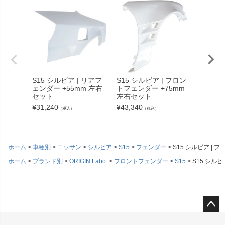
S15 シルビア | リアフ
S15 シルビア | フロン
S15 
ェンダー +55mm 左右
トフェンダー +75mm
トフェン
セット
左右セット
シング
ット
¥
31,240
¥
43,340
（税込）
（税込）
¥
38,50
ホーム
車種別
ニッサン
シルビア
S15
フェンダー
S15 シルビア |
ホーム
ブランド別
ORIGIN Labo.
フロントフェンダー
S15
S15 シル
ペー