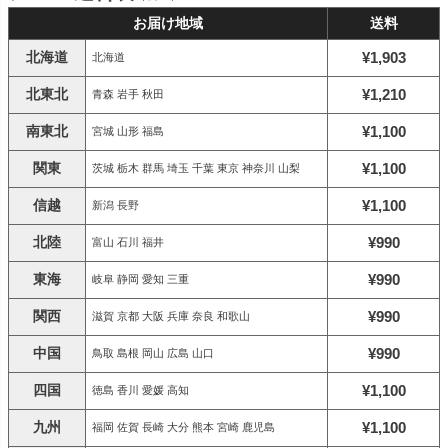
お届け地域
送料
北海道
¥1,903
北海道
北東北
¥1,210
青森 岩手 秋田
南東北
¥1,100
宮城 山形 福島
関東
¥1,100
茨城 栃木 群馬 埼玉 千葉 東京 神奈川 山梨
信越
¥1,100
新潟 長野
北陸
¥990
富山 石川 福井
東海
¥990
岐阜 静岡 愛知 三重
関西
¥990
滋賀 京都 大阪 兵庫 奈良 和歌山
中国
¥990
鳥取 島根 岡山 広島 山口
四国
¥1,100
徳島 香川 愛媛 高知
九州
¥1,100
福岡 佐賀 長崎 大分 熊本 宮崎 鹿児島