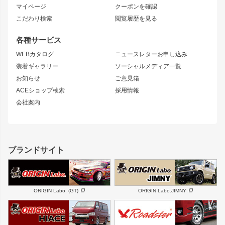
ブラッシュフェンダー
外装・補修パーツ
ニッサン
マイページ
クーポンを確認
コンバットアイ
アーム(足回り)
S15 シルビア
ワンビア
こだわり検索
閲覧履歴を見る
GTウイング
レンズ
S14 シルビア 前期
フェアレディZ
リアウイング
排気系
各種サービス
S14 シルビア 後期
スカイライン
ルーフウイング
S13 シルビア
ローレル
WEBカタログ
ニュースレターお申し込み
180SX
セフィーロ
装着ギャラリー
ソーシャルメディア一覧
ジムニーパーツ
シルエイティ
キャラバン
お知らせ
ご意見箱
ホイール
ACEショップ検索
採用情報
MUD-S7
まつど家 鉄漢
スズキ
マツダ
会社案内
MUD-SR7
まつど家 鉄心
ジムニー
RX-7
MUD-ZEUS
まつど家 鉄八
レクサス
フロントグリル
バンパー
GS350
ボンネット
IS250・IS350
リアウイング
ブランドサイト
SC
フェンダー
リアゲート
サイドパーツ
メンテナンスパーツ
スバル
三菱
BRZ
デリカ D:5
ORIGIN Labo. (GT)
ORIGIN Labo.JIMNY
ハイエースパーツ
ホイール
軽自動車
汎用
DAYTONA-RS
DAYTONA-RS NEO