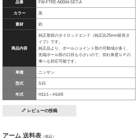
品番
FW-FTRE-N0004-SET-A
カラー
黒
素材
鉄
純正形状のタイロッドエンド（純正比25mm延長タ
イプ）です。
商品内容
純正品より、ボールジョイント部の可動域が多く、
先端ボール部の口径も小さいので、切れ角度ＵＰの
車へも対応可能です。
車種
ニッサン
型式
S15
年式
H11/1～H14/8
レビューの投稿
アーム 送料表
（税込）