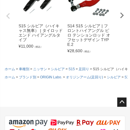
S15 シルビア（ハイキ
S14 S15 シルビア | フ
S15 
ャス無車） | タイロッド
ロントハイアングル ピ
トハイ
エンド ハイアングルタ
ロ テンションロッド オ
ンショ
イプ
フセットデザイン TYP
ットデザ
E.2
¥
11,000
¥
28,60
（税込）
¥
28,600
（税込）
ホーム
車種別
ニッサン
シルビア
S15
足回り
S15 シルビア（ハイキ
ホーム
ブランド別
ORIGIN Labo.
オリジンアーム(足回り)
シルビア
S1
ペー
ジト
ップ
へ