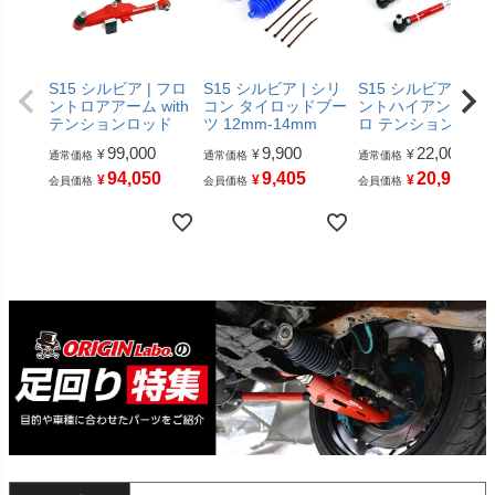
S15 シルビア | フロ
S15 シルビア | シリ
S15 シルビア | フ
ントロアアーム with
コン タイロッドブー
ントハイアングル 
テンションロッド
ツ 12mm-14mm
ロ テンションロッ
99,000
9,900
22,000
¥
¥
¥
通常価格
通常価格
通常価格
94,050
9,405
20,900
¥
¥
¥
会員価格
会員価格
会員価格