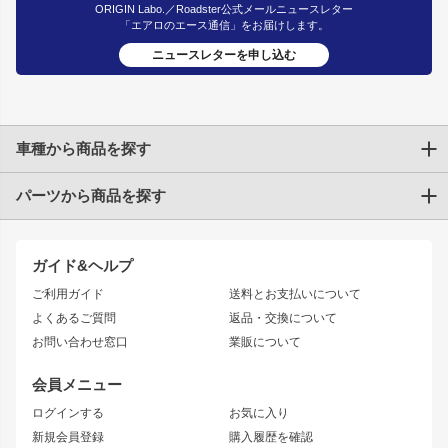
ORIGIN Labo.／Roadster公式メールニュースレター
「エアロのエース通信」をお届けします。
ニュースレターを申し込む
車種から商品を探す
パーツから商品を探す
トヨタ
TOYOTA86
200系ハイエース
ドリフトパーツ
JZX100 CHASER
クラウン
ガイド&ヘルプ
JZX90 CHASER
エアロシリーズ
クラウンマジェスタ
ご利用ガイド
送料とお支払いについて
JZX110 MARK II
ドリフトライン
アリスト
レーシングライン
よくあるご質問
返品・交換について
JZX100 MARK II
風神
ソアラ
アタックライン
お問い合わせ窓口
業販について
JZX90 MARK II
雷神
アルテッツァ
ストリームライン
レビン
龍神
プロボックス
スタイリッシュライン
会員メニュー
トレノ
RAV4
フロントフェンダー
ボンネット
ログインする
お気に入り
マークX
リアフェンダー
カナード
新規会員登録
購入履歴を確認