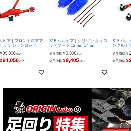
シルビア | フロントロアア
S15 シルビア | シリコン タイロ
S15 シ
ith テンションロッド
ッドブーツ 12mm-14mm
ングル ピ
99,000
9,900
¥
¥
¥
通常価格
通常価格
税込
税込
94,050
9,405
¥
¥
¥
会員価格
会員価格
税込
税込