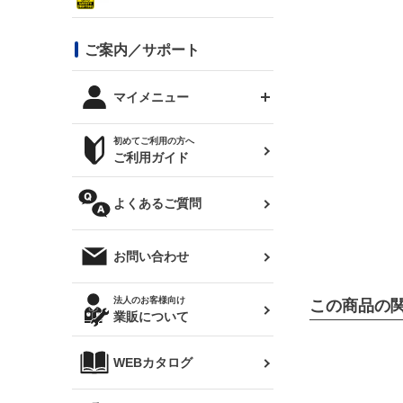
シルビア S13
スタイリッシュライン
ボンネット
JZX100 チェイサー
マツダ
ジムニー
ジムニー専用
バンパー
コンバットアイ用ライト
ステッカー
ご案内／サポート
まつど家 鉄八
DTM:exclusive
シルビア S14 前期
スバル
JZX90 チェイサー
RX-7
カナード
BRZ
レクサス
リアウイング
オプションタイヤ
トップス(半袖)
マイメニュー
JZX100 マークⅡ
シルビア S14 後期
三菱
外装・補修パーツ
ログインする
サマータイヤ
初めてご利用の方へ
リアゲート
ホイールナット
トップス(長袖)
JZX110 マークⅡ
デリカ D:5
軽自動車
ジムニー用タイヤ
ご利用ガイド
シルビア S15
新規会員登録
オリジンアーム(足回り)
JZX90 マークⅡ
汎用
サマータイヤ
メンテナンスパーツ
パーカー
よくあるご質問
お気に入りリスト
ハイエース・バン用タイ
180SX
ヤ
ハイエース
レンズ
注文履歴
オーバーオール(つなぎ)
お問い合わせ
シルエイティ
レビン
クーポンを見る
マフラー
トレノ
閲覧履歴
法人のお客様向け
この商品の
タオル
業販について
ワンビア
マークX
ニュースレターお申し込み
帽子
WEBカタログ
クラウン
Z33 フェアレディZ
クラウンマジェスタ