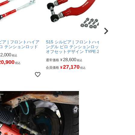
ルビア | フロントハイア
S15 シルビア | フロントハイア
S15 シル
ロ テンションロッド
ングル ピロ テンションロッド
車） | タ
オフセットデザイン TYPE.2
22,000
11,
¥
通常価格
税込
28,600
¥
通常価格
税込
20,900
10
¥
会員価格
税込
27,170
¥
会員価格
税込