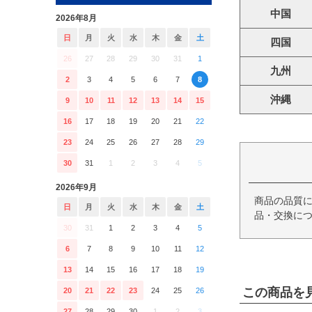
中国
2026年8月
日
月
火
水
木
金
土
四国
26
27
28
29
30
31
1
九州
2
3
4
5
6
7
8
沖縄
9
10
11
12
13
14
15
16
17
18
19
20
21
22
23
24
25
26
27
28
29
30
31
1
2
3
4
5
2026年9月
商品の品質
日
月
火
水
木
金
土
品・交換につ
30
31
1
2
3
4
5
6
7
8
9
10
11
12
13
14
15
16
17
18
19
この商品を
20
21
22
23
24
25
26
27
28
29
30
1
2
3