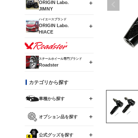
エアロシリーズ
ORIGIN Labo.
JIMNY
ドリフトライン
フロントフェンダー
ハイエースブランド
アルミホイール
ORIGIN Labo.
MUD-ZEUS
HIACE
風神(180SX)
リアフェンダー
アルミホイール
MUD-SR7
エアロシリーズ
雷神(S15)
ブラッシュフェンダー
アルミホイール
スチールホイール専門ブランド
MUD-S7
Roadster
LUX MODEL SP
オーバーフェンダー
龍神(チェイサー)
コンバットアイ
フロントグリル
DAYTONA-RS
カテゴリから探す
LUX MODEL
リアウイング
レーシングライン
GTウイング
ハイエース専用
ボンネット
車種から探す
DAYTONA-RS NEO
RUGGER MODEL
スムージングバンパー
アタックライン
リアウイング
トヨタ
ジムニー専用
フェンダー
オプション品を探す
まつど家 鉄漢
GROUND MODEL
ワイパーガード
ニッサン
ストリームライン
ルーフウイング
TOYOTA 86
ジムニー専用
サイドパーツ
GTウイング用ラダー
公式グッズを探す
スズキ
まつど家 鉄心
PHANTOM LIP
内装パーツ