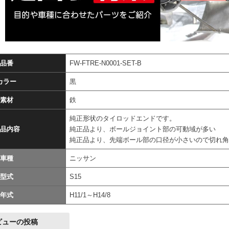
品番
FW-FTRE-N0001-SET-B
カラー
黒
素材
鉄
純正形状のタイロッドエンドです。
品内容
純正品より、ボールジョイント部の可動域が多い
純正品より、先端ボール部の口径が小さいので切れ
車種
ニッサン
型式
S15
年式
H11/1～H14/8
ビューの投稿