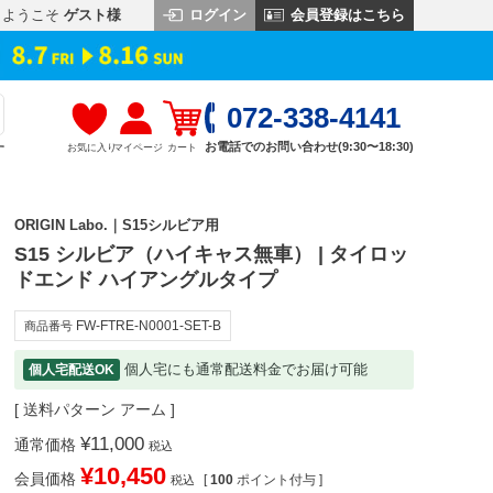
ログイン
会員登録はこちら
ようこそ
ゲスト様
072-338-4141
お電話でのお問い合わせ(9:30〜18:30)
お気に入り
マイページ
カート
す
ORIGIN Labo.｜S15シルビア用
S15 シルビア（ハイキャス無車） | タイロッ
ドエンド ハイアングルタイプ
FW-FTRE-N0001-SET-B
商品番号
個人宅にも通常配送料金でお届け可能
個人宅配送OK
送料パターン
アーム
¥
11,000
通常価格
税込
¥
10,450
会員価格
[
100
ポイント付与 ]
税込