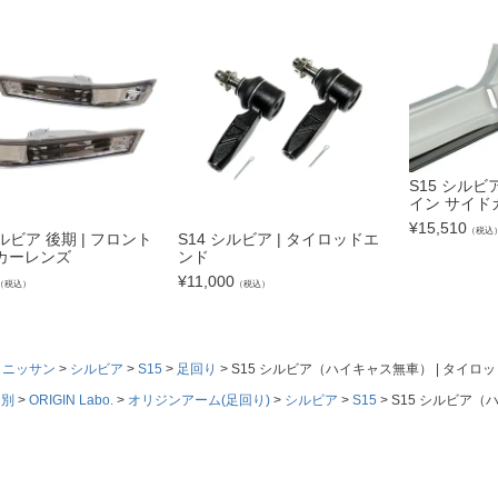
S15 シルビ
イン サイド
¥
15,510
（税込
シルビア 後期 | フロント
S14 シルビア | タイロッドエ
カーレンズ
ンド
¥
11,000
（税込）
（税込）
ニッサン
シルビア
S15
足回り
S15 シルビア（ハイキャス無車） | タイ
ド別
ORIGIN Labo.
オリジンアーム(足回り)
シルビア
S15
S15 シルビア（