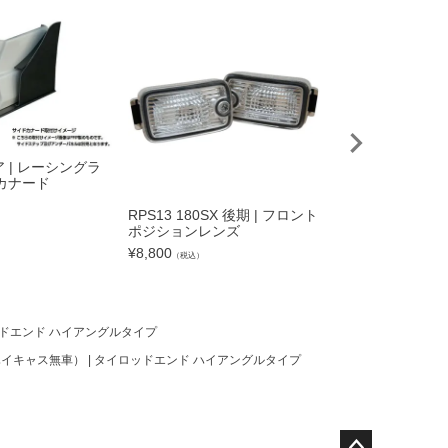
ア | レーシングラ
カナード
）
RPS13 180SX 後期 | フロント
S15 シルビア |
ポジションレンズ
ダーパネル カー
トライン用）
¥
8,800
（税込）
¥
50,600
（税込）
ロッドエンド ハイアングルタイプ
ハイキャス無車） | タイロッドエンド ハイアングルタイプ