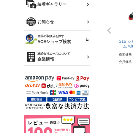
バッグ
装着ギャラリー
Z32 フェアレディZ
アリスト
R34 スカイライン
ソアラ
ファッション小物
お知らせ
アルテッツァ
スカイライン
全国の取扱店を探す
（ER34/R33/ECR33/R32）
雑貨・ステーショナリー
プロボックス
S15 
ACEショップ検索
ーム w
RAV4
キャラバン
株式会社エースについて
通常価格
ベビー用品
企業情報
会員価格
ローレル
のぼり
セフィーロ