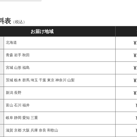
料表
（税込）
お届け地域
¥
北海道
¥
青森 岩手 秋田
¥
宮城 山形 福島
¥
茨城 栃木 群馬 埼玉 千葉 東京 神奈川 山梨
¥
新潟 長野
富山 石川 福井
岐阜 静岡 愛知 三重
滋賀 京都 大阪 兵庫 奈良 和歌山