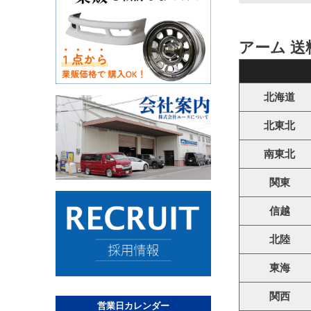
アーム 送
北海道
北東北
南東北
関東
信越
北陸
東海
関西
営業日カレンダー