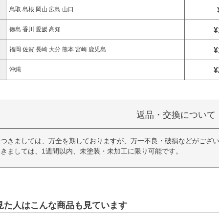
鳥取 島根 岡山 広島 山口
¥
徳島 香川 愛媛 高知
¥
福岡 佐賀 長崎 大分 熊本 宮崎 鹿児島
¥
沖縄
返品・交換について
につきましては、万全を期しておりますが、万一不良・破損などがござい
きましては、1週間以内、未塗装・未加工に限り可能です。
見た人はこんな商品も見ています