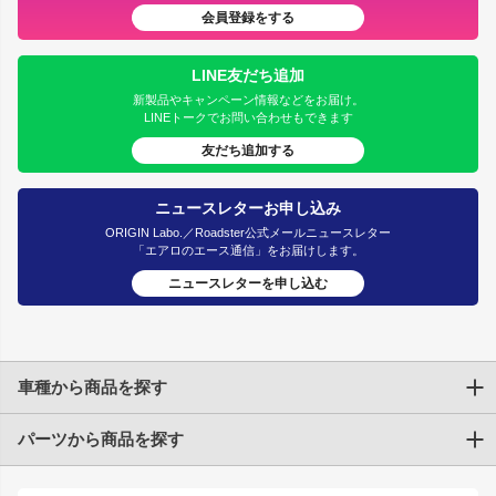
会員登録をする
LINE友だち追加
新製品やキャンペーン情報などをお届け。
LINEトークでお問い合わせもできます
友だち追加する
ニュースレターお申し込み
ORIGIN Labo.／Roadster公式メールニュースレター
「エアロのエース通信」をお届けします。
ニュースレターを申し込む
車種から商品を探す
パーツから商品を探す
トヨタ
TOYOTA86
200系ハイエース
ドリフトパーツ