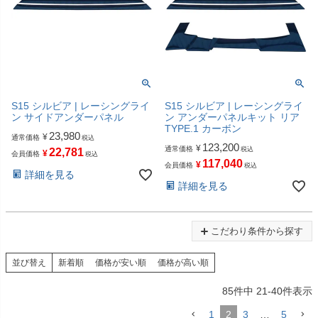
S15 シルビア | レーシングライ
S15 シルビア | レーシングライ
ン サイドアンダーパネル
ン アンダーパネルキット リア
TYPE.1 カーボン
23,980
¥
通常価格
税込
123,200
¥
通常価格
税込
22,781
¥
会員価格
税込
117,040
¥
会員価格
税込
詳細を見る
詳細を見る
こだわり条件から探す
並び替え
新着順
価格が安い順
価格が高い順
85
件中
21
-
40
件表示
1
2
3
…
5