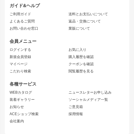
JZX100 CHASER
クラウン
ガイド&ヘルプ
JZX90 CHASER
エアロシリーズ
クラウンマジェスタ
ご利用ガイド
送料とお支払いについて
JZX110 MARK II
ドリフトライン
アリスト
レーシングライン
よくあるご質問
返品・交換について
JZX100 MARK II
風神
ソアラ
アタックライン
お問い合わせ窓口
業販について
JZX90 MARK II
雷神
アルテッツァ
ストリームライン
レビン
龍神
プロボックス
スタイリッシュライン
会員メニュー
トレノ
RAV4
フロントフェンダー
ボンネット
ログインする
お気に入り
マークX
リアフェンダー
カナード
新規会員登録
購入履歴を確認
ブラッシュフェンダー
外装・補修パーツ
ニッサン
マイページ
クーポンを確認
コンバットアイ
アーム(足回り)
S15 シルビア
ワンビア
こだわり検索
閲覧履歴を見る
GTウイング
レンズ
S14 シルビア 前期
フェアレディZ
リアウイング
排気系
各種サービス
S14 シルビア 後期
スカイライン
ルーフウイング
S13 シルビア
ローレル
WEBカタログ
ニュースレターお申し込み
180SX
セフィーロ
装着ギャラリー
ソーシャルメディア一覧
ジムニーパーツ
シルエイティ
キャラバン
お知らせ
ご意見箱
ホイール
ACEショップ検索
採用情報
MUD-S7
まつど家 鉄漢
スズキ
マツダ
会社案内
MUD-SR7
まつど家 鉄心
ジムニー
RX-7
MUD-ZEUS
まつど家 鉄八