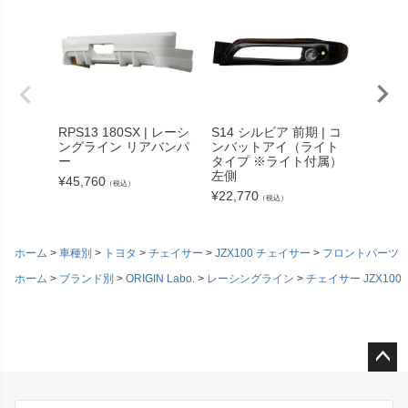
RPS13 180SX | レーシ
S14 シルビア 前期 | コ
100系
ングライン リアバンパ
ンバットアイ（ライト
フロン
ー
タイプ ※ライト付属）
¥
45,76
左側
¥
45,760
（税込）
¥
22,770
（税込）
ホーム
車種別
トヨタ
チェイサー
JZX100 チェイサー
フロントパーツ
ホーム
ブランド別
ORIGIN Labo.
レーシングライン
チェイサー JZX100・
ペー
ジト