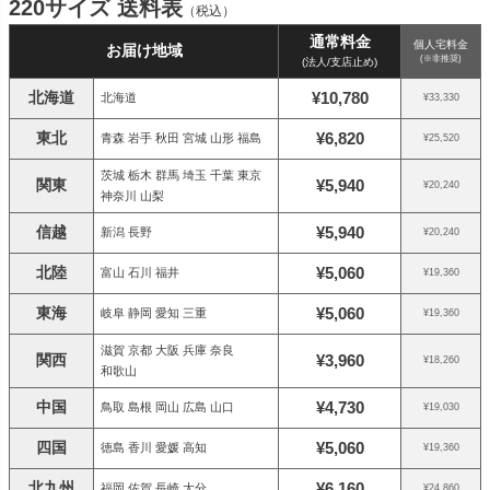
220サイズ 送料表
（税込）
通常料金
個人宅料金
お届け地域
(※非推奨)
(法人/支店止め)
北海道
¥10,780
北海道
¥33,330
東北
¥6,820
青森 岩手 秋田 宮城 山形 福島
¥25,520
茨城 栃木 群馬 埼玉 千葉 東京
関東
¥5,940
¥20,240
神奈川 山梨
信越
¥5,940
新潟 長野
¥20,240
北陸
¥5,060
富山 石川 福井
¥19,360
東海
¥5,060
岐阜 静岡 愛知 三重
¥19,360
滋賀 京都 大阪 兵庫 奈良
関西
¥3,960
¥18,260
和歌山
中国
¥4,730
鳥取 島根 岡山 広島 山口
¥19,030
四国
¥5,060
徳島 香川 愛媛 高知
¥19,360
北九州
¥6,160
福岡 佐賀 長崎 大分
¥24,860