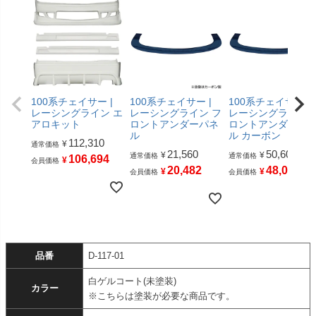
100系チェイサー |
100系チェイサー |
100系チェイサー |
レーシングライン エ
レーシングライン フ
レーシングライン 
アロキット
ロントアンダーパネ
ロントアンダーパ
ル
ル カーボン
112,310
¥
通常価格
21,560
50,600
¥
¥
通常価格
通常価格
106,694
¥
会員価格
20,482
48,070
¥
¥
会員価格
会員価格
品番
D-117-01
白ゲルコート(未塗装)
カラー
※こちらは塗装が必要な商品です。