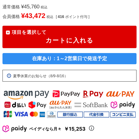
¥
45,760
通常価格
税込
¥
43,472
会員価格
[
416
ポイント付与 ]
税込
項目を選択して
カートに入れる
在庫あり：1～2営業日で発送予定
夏季休業のお知らせ（8/9-8/16）
￥15,253
ペイディなら月々