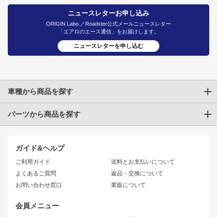
ニュースレターお申し込み
ORIGIN Labo.／Roadster公式メールニュースレター
「エアロのエース通信」をお届けします。
ニュースレターを申し込む
車種から商品を探す
パーツから商品を探す
トヨタ
TOYOTA86
200系ハイエース
ドリフトパーツ
JZX100 CHASER
クラウン
ガイド&ヘルプ
JZX90 CHASER
エアロシリーズ
クラウンマジェスタ
ご利用ガイド
送料とお支払いについて
JZX110 MARK II
ドリフトライン
アリスト
レーシングライン
よくあるご質問
返品・交換について
JZX100 MARK II
風神
ソアラ
アタックライン
お問い合わせ窓口
業販について
JZX90 MARK II
雷神
アルテッツァ
ストリームライン
レビン
龍神
プロボックス
スタイリッシュライン
会員メニュー
トレノ
RAV4
フロントフェンダー
ボンネット