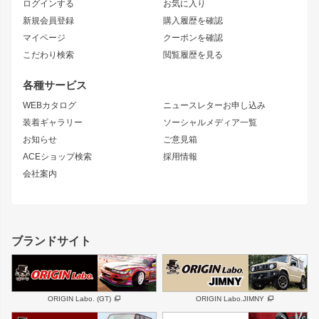
ログインする
お気に入り
マークX
リアフェンダー
カナード
新規会員登録
購入履歴を確認
ブラッシュフェンダー
外装・補修パーツ
ニッサン
マイページ
クーポンを確認
コンバットアイ
アーム(足回り)
S15 シルビア
ワンビア
こだわり検索
閲覧履歴を見る
GTウイング
レンズ
S14 シルビア 前期
フェアレディZ
リアウイング
排気系
各種サービス
S14 シルビア 後期
スカイライン
ルーフウイング
S13 シルビア
ローレル
WEBカタログ
ニュースレターお申し込み
180SX
セフィーロ
装着ギャラリー
ソーシャルメディア一覧
ジムニーパーツ
シルエイティ
キャラバン
お知らせ
ご意見箱
ホイール
ACEショップ検索
採用情報
MUD-S7
まつど家 鉄漢
スズキ
マツダ
会社案内
MUD-SR7
まつど家 鉄心
ジムニー
RX-7
MUD-ZEUS
まつど家 鉄八
レクサス
フロントグリル
バンパー
GS350
ボンネット
IS250・IS350
リアウイング
ブランドサイト
SC
フェンダー
リアゲート
サイドパーツ
メンテナンスパーツ
スバル
三菱
BRZ
デリカ D:5
ORIGIN Labo. (GT)
ORIGIN Labo.JIMNY
ハイエースパーツ