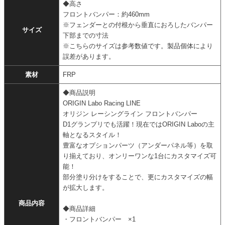
◆高さ
フロントバンパー：約460mm
※フェンダーとの付根から垂直におろしたバンパー
サイズ
下部までの寸法
※こちらのサイズは参考数値です。製品個体により
誤差があります。
素材
FRP
◆商品説明
ORIGIN Labo Racing LINE
オリジン レーシングライン フロントバンパー
D1グランプリでも活躍！現在ではORIGIN Laboの主
軸となるスタイル！
豊富なオプションパーツ（アンダーパネル等）を取
り揃えており、オンリーワンな1台にカスタマイズ可
能！
部分塗り分けをすることで、更にカスタマイズの幅
が拡大します。
商品内容
◆商品詳細
・フロントバンパー ×1