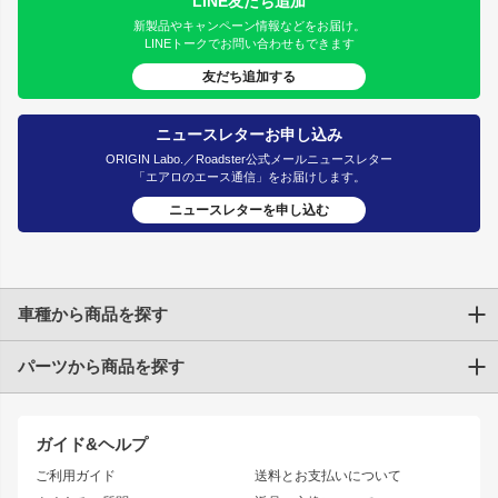
LINE友だち追加
新製品やキャンペーン情報などをお届け。
LINEトークでお問い合わせもできます
友だち追加する
ニュースレターお申し込み
ORIGIN Labo.／Roadster公式メールニュースレター
「エアロのエース通信」をお届けします。
ニュースレターを申し込む
車種から商品を探す
パーツから商品を探す
トヨタ
TOYOTA86
200系ハイエース
ドリフトパーツ
JZX100 CHASER
クラウン
ガイド&ヘルプ
JZX90 CHASER
エアロシリーズ
クラウンマジェスタ
ご利用ガイド
送料とお支払いについて
JZX110 MARK II
ドリフトライン
アリスト
レーシングライン