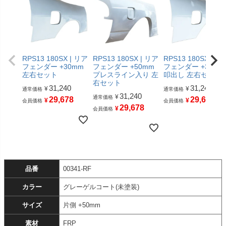
RPS13 180SX | リア
RPS13 180SX | リア
RPS13 180SX | リ
フェンダー +30mm
フェンダー +50mm
フェンダー +30mm
左右セット
プレスライン入り 左
叩出し 左右セット
右セット
31,240
31,240
¥
¥
通常価格
通常価格
31,240
¥
通常価格
29,678
29,678
¥
¥
会員価格
会員価格
29,678
¥
会員価格
品番
00341-RF
カラー
グレーゲルコート(未塗装)
サイズ
片側 +50mm
素材
FRP