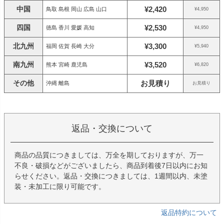
中国
¥2,420
鳥取 島根 岡山 広島 山口
¥4,950
四国
¥2,530
徳島 香川 愛媛 高知
¥4,950
北九州
¥3,300
福岡 佐賀 長崎 大分
¥5,940
南九州
¥3,520
熊本 宮崎 鹿児島
¥6,820
その他
お見積り
沖縄 離島
お見積り
返品・交換について
商品の品質につきましては、万全を期しておりますが、万一
不良・破損などがございましたら、商品到着後7日以内にお知
らせください。返品・交換につきましては、1週間以内、未塗
装・未加工に限り可能です。
返品特約について