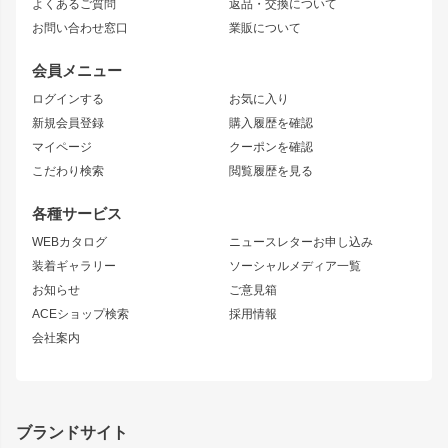
よくあるご質問
返品・交換について
JZX100 MARK II
風神
ソアラ
アタックライン
お問い合わせ窓口
業販について
JZX90 MARK II
雷神
アルテッツァ
ストリームライン
レビン
龍神
プロボックス
スタイリッシュライン
会員メニュー
トレノ
RAV4
フロントフェンダー
ボンネット
ログインする
お気に入り
マークX
リアフェンダー
カナード
新規会員登録
購入履歴を確認
ブラッシュフェンダー
外装・補修パーツ
ニッサン
マイページ
クーポンを確認
コンバットアイ
アーム(足回り)
S15 シルビア
ワンビア
こだわり検索
閲覧履歴を見る
GTウイング
レンズ
S14 シルビア 前期
フェアレディZ
リアウイング
排気系
各種サービス
S14 シルビア 後期
スカイライン
ルーフウイング
S13 シルビア
ローレル
WEBカタログ
ニュースレターお申し込み
180SX
セフィーロ
装着ギャラリー
ソーシャルメディア一覧
ジムニーパーツ
シルエイティ
キャラバン
お知らせ
ご意見箱
ホイール
ACEショップ検索
採用情報
MUD-S7
まつど家 鉄漢
スズキ
マツダ
会社案内
MUD-SR7
まつど家 鉄心
ジムニー
RX-7
MUD-ZEUS
まつど家 鉄八
レクサス
フロントグリル
バンパー
GS350
ボンネット
IS250・IS350
リアウイング
ブランドサイト