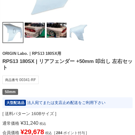
ORIGIN Labo.｜RPS13 180SX用
RPS13 180SX | リアフェンダー +50mm 叩出し 左右セッ
ト
00341-RF
商品番号
50mm
法人宛てまたは支店止め配送をご利用下さい
大型配送品
送料パターン
160Bサイズ
¥
31,240
通常価格
税込
¥
29,678
会員価格
[
284
ポイント付与 ]
税込