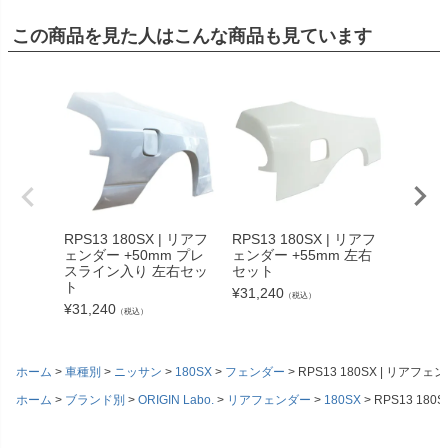
この商品を見た人はこんな商品も見ています
RPS13 180SX | リアフ
RPS13 180SX | リアフ
RPS13
ェンダー +50mm プレ
ェンダー +55mm 左右
ェンダー
スライン入り 左右セッ
セット
し 左
ト
¥
31,240
¥
31,24
（税込）
¥
31,240
（税込）
ホーム
車種別
ニッサン
180SX
フェンダー
RPS13 180SX | リアフ
ホーム
ブランド別
ORIGIN Labo.
リアフェンダー
180SX
RPS13 18