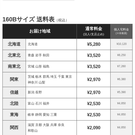
160Bサイズ 送料表
（税込）
通常料金
個人宅料金
お届け地域
(※非推奨)
(法人/支店止め)
北海道
¥5,280
北海道
¥10,120
北東北
¥3,520
青森 岩手 秋田
¥8,250
南東北
¥3,520
宮城 山形 福島
¥7,260
茨城 栃木 群馬 埼玉 千葉 東京
関東
¥2,970
¥6,380
神奈川 山梨
信越
¥2,970
新潟 長野
¥5,390
北陸
¥2,530
富山 石川 福井
¥4,950
東海
¥2,530
岐阜 静岡 愛知 三重
¥4,950
滋賀 京都 大阪 兵庫 奈良
関西
¥2,090
¥4,950
和歌山