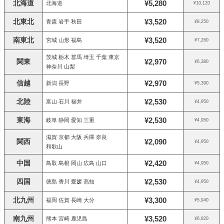
北海道
¥5,280
北海道
¥10,120
北東北
¥3,520
青森 岩手 秋田
¥8,250
南東北
¥3,520
宮城 山形 福島
¥7,260
茨城 栃木 群馬 埼玉 千葉 東京
関東
¥2,970
¥6,380
神奈川 山梨
信越
¥2,970
新潟 長野
¥5,390
北陸
¥2,530
富山 石川 福井
¥4,950
東海
¥2,530
岐阜 静岡 愛知 三重
¥4,950
滋賀 京都 大阪 兵庫 奈良
関西
¥2,090
¥4,950
和歌山
中国
¥2,420
鳥取 島根 岡山 広島 山口
¥4,950
四国
¥2,530
徳島 香川 愛媛 高知
¥4,950
北九州
¥3,300
福岡 佐賀 長崎 大分
¥5,940
南九州
¥3,520
熊本 宮崎 鹿児島
¥6,820