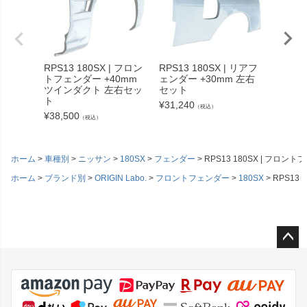
RPS13 180SX | フロン
RPS13 180SX | リアフ
RPS13
トフェンダー +40mm
ェンダー +30mm 左右
トフェン
ツインダクト 左右セッ
セット
左右セ
ト
¥
31,240
¥
43,34
（税込）
¥
38,500
（税込）
ホーム
車種別
ニッサン
180SX
フェンダー
RPS13 180SX | フロ
ホーム
ブランド別
ORIGIN Labo.
フロントフェンダー
180SX
RPS13
ペー
ジト
ップ
へ