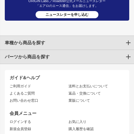
ORIGIN Labo.／Roadster公式メールニュースレター
「エアロのエース通信」をお届けします。
ニュースレターを申し込む
車種から商品を探す
パーツから商品を探す
トヨタ
TOYOTA86
200系ハイエース
ドリフトパーツ
JZX100 CHASER
クラウン
ガイド&ヘルプ
JZX90 CHASER
エアロシリーズ
クラウンマジェスタ
ご利用ガイド
送料とお支払いについて
JZX110 MARK II
ドリフトライン
アリスト
レーシングライン
よくあるご質問
返品・交換について
JZX100 MARK II
風神
ソアラ
アタックライン
お問い合わせ窓口
業販について
JZX90 MARK II
雷神
アルテッツァ
ストリームライン
レビン
龍神
プロボックス
スタイリッシュライン
会員メニュー
トレノ
RAV4
フロントフェンダー
ボンネット
ログインする
お気に入り
マークX
リアフェンダー
カナード
新規会員登録
購入履歴を確認
ブラッシュフェンダー
外装・補修パーツ