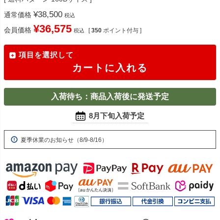
¥
38,500
通常価格
税込
¥
36,575
会員価格
[
350
ポイント付与 ]
税込
項目を選択して
カートに入れる
入荷待ち：商品入荷後に発送予定
8月下旬入荷予定
夏季休業のお知らせ（8/9-8/16）