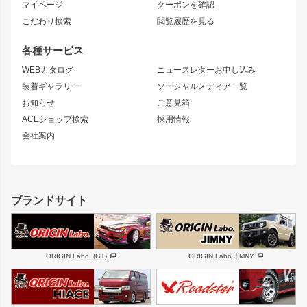
ニッサン
マイページ
クーポンを確認
コンバットアイ
アーム(足回り)
S15 シルビア
ワンビア
こだわり検索
閲覧履歴を見る
GTウイング
レンズ
S14 シルビア 前期
フェアレディZ
リアウイング
排気系
各種サービス
S14 シルビア 後期
スカイライン
ルーフウイング
S13 シルビア
ローレル
WEBカタログ
ニュースレターお申し込み
180SX
セフィーロ
装着ギャラリー
ソーシャルメディア一覧
ジムニーパーツ
シルエイティ
キャラバン
お知らせ
ご意見箱
ホイール
ACEショップ検索
採用情報
MUD-S7
まつど家 鉄漢
スズキ
マツダ
会社案内
MUD-SR7
まつど家 鉄心
ジムニー
RX-7
MUD-ZEUS
まつど家 鉄八
レクサス
フロントグリル
バンパー
GS350
ボンネット
IS250・IS350
リアウイング
ブランドサイト
SC
フェンダー
リアゲート
サイドパーツ
メンテナンスパーツ
スバル
三菱
BRZ
デリカ D:5
ORIGIN Labo. (GT)
ORIGIN Labo.JIMNY
ハイエースパーツ
ホイール
軽自動車
汎用
DAYTONA-RS
DAYTONA-RS NEO