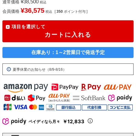
¥
38,500
通常価格
税込
¥
36,575
会員価格
[
350
ポイント付与 ]
税込
項目を選択して
カートに入れる
在庫あり：1～2営業日で発送予定
夏季休業のお知らせ（8/9-8/16）
￥12,833
ペイディなら月々