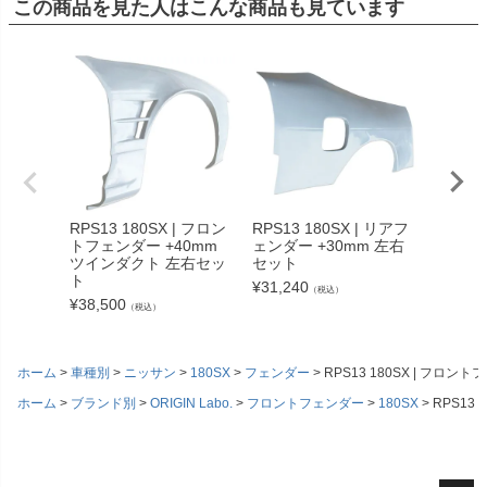
この商品を見た人はこんな商品も見ています
RPS13 180SX | フロン
RPS13 180SX | リアフ
RPS13
トフェンダー +40mm
ェンダー +30mm 左右
トフェン
ツインダクト 左右セッ
セット
ツイン
ト
ト
¥
31,240
（税込）
¥
38,500
¥
38,50
（税込）
ホーム
車種別
ニッサン
180SX
フェンダー
RPS13 180SX | フロ
ホーム
ブランド別
ORIGIN Labo.
フロントフェンダー
180SX
RPS13