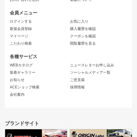
JZX90 MARK II
雷神
アルテッツァ
ストリームライン
レビン
龍神
プロボックス
スタイリッシュライン
会員メニュー
トレノ
RAV4
フロントフェンダー
ボンネット
ログインする
お気に入り
マークX
リアフェンダー
カナード
新規会員登録
購入履歴を確認
ブラッシュフェンダー
外装・補修パーツ
ニッサン
マイページ
クーポンを確認
コンバットアイ
アーム(足回り)
S15 シルビア
ワンビア
こだわり検索
閲覧履歴を見る
GTウイング
レンズ
S14 シルビア 前期
フェアレディZ
リアウイング
排気系
各種サービス
S14 シルビア 後期
スカイライン
ルーフウイング
S13 シルビア
ローレル
WEBカタログ
ニュースレターお申し込み
180SX
セフィーロ
装着ギャラリー
ソーシャルメディア一覧
ジムニーパーツ
シルエイティ
キャラバン
お知らせ
ご意見箱
ホイール
ACEショップ検索
採用情報
MUD-S7
まつど家 鉄漢
スズキ
マツダ
会社案内
MUD-SR7
まつど家 鉄心
ジムニー
RX-7
MUD-ZEUS
まつど家 鉄八
レクサス
フロントグリル
バンパー
GS350
ボンネット
IS250・IS350
リアウイング
ブランドサイト
SC
フェンダー
リアゲート
サイドパーツ
メンテナンスパーツ