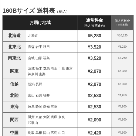
160Bサイズ 送料表
（税込）
通常料金
個人宅料金
お届け地域
(※非推奨)
(法人/支店止め)
北海道
¥5,280
北海道
¥10,120
北東北
¥3,520
青森 岩手 秋田
¥8,250
南東北
¥3,520
宮城 山形 福島
¥7,260
茨城 栃木 群馬 埼玉 千葉 東京
関東
¥2,970
¥6,380
神奈川 山梨
信越
¥2,970
新潟 長野
¥5,390
北陸
¥2,530
富山 石川 福井
¥4,950
東海
¥2,530
岐阜 静岡 愛知 三重
¥4,950
滋賀 京都 大阪 兵庫 奈良
関西
¥2,090
¥4,950
和歌山
中国
¥2,420
鳥取 島根 岡山 広島 山口
¥4,950