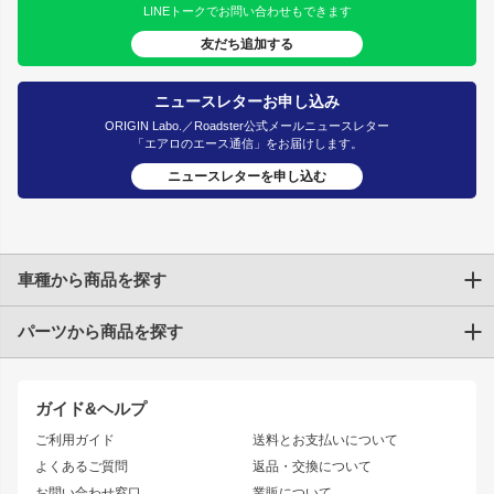
LINEトークでお問い合わせもできます
友だち追加する
ニュースレターお申し込み
ORIGIN Labo.／Roadster公式メールニュースレター
「エアロのエース通信」をお届けします。
ニュースレターを申し込む
車種から商品を探す
パーツから商品を探す
トヨタ
TOYOTA86
200系ハイエース
ドリフトパーツ
JZX100 CHASER
クラウン
ガイド&ヘルプ
JZX90 CHASER
エアロシリーズ
クラウンマジェスタ
ご利用ガイド
送料とお支払いについて
JZX110 MARK II
ドリフトライン
アリスト
レーシングライン
よくあるご質問
返品・交換について
JZX100 MARK II
風神
ソアラ
アタックライン
お問い合わせ窓口
業販について