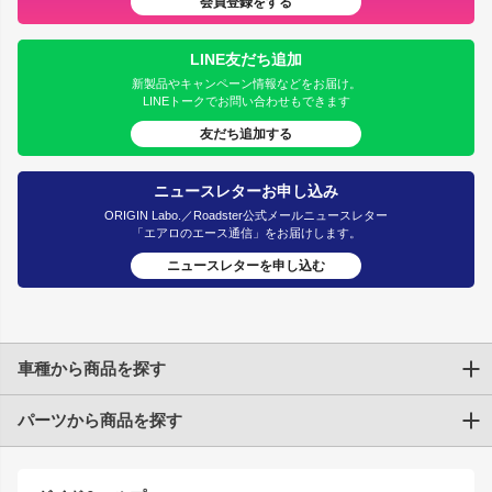
会員登録をする
LINE友だち追加
新製品やキャンペーン情報などをお届け。
LINEトークでお問い合わせもできます
友だち追加する
ニュースレターお申し込み
ORIGIN Labo.／Roadster公式メールニュースレター
「エアロのエース通信」をお届けします。
ニュースレターを申し込む
車種から商品を探す
パーツから商品を探す
トヨタ
TOYOTA86
200系ハイエース
ドリフトパーツ
JZX100 CHASER
クラウン