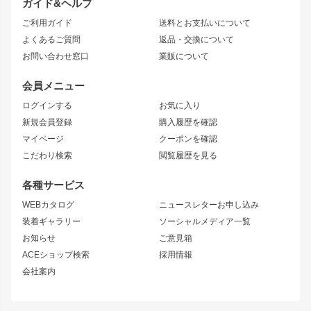
ガイド&ヘルプ
JZX90 CHASER
エアロシリーズ
クラウンマジェスタ
ご利用ガイド
送料とお支払いについて
JZX110 MARK II
ドリフトライン
アリスト
レーシングライン
よくあるご質問
返品・交換について
JZX100 MARK II
風神
ソアラ
アタックライン
お問い合わせ窓口
業販について
JZX90 MARK II
雷神
アルテッツァ
ストリームライン
レビン
龍神
プロボックス
スタイリッシュライン
会員メニュー
トレノ
RAV4
フロントフェンダー
ボンネット
ログインする
お気に入り
マークX
リアフェンダー
カナード
新規会員登録
購入履歴を確認
ブラッシュフェンダー
外装・補修パーツ
ニッサン
マイページ
クーポンを確認
コンバットアイ
アーム(足回り)
S15 シルビア
ワンビア
こだわり検索
閲覧履歴を見る
GTウイング
レンズ
S14 シルビア 前期
フェアレディZ
リアウイング
排気系
各種サービス
S14 シルビア 後期
スカイライン
ルーフウイング
S13 シルビア
ローレル
WEBカタログ
ニュースレターお申し込み
180SX
セフィーロ
装着ギャラリー
ソーシャルメディア一覧
ジムニーパーツ
シルエイティ
キャラバン
お知らせ
ご意見箱
ホイール
ACEショップ検索
採用情報
MUD-S7
まつど家 鉄漢
スズキ
マツダ
会社案内
MUD-SR7
まつど家 鉄心
ジムニー
RX-7
MUD-ZEUS
まつど家 鉄八