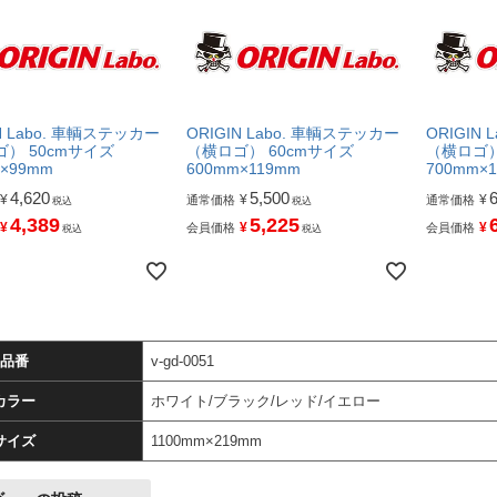
N Labo. 車輌ステッカー
ORIGIN Labo. 車輌ステッカー
ORIGIN
） 50cmサイズ
（横ロゴ） 60cmサイズ
（横ロゴ）
×99mm
600mm×119mm
700mm×
4,620
5,500
¥
¥
¥
通常価格
通常価格
税込
税込
4,389
5,225
¥
¥
¥
会員価格
会員価格
税込
税込
品番
v-gd-0051
カラー
ホワイト/ブラック/レッド/イエロー
サイズ
1100mm×219mm