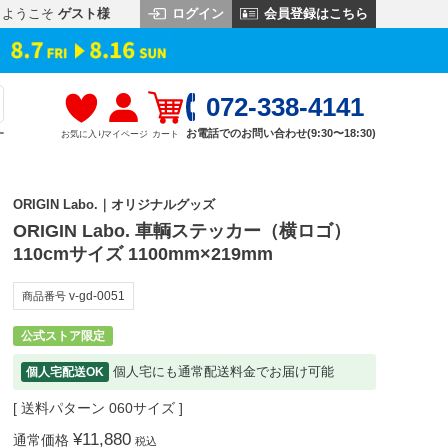
ログイン
会員登録はこちら
ようこそ
ゲスト様
072-338-4141
お電話でのお問い合わせ(9:30〜18:30)
お気に入り
マイページ
カート
す
ORIGIN Labo.｜オリジナルグッズ
ORIGIN Labo. 車輌ステッカー（横ロゴ）
110cmサイズ 1100mm×219mm
v-gd-0051
商品番号
公式ストア限定
個人宅にも通常配送料金でお届け可能
個人宅配送OK
送料パターン
060サイズ
¥
11,880
通常価格
税込