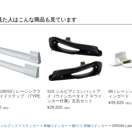
見た人はこんな商品も見ています
 180SX | レーシングラ
S15 シルビア | コンバットア
86 | レー
イドステップ （TYPE.
イ（ウインカータイプ ※ウイ
ィンガード
ンカー付属）左右セット
¥
39,820
（税込
0
¥
28,820
（税込）
（税込）
シャルグッズ
ステッカー
車輛ステッカー
横ロゴ 車輛ステッカー
ORIGIN L