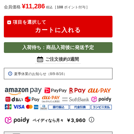
¥
11,286
会員価格
[
108
ポイント付与 ]
税込
項目を選択して
カートに入れる
入荷待ち：商品入荷後に発送予定
ご注文後約3週間
夏季休業のお知らせ（8/9-8/16）
￥3,960
ペイディなら月々