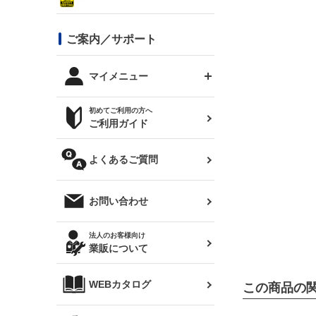
シルビア S13
スタイリッシュライン
ボンネット
JZX100 チェイサー
マツダ
ジムニー
ジムニー専用
バンパー
コンバットアイ用ライト
ステッカー
ご案内／サポート
まつど家 鉄八
DTM:exclusive
シルビア S14 前期
スバル
JZX90 チェイサー
RX-7
カナード
BRZ
レクサス
リアウイング
オプションタイヤ
トップス(半袖)
マイメニュー
JZX100 マークⅡ
シルビア S14 後期
三菱
外装・補修パーツ
ログインする
サマータイヤ
初めてご利用の方へ
リアゲート
ホイールナット
トップス(長袖)
JZX110 マークⅡ
デリカ D:5
軽自動車
ジムニー用タイヤ
ご利用ガイド
シルビア S15
新規会員登録
オリジンアーム(足回り)
JZX90 マークⅡ
汎用
サマータイヤ
メンテナンスパーツ
パーカー
よくあるご質問
お気に入りリスト
ハイエース・バン用タイ
180SX
ヤ
ハイエース
レンズ
注文履歴
オーバーオール(つなぎ)
お問い合わせ
シルエイティ
レビン
クーポンを見る
マフラー
トレノ
閲覧履歴
法人のお客様向け
タオル
業販について
ワンビア
マークX
ニュースレターお申し込み
帽子
WEBカタログ
この商品の
クラウン
Z33 フェアレディZ
クラウンマジェスタ