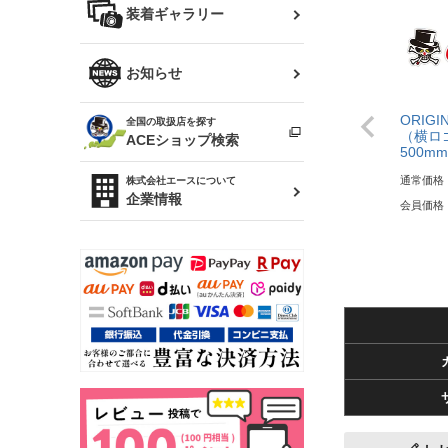
バッグ
装着ギャラリー
Z32 フェアレディZ
アリスト
R34 スカイライン
ソアラ
ファッション小物
お知らせ
アルテッツァ
スカイライン
ORIGI
全国の取扱店を探す
（ER34/R33/ECR33/R32）
雑貨・ステーショナリー
（横ロゴ
プロボックス
ACEショップ検索
500mm
RAV4
キャラバン
通常価格
株式会社エースについて
ベビー用品
企業情報
会員価格
ローレル
のぼり
セフィーロ