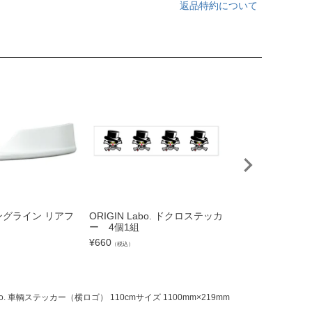
返品特約について
シングライン リアフ
ORIGIN Labo. ドクロステッカ
S14 シルビア 前
ー 4個1組
フェンダー +20
ト
¥
660
）
（税込）
¥
38,500
（税込）
abo. 車輌ステッカー（横ロゴ） 110cmサイズ 1100mm×219mm