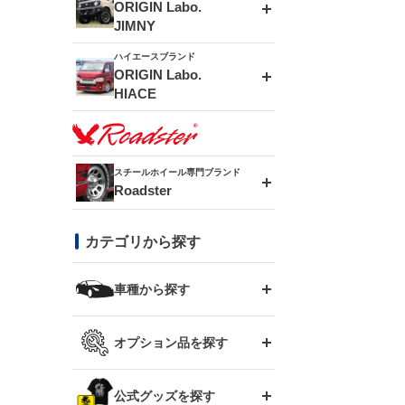
エアロシリーズ
ORIGIN Labo.
JIMNY
ドリフトライン
フロントフェンダー
ハイエースブランド
アルミホイール
ORIGIN Labo.
MUD-ZEUS
HIACE
風神(180SX)
リアフェンダー
アルミホイール
MUD-SR7
エアロシリーズ
雷神(S15)
ブラッシュフェンダー
アルミホイール
スチールホイール専門ブランド
MUD-S7
Roadster
LUX MODEL SP
オーバーフェンダー
龍神(チェイサー)
コンバットアイ
フロントグリル
DAYTONA-RS
カテゴリから探す
LUX MODEL
リアウイング
レーシングライン
GTウイング
ハイエース専用
ボンネット
車種から探す
DAYTONA-RS NEO
RUGGER MODEL
スムージングバンパー
アタックライン
リアウイング
トヨタ
ジムニー専用
フェンダー
オプション品を探す
まつど家 鉄漢
GROUND MODEL
ワイパーガード
ニッサン
ストリームライン
ルーフウイング
TOYOTA 86
ジムニー専用
サイドパーツ
GTウイング用ラダー
公式グッズを探す
スズキ
まつど家 鉄心
PHANTOM LIP
内装パーツ