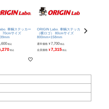
 Labo. 車輌ステッカー
ORIGIN Labo. 車輌ステッカー
ORIGIN L
 70cmサイズ
（横ロゴ） 80cmサイズ
（横ロゴ） 
139mm
800mm×158mm
900mm×17
6,600
7,700
9,0
¥
¥
通常価格
通常価格
税込
税込
6,270
7,315
8,
¥
¥
会員価格
会員価格
税込
税込