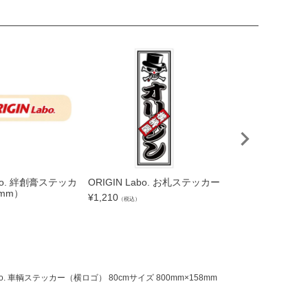
abo. 絆創膏ステッカ
ORIGIN Labo. お札ステッカー
ORIGIN Labo
7mm）
ーキャップ
¥
1,210
（税込）
¥
6,600
（税込）
Labo. 車輌ステッカー（横ロゴ） 80cmサイズ 800mm×158mm