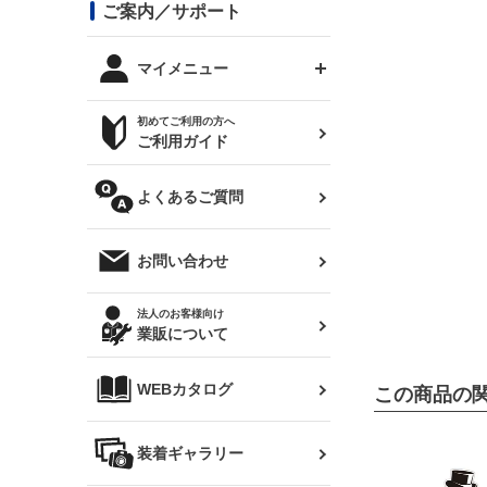
コンバットアイ用ライト
ステッカー
ご案内／サポート
まつど家 鉄八
DTM:exclusive
シルビア S14 前期
スバル
JZX90 チェイサー
RX-7
カナード
BRZ
レクサス
リアウイング
オプションタイヤ
トップス(半袖)
マイメニュー
JZX100 マークⅡ
シルビア S14 後期
三菱
外装・補修パーツ
ログインする
サマータイヤ
初めてご利用の方へ
リアゲート
ホイールナット
トップス(長袖)
JZX110 マークⅡ
デリカ D:5
軽自動車
ジムニー用タイヤ
ご利用ガイド
シルビア S15
新規会員登録
オリジンアーム(足回り)
JZX90 マークⅡ
汎用
サマータイヤ
メンテナンスパーツ
パーカー
よくあるご質問
お気に入りリスト
ハイエース・バン用タイ
180SX
ヤ
ハイエース
レンズ
注文履歴
オーバーオール(つなぎ)
お問い合わせ
シルエイティ
レビン
クーポンを見る
マフラー
トレノ
閲覧履歴
法人のお客様向け
タオル
業販について
ワンビア
マークX
ニュースレターお申し込み
帽子
WEBカタログ
この商品の
クラウン
Z33 フェアレディZ
クラウンマジェスタ
バッグ
装着ギャラリー
Z32 フェアレディZ
アリスト