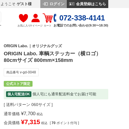
ログイン
会員登録はこちら
ようこそ
ゲスト様
072-338-4141
お電話でのお問い合わせ(9:30〜18:30)
お気に入り
マイページ
カート
す
ORIGIN Labo.｜オリジナルグッズ
ORIGIN Labo. 車輌ステッカー（横ロゴ）
80cmサイズ 800mm×158mm
v-gd-0048
商品番号
公式ストア限定
個人宅にも通常配送料金でお届け可能
個人宅配送OK
送料パターン
060サイズ
¥
7,700
通常価格
税込
¥
7,315
会員価格
[
70
ポイント付与 ]
税込