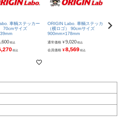
 Labo. 車輌ステッカー
ORIGIN Labo. 車輌ステッカー
ORIGIN L
 70cmサイズ
（横ロゴ） 90cmサイズ
（横ロゴ） 1
139mm
900mm×178mm
1000mm×2
6,600
9,020
10,
¥
¥
通常価格
通常価格
税込
税込
6,270
8,569
10
¥
¥
会員価格
会員価格
税込
税込