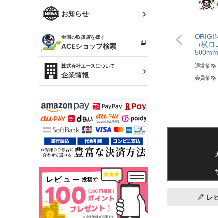
R34 スカイライン
ソアラ
ファッション小物
お知らせ
アルテッツァ
スカイライン
ORIGI
全国の取扱店を探す
（ER34/R33/ECR33/R32）
雑貨・ステーショナリー
（横ロゴ
プロボックス
ACEショップ検索
500mm
RAV4
キャラバン
通常価格
株式会社エースについて
ベビー用品
企業情報
会員価格
ローレル
のぼり
セフィーロ
レ