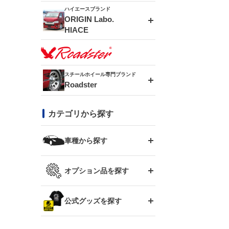
ドリフトライン
フロントフェンダー
ハイエースブランド
アルミホイール
ORIGIN Labo.
MUD-ZEUS
HIACE
風神(180SX)
リアフェンダー
アルミホイール
MUD-SR7
エアロシリーズ
雷神(S15)
ブラッシュフェンダー
アルミホイール
スチールホイール専門ブランド
MUD-S7
Roadster
LUX MODEL SP
オーバーフェンダー
龍神(チェイサー)
コンバットアイ
フロントグリル
DAYTONA-RS
カテゴリから探す
LUX MODEL
リアウイング
レーシングライン
GTウイング
ハイエース専用
ボンネット
車種から探す
DAYTONA-RS NEO
RUGGER MODEL
スムージングバンパー
アタックライン
リアウイング
トヨタ
ジムニー専用
フェンダー
オプション品を探す
まつど家 鉄漢
GROUND MODEL
ワイパーガード
ニッサン
ストリームライン
ルーフウイング
TOYOTA 86
ジムニー専用
サイドパーツ
GTウイング用ラダー
公式グッズを探す
スズキ
まつど家 鉄心
PHANTOM LIP
内装パーツ
シルビア S13
スタイリッシュライン
ボンネット
JZX100 チェイサー
マツダ
ジムニー
ジムニー専用
バンパー