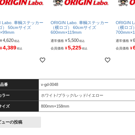
N Labo. 車輌ステッカー
ORIGIN Labo. 車輌ステッカー
ORIGIN
） 50cmサイズ
（横ロゴ） 60cmサイズ
（横ロゴ）
×99mm
600mm×119mm
700mm×
4,620
5,500
¥
¥
¥
通常価格
通常価格
税込
税込
4,389
5,225
¥
¥
¥
会員価格
会員価格
税込
税込
品番
v-gd-0048
カラー
ホワイト/ブラック/レッド/イエロー
サイズ
800mm×158mm
ビューの投稿