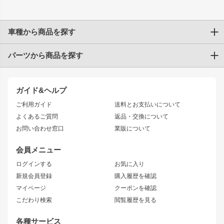
車種から商品を探す
パーツから商品を探す
トヨタ
TOYOTA86
200系ハイエース
ドリフトパーツ
JZX100 CHASER
クラウン
ガイド&ヘルプ
JZX90 CHASER
エアロシリーズ
クラウンマジェスタ
ご利用ガイド
送料とお支払いについて
JZX110 MARK II
ドリフトライン
アリスト
レーシングライン
よくあるご質問
返品・交換について
JZX100 MARK II
風神
ソアラ
アタックライン
お問い合わせ窓口
業販について
JZX90 MARK II
雷神
アルテッツァ
ストリームライン
レビン
龍神
プロボックス
スタイリッシュライン
会員メニュー
トレノ
RAV4
フロントフェンダー
ボンネット
ログインする
お気に入り
マークX
リアフェンダー
カナード
新規会員登録
購入履歴を確認
ブラッシュフェンダー
外装・補修パーツ
ニッサン
マイページ
クーポンを確認
コンバットアイ
アーム(足回り)
S15 シルビア
ワンビア
こだわり検索
閲覧履歴を見る
GTウイング
レンズ
S14 シルビア 前期
フェアレディZ
リアウイング
排気系
各種サービス
S14 シルビア 後期
スカイライン