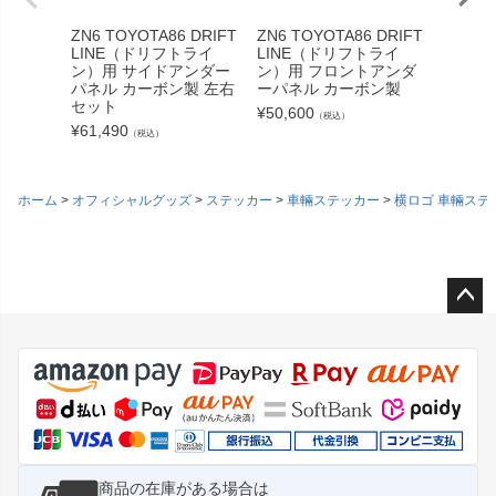
ZN6 TOYOTA86 DRIFT
ZN6 TOYOTA86 DRIFT
S13 
LINE（ドリフトライ
LINE（ドリフトライ
トアン
ン）用 サイドアンダー
ン）用 フロントアンダ
ボン（
パネル カーボン製 左右
ーパネル カーボン製
用）
セット
¥
50,600
¥
50,60
（税込）
¥
61,490
（税込）
ホーム
オフィシャルグッズ
ステッカー
車輛ステッカー
横ロゴ 車輛ステ
ペー
ジト
ップ
へ
商品の在庫がある場合は