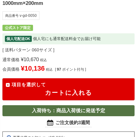
1000mm×200mm
v-gd-0050
商品番号
公式ストア限定
個人宅にも通常配送料金でお届け可能
個人宅配送OK
送料パターン
060サイズ
¥
10,670
通常価格
税込
¥
10,136
会員価格
[
97
ポイント付与 ]
税込
項目を選択して
カートに入れる
入荷待ち：商品入荷後に発送予定
ご注文後約3週間