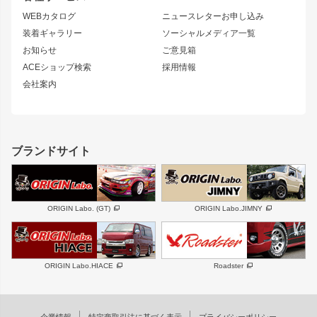
ルーフウイング
S13 シルビア
ローレル
WEBカタログ
ニュースレターお申し込み
180SX
セフィーロ
装着ギャラリー
ソーシャルメディア一覧
ジムニーパーツ
シルエイティ
キャラバン
お知らせ
ご意見箱
ホイール
ACEショップ検索
採用情報
MUD-S7
まつど家 鉄漢
スズキ
マツダ
会社案内
MUD-SR7
まつど家 鉄心
ジムニー
RX-7
MUD-ZEUS
まつど家 鉄八
レクサス
フロントグリル
バンパー
GS350
ボンネット
IS250・IS350
リアウイング
ブランドサイト
SC
フェンダー
リアゲート
サイドパーツ
メンテナンスパーツ
スバル
三菱
BRZ
デリカ D:5
ORIGIN Labo. (GT)
ORIGIN Labo.JIMNY
ハイエースパーツ
ホイール
軽自動車
汎用
DAYTONA-RS
DAYTONA-RS NEO
ORIGIN Labo.HIACE
Roadster
エアロシリーズ
LUX MODEL SP
GROUND MODEL
LUX MODEL
PHANTOM LIP
企業情報
特定商取引法に基づく表示
プライバシーポリシー