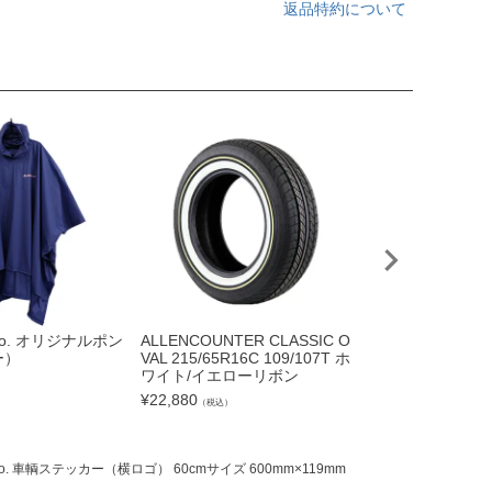
返品特約について
abo. オリジナルポン
ALLENCOUNTER CLASSIC O
S13 シルビア |
ー）
VAL 215/65R16C 109/107T ホ
ハーフカットタイ
ワイト/イエローリボン
¥
33,660
（税込）
¥
22,880
（税込）
Labo. 車輌ステッカー（横ロゴ） 60cmサイズ 600mm×119mm