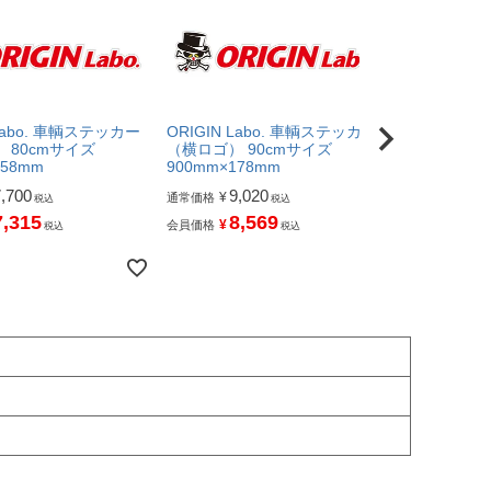
 Labo. 車輌ステッカー
ORIGIN Labo. 車輌ステッカー
ORIGIN L
 80cmサイズ
（横ロゴ） 90cmサイズ
（横ロゴ） 1
158mm
900mm×178mm
1000mm×2
7,700
9,020
10,
¥
¥
通常価格
通常価格
税込
税込
7,315
8,569
10
¥
¥
会員価格
会員価格
税込
税込