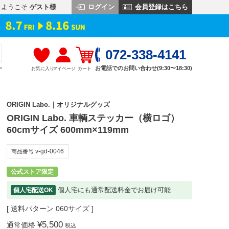
ログイン
会員登録はこちら
ようこそ
ゲスト様
072-338-4141
お電話でのお問い合わせ(9:30〜18:30)
お気に入り
マイページ
カート
す
ORIGIN Labo.｜オリジナルグッズ
ORIGIN Labo. 車輌ステッカー（横ロゴ）
60cmサイズ 600mm×119mm
v-gd-0046
商品番号
公式ストア限定
個人宅にも通常配送料金でお届け可能
個人宅配送OK
送料パターン
060サイズ
¥
5,500
通常価格
税込