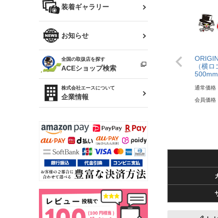
バッグ
装着ギャラリー
Z32 フェアレディZ
アリスト
R34 スカイライン
ソアラ
ファッション小物
お知らせ
アルテッツァ
スカイライン
ORIGI
全国の取扱店を探す
（ER34/R33/ECR33/R32）
雑貨・ステーショナリー
（横ロゴ
プロボックス
ACEショップ検索
500mm
RAV4
キャラバン
通常価格
株式会社エースについて
ベビー用品
企業情報
会員価格
ローレル
のぼり
セフィーロ