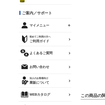
シルビア S13
スタイリッシュライン
ボンネット
JZX100 チェイサー
マツダ
ジムニー
ジムニー専用
バンパー
コンバットアイ用ライト
ステッカー
ご案内／サポート
まつど家 鉄八
DTM:exclusive
シルビア S14 前期
スバル
JZX90 チェイサー
RX-7
カナード
BRZ
レクサス
リアウイング
オプションタイヤ
トップス(半袖)
マイメニュー
JZX100 マークⅡ
シルビア S14 後期
三菱
外装・補修パーツ
ログインする
サマータイヤ
初めてご利用の方へ
リアゲート
ホイールナット
トップス(長袖)
JZX110 マークⅡ
デリカ D:5
軽自動車
ジムニー用タイヤ
ご利用ガイド
シルビア S15
新規会員登録
オリジンアーム(足回り)
JZX90 マークⅡ
汎用
サマータイヤ
メンテナンスパーツ
パーカー
よくあるご質問
お気に入りリスト
ハイエース・バン用タイ
180SX
ヤ
ハイエース
レンズ
注文履歴
オーバーオール(つなぎ)
お問い合わせ
シルエイティ
レビン
クーポンを見る
マフラー
トレノ
閲覧履歴
法人のお客様向け
タオル
業販について
ワンビア
マークX
ニュースレターお申し込み
帽子
WEBカタログ
この商品の
クラウン
Z33 フェアレディZ
クラウンマジェスタ