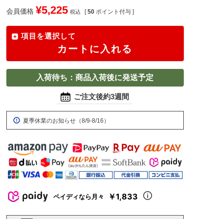
¥
5,225
会員価格
[
50
ポイント付与 ]
税込
項目を選択して
カートに入れる
入荷待ち：商品入荷後に発送予定
ご注文後約3週間
夏季休業のお知らせ（8/9-8/16）
￥1,833
ペイディなら月々