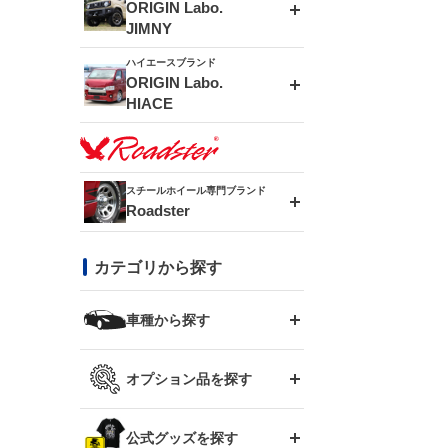
エアロシリーズ
ORIGIN Labo.
JIMNY
ドリフトライン
フロントフェンダー
ハイエースブランド
アルミホイール
ORIGIN Labo.
MUD-ZEUS
HIACE
風神(180SX)
リアフェンダー
アルミホイール
MUD-SR7
エアロシリーズ
雷神(S15)
ブラッシュフェンダー
アルミホイール
スチールホイール専門ブランド
MUD-S7
Roadster
LUX MODEL SP
オーバーフェンダー
龍神(チェイサー)
コンバットアイ
フロントグリル
DAYTONA-RS
カテゴリから探す
LUX MODEL
リアウイング
レーシングライン
GTウイング
ハイエース専用
ボンネット
車種から探す
DAYTONA-RS NEO
RUGGER MODEL
スムージングバンパー
アタックライン
リアウイング
トヨタ
ジムニー専用
フェンダー
オプション品を探す
まつど家 鉄漢
GROUND MODEL
ワイパーガード
ニッサン
ストリームライン
ルーフウイング
TOYOTA 86
ジムニー専用
サイドパーツ
GTウイング用ラダー
公式グッズを探す
スズキ
まつど家 鉄心
PHANTOM LIP
内装パーツ