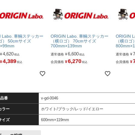
N Labo. 車輌ステッカー
ORIGIN Labo. 車輌ステッカー
ORIGIN
） 50cmサイズ
（横ロゴ） 70cmサイズ
（横ロゴ）
×99mm
700mm×139mm
800mm×
4,620
6,600
¥
¥
¥
通常価格
通常価格
税込
税込
4,389
6,270
¥
¥
¥
会員価格
会員価格
税込
税込
品番
v-gd-0046
カラー
ホワイト/ブラック/レッド/イエロー
サイズ
600mm×119mm