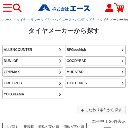
ホーム
タイヤ
サマータイヤ
ハイエース・バン用タイヤ
タイヤメーカーか
タイヤメーカーから探す
ALLENCOUNTER
BFGoodrich
DUNLOP
GOODYEAR
GRIPMAX
MUDSTAR
TIRE FROG
TOYO TIRES
YOKOHAMA
こだわり条件から探す
21
件中
1
-
20
件表示
並び替え
新着順
価格が安い順
価格が高い順