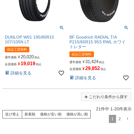
DUNLOP W01 195/80R15
BF Goodrich RADIAL T/A
107/105N LT
P215/65R15 95S RWL ホワイ
トレター
組込工賃無料
組込工賃無料
20,020
¥
通常価格
税込
31,424
¥
通常価格
税込
19,019
¥
会員価格
税込
29,852
¥
会員価格
税込
詳細を見る
詳細を見る
こだわり条件から探す
21
件中
1
-
20
件表示
並び替え
新着順
価格が安い順
価格が高い順
1
2