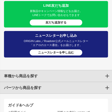
LINE友だち追加
新製品やキャンペーン情報などをお届け。
LINEトークでお問い合わせもできます
友だち追加する
ニュースレターお申し込み
ORIGIN Labo.／Roadster公式メールニュースレター
「エアロのエース通信」をお届けします。
ニュースレターを申し込む
車種から商品を探す
パーツから商品を探す
トヨタ
TOYOTA86
200系ハイエース
ドリフトパーツ
JZX100 CHASER
クラウン
ガイド&ヘルプ
JZX90 CHASER
エアロシリーズ
クラウンマジェスタ