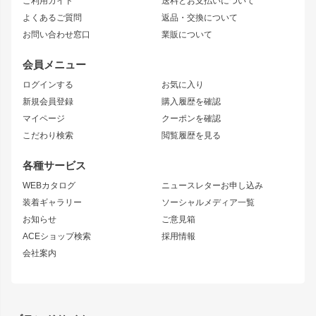
ご利用ガイド
送料とお支払いについて
JZX110 MARK II
ドリフトライン
アリスト
レーシングライン
よくあるご質問
返品・交換について
JZX100 MARK II
風神
ソアラ
アタックライン
お問い合わせ窓口
業販について
JZX90 MARK II
雷神
アルテッツァ
ストリームライン
レビン
龍神
プロボックス
スタイリッシュライン
会員メニュー
トレノ
RAV4
フロントフェンダー
ボンネット
ログインする
お気に入り
マークX
リアフェンダー
カナード
新規会員登録
購入履歴を確認
ブラッシュフェンダー
外装・補修パーツ
ニッサン
マイページ
クーポンを確認
コンバットアイ
アーム(足回り)
S15 シルビア
ワンビア
こだわり検索
閲覧履歴を見る
GTウイング
レンズ
S14 シルビア 前期
フェアレディZ
リアウイング
排気系
各種サービス
S14 シルビア 後期
スカイライン
ルーフウイング
S13 シルビア
ローレル
WEBカタログ
ニュースレターお申し込み
180SX
セフィーロ
装着ギャラリー
ソーシャルメディア一覧
ジムニーパーツ
シルエイティ
キャラバン
お知らせ
ご意見箱
ホイール
ACEショップ検索
採用情報
MUD-S7
まつど家 鉄漢
スズキ
マツダ
会社案内
MUD-SR7
まつど家 鉄心
ジムニー
RX-7
MUD-ZEUS
まつど家 鉄八
レクサス
フロントグリル
バンパー
GS350
ボンネット
IS250・IS350
リアウイング