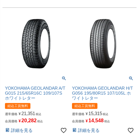
YOKOHAMA GEOLANDAR A/T
YOKOHAMA GEOLANDAR H/T
G015 215/65R16C 109/107S
G056 195/80R15 107/105L ホ
ホワイトレター
ワイトレター
組込工賃無料
組込工賃無料
21,351
15,315
¥
¥
通常価格
通常価格
税込
税込
20,282
14,548
¥
¥
会員価格
会員価格
税込
税込
詳細を見る
詳細を見る