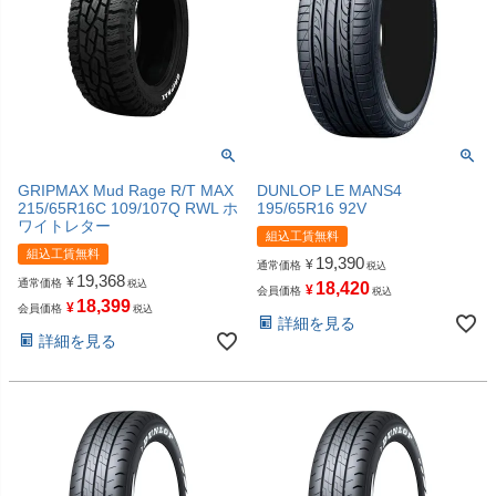
GRIPMAX Mud Rage R/T MAX
DUNLOP LE MANS4
215/65R16C 109/107Q RWL ホ
195/65R16 92V
ワイトレター
組込工賃無料
組込工賃無料
19,390
¥
通常価格
税込
19,368
¥
通常価格
税込
18,420
¥
会員価格
税込
18,399
¥
会員価格
税込
詳細を見る
詳細を見る