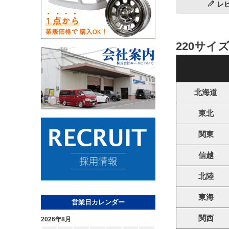
レ
220サイ
北海道
東北
関東
信越
北陸
東海
営業日カレンダー
関西
2026年8月