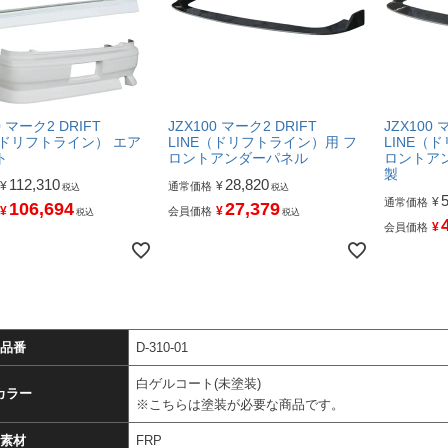
0 マーク2 DRIFT
JZX100 マーク2 DRIFT
JZX100 
（ドリフトライン） エア
LINE（ドリフトライン）用 フ
LINE（
ト
ロントアンダーパネル
ロントア
製
112,310
28,820
¥
¥
通常価格
税込
税込
¥
通常価格
106,694
27,379
¥
¥
会員価格
税込
税込
¥
会員価格
品番
D-310-01
白ゲルコート(未塗装)
カラー
※こちらは塗装が必要な商品です。
素材
FRP