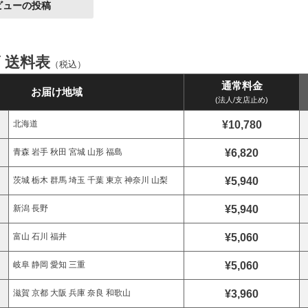
ビューの投稿
ズ 送料表
（税込）
通常料金
お届け地域
(法人/支店止め)
¥10,780
北海道
¥6,820
青森 岩手 秋田 宮城 山形 福島
¥5,940
茨城 栃木 群馬 埼玉 千葉 東京 神奈川 山梨
¥5,940
新潟 長野
¥5,060
富山 石川 福井
¥5,060
岐阜 静岡 愛知 三重
¥3,960
滋賀 京都 大阪 兵庫 奈良 和歌山