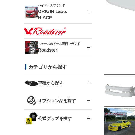
ドリフトライン
フロントフェンダー
ハイエースブランド
アルミホイール
ORIGIN Labo.
MUD-ZEUS
HIACE
風神(180SX)
リアフェンダー
アルミホイール
MUD-SR7
エアロシリーズ
雷神(S15)
ブラッシュフェンダー
アルミホイール
スチールホイール専門ブランド
MUD-S7
Roadster
LUX MODEL SP
オーバーフェンダー
龍神(チェイサー)
コンバットアイ
フロントグリル
DAYTONA-RS
カテゴリから探す
LUX MODEL
リアウイング
レーシングライン
GTウイング
ハイエース専用
ボンネット
車種から探す
DAYTONA-RS NEO
RUGGER MODEL
スムージングバンパー
アタックライン
リアウイング
トヨタ
ジムニー専用
フェンダー
オプション品を探す
まつど家 鉄漢
GROUND MODEL
ワイパーガード
ニッサン
ストリームライン
ルーフウイング
TOYOTA 86
ジムニー専用
サイドパーツ
GTウイング用ラダー
公式グッズを探す
スズキ
まつど家 鉄心
PHANTOM LIP
内装パーツ
シルビア S13
スタイリッシュライン
ボンネット
JZX100 チェイサー
マツダ
ジムニー
ジムニー専用
バンパー