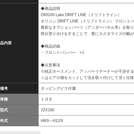
◆商品説明
ORIGIN Labo DRIFT LINE（ドリフトライン）
オリジン DRIFT LINE（ドリフトライン） フロント
豊富なオプションパーツ（アンダーパネル等）を取り
部分塗り分けをすることで、更にカスタマイズの幅
品内容
◆商品詳細
・フロントバンパー ×1
◆注意事項
※純正ホースメント、アッパーリテーナーが干渉す
くはエアロ側をカットして頂き取り付けして頂く仕
備考
タッピングビス付属
車種
トヨタ
型式
JZX100
年式
H8/9～H12/9