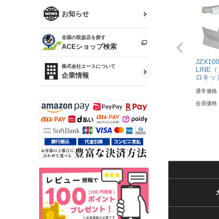
R34 スカイライン
ソアラ
ファッション小物
お知らせ
アルテッツァ
スカイライン
全国の取扱店を探す
（ER34/R33/ECR33/R32）
雑貨・ステーショナリー
プロボックス
ACEショップ検索
JZX10
RAV4
キャラバン
株式会社エースについて
LINE
ベビー用品
企業情報
ロキッ
ローレル
通常価格
のぼり
会員価格
セフィーロ