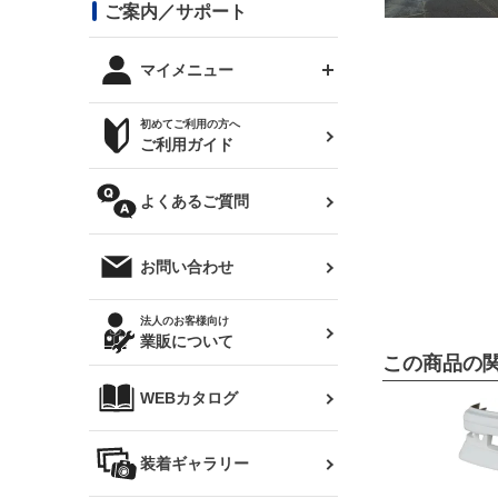
コンバットアイ用ライト
ステッカー
ご案内／サポート
まつど家 鉄八
DTM:exclusive
シルビア S14 前期
スバル
JZX90 チェイサー
RX-7
カナード
BRZ
レクサス
リアウイング
オプションタイヤ
トップス(半袖)
マイメニュー
JZX100 マークⅡ
シルビア S14 後期
三菱
外装・補修パーツ
ログインする
サマータイヤ
初めてご利用の方へ
リアゲート
ホイールナット
トップス(長袖)
JZX110 マークⅡ
デリカ D:5
軽自動車
ジムニー用タイヤ
ご利用ガイド
シルビア S15
新規会員登録
オリジンアーム(足回り)
JZX90 マークⅡ
汎用
サマータイヤ
メンテナンスパーツ
パーカー
よくあるご質問
お気に入りリスト
ハイエース・バン用タイ
180SX
ヤ
ハイエース
レンズ
注文履歴
オーバーオール(つなぎ)
お問い合わせ
シルエイティ
レビン
クーポンを見る
マフラー
トレノ
閲覧履歴
法人のお客様向け
タオル
業販について
ワンビア
この商品の
マークX
ニュースレターお申し込み
帽子
WEBカタログ
クラウン
Z33 フェアレディZ
クラウンマジェスタ
バッグ
装着ギャラリー
Z32 フェアレディZ
アリスト