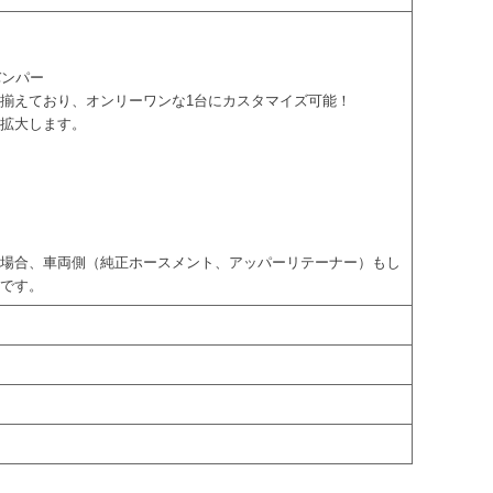
バンパー
揃えており、オンリーワンな1台にカスタマイズ可能！
が拡大します。
る場合、車両側（純正ホースメント、アッパーリテーナー）もし
様です。