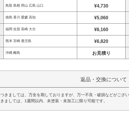
¥4,730
鳥取 島根 岡山 広島 山口
¥5,060
徳島 香川 愛媛 高知
¥6,160
福岡 佐賀 長崎 大分
¥6,820
熊本 宮崎 鹿児島
お見積り
沖縄 離島
返品・交換について
につきましては、万全を期しておりますが、万一不良・破損などがござい
きましては、1週間以内、未塗装・未加工に限り可能です。