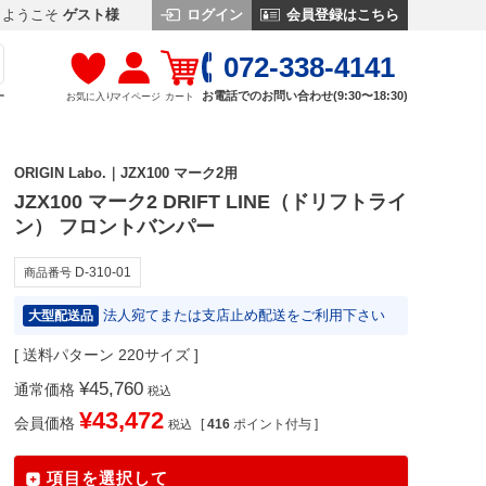
ログイン
会員登録はこちら
ようこそ
ゲスト様
072-338-4141
お電話でのお問い合わせ(9:30〜18:30)
お気に入り
マイページ
カート
す
ORIGIN Labo.｜JZX100 マーク2用
JZX100 マーク2 DRIFT LINE（ドリフトライ
ン） フロントバンパー
D-310-01
商品番号
法人宛てまたは支店止め配送をご利用下さい
大型配送品
送料パターン
220サイズ
¥
45,760
通常価格
税込
¥
43,472
会員価格
[
416
ポイント付与 ]
税込
項目を選択して