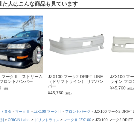
見た人はこんな商品も見ています
00 マークⅡ | ストリーム
JZX100 マーク2 DRIFT LINE
JZX100 
 フロントバンパー
（ドリフトライン） リアバン
ライン フロ
パー
0
¥
45,760
（税込）
（税込
¥
45,760
（税込）
トヨタ
マークⅡ
JZX100 マークⅡ
フロントパーツ
JZX100 マーク2 DR
ド別
ORIGIN Labo.
ドリフトライン
マークⅡ JZX100
JZX100 マーク2 DR