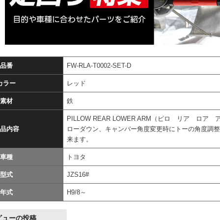
品番
FW-RLA-T0002-SET-D
カラー
レッド
素材
鉄
PILLOW REAR LOWER ARM（ピロ リア ロア
品内容
ローダウン、キャンバー角度変更時にトーの角度調
来ます。
車種
トヨタ
型式
JZS16#
年式
H9/8～
ビューの投稿