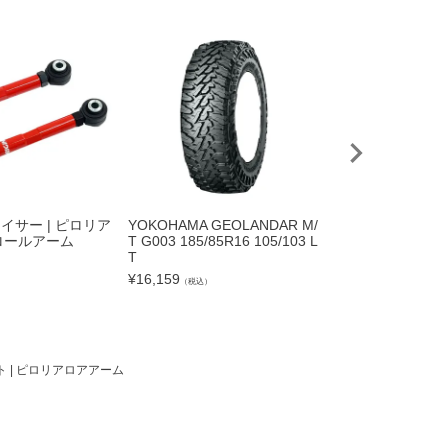
チェイサー | ピロリア
YOKOHAMA GEOLANDAR M/
ジムニー ホイール 
ロールアーム
T G003 185/85R16 105/103 L
6インチ 5.5J -
T
ワイト
）
¥
16,159
¥
25,300
（税込）
（税込）
スト | ピロリアロアアーム