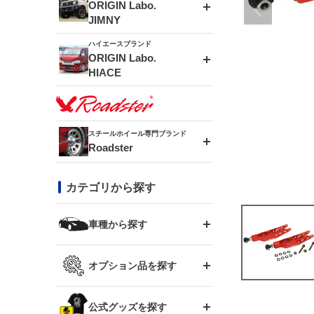
エアロシリーズ
ORIGIN Labo.
JIMNY
ドリフトライン
フロントフェンダー
ハイエースブランド
アルミホイール
ORIGIN Labo.
MUD-ZEUS
HIACE
風神(180SX)
リアフェンダー
アルミホイール
MUD-SR7
エアロシリーズ
雷神(S15)
ブラッシュフェンダー
アルミホイール
スチールホイール専門ブランド
MUD-S7
Roadster
LUX MODEL SP
オーバーフェンダー
龍神(チェイサー)
コンバットアイ
フロントグリル
DAYTONA-RS
カテゴリから探す
LUX MODEL
リアウイング
レーシングライン
GTウイング
ハイエース専用
ボンネット
車種から探す
DAYTONA-RS NEO
RUGGER MODEL
スムージングバンパー
アタックライン
リアウイング
トヨタ
ジムニー専用
フェンダー
オプション品を探す
まつど家 鉄漢
GROUND MODEL
ワイパーガード
ニッサン
ストリームライン
ルーフウイング
TOYOTA 86
ジムニー専用
サイドパーツ
GTウイング用ラダー
公式グッズを探す
スズキ
まつど家 鉄心
PHANTOM LIP
内装パーツ