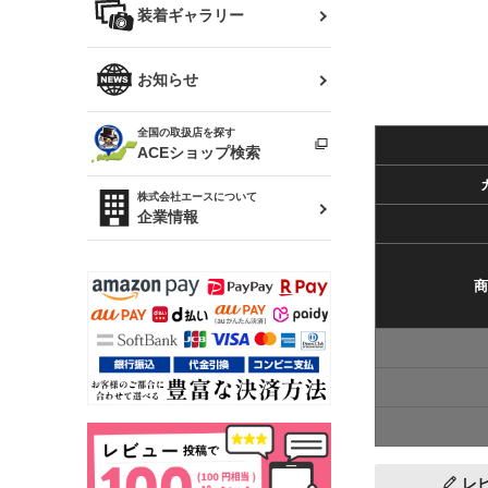
バッグ
装着ギャラリー
Z32 フェアレディZ
アリスト
R34 スカイライン
ソアラ
ファッション小物
お知らせ
アルテッツァ
スカイライン
全国の取扱店を探す
（ER34/R33/ECR33/R32）
雑貨・ステーショナリー
プロボックス
ACEショップ検索
RAV4
キャラバン
株式会社エースについて
ベビー用品
企業情報
ローレル
のぼり
セフィーロ
商
レ