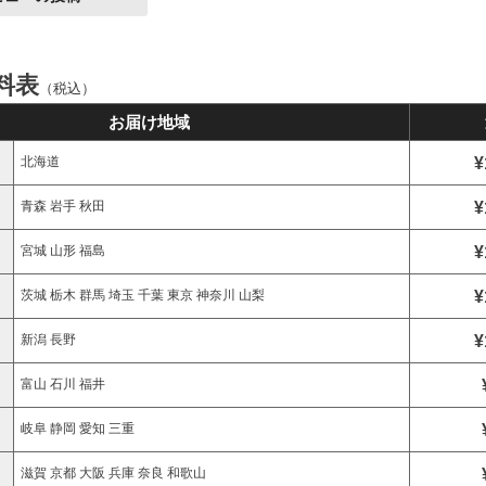
料表
（税込）
お届け地域
¥
北海道
¥
青森 岩手 秋田
¥
宮城 山形 福島
¥
茨城 栃木 群馬 埼玉 千葉 東京 神奈川 山梨
¥
新潟 長野
富山 石川 福井
岐阜 静岡 愛知 三重
滋賀 京都 大阪 兵庫 奈良 和歌山