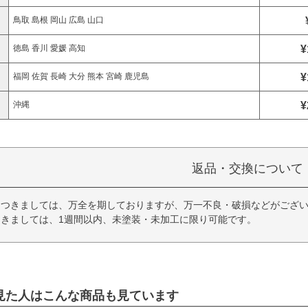
鳥取 島根 岡山 広島 山口
¥
徳島 香川 愛媛 高知
¥
福岡 佐賀 長崎 大分 熊本 宮崎 鹿児島
¥
沖縄
返品・交換について
につきましては、万全を期しておりますが、万一不良・破損などがござい
きましては、1週間以内、未塗装・未加工に限り可能です。
見た人はこんな商品も見ています