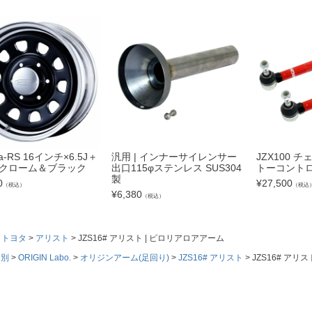
na-RS 16インチ×6.5J＋
汎用 | インナーサイレンサー
JZX100 
穴 クローム＆ブラック
出口115φステンレス SUS304
トーコント
製
0
¥
27,500
（税込）
（税込
¥
6,380
（税込）
トヨタ
アリスト
JZS16# アリスト | ピロリアロアアーム
ド別
ORIGIN Labo.
オリジンアーム(足回り)
JZS16# アリスト
JZS16# アリ