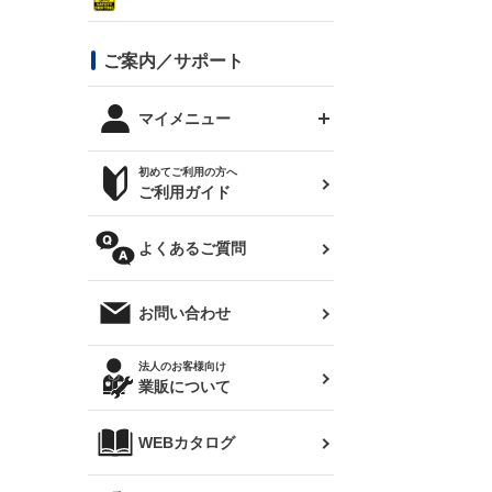
シルビア S13
スタイリッシュライン
ボンネット
JZX100 チェイサー
マツダ
ジムニー
ジムニー専用
バンパー
コンバットアイ用ライト
ステッカー
ご案内／サポート
まつど家 鉄八
DTM:exclusive
シルビア S14 前期
スバル
JZX90 チェイサー
RX-7
カナード
BRZ
レクサス
リアウイング
オプションタイヤ
トップス(半袖)
マイメニュー
JZX100 マークⅡ
シルビア S14 後期
三菱
外装・補修パーツ
ログインする
サマータイヤ
初めてご利用の方へ
リアゲート
ホイールナット
トップス(長袖)
JZX110 マークⅡ
デリカ D:5
軽自動車
ジムニー用タイヤ
ご利用ガイド
シルビア S15
新規会員登録
オリジンアーム(足回り)
JZX90 マークⅡ
汎用
サマータイヤ
メンテナンスパーツ
パーカー
よくあるご質問
お気に入りリスト
ハイエース・バン用タイ
180SX
ヤ
ハイエース
レンズ
注文履歴
オーバーオール(つなぎ)
お問い合わせ
シルエイティ
レビン
クーポンを見る
マフラー
トレノ
閲覧履歴
法人のお客様向け
タオル
業販について
ワンビア
マークX
ニュースレターお申し込み
帽子
WEBカタログ
クラウン
Z33 フェアレディZ
クラウンマジェスタ