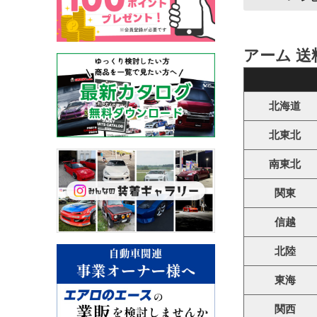
アーム 送
北海道
北東北
南東北
関東
信越
北陸
東海
関西