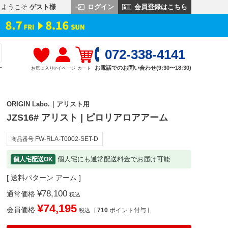
ログイン
会員登録はこちら
ようこそ
ゲスト様
072-338-4141
お電話でのお問い合わせ(9:30〜18:30)
お気に入り
マイページ
カート
す
ORIGIN Labo.｜アリスト用
JZS16# アリスト | ピロリアロアアーム
FW-RLA-T0002-SET-D
商品番号
個人宅にも通常配送料金でお届け可能
個人宅配送OK
送料パターン
アーム
¥
78,100
通常価格
税込
¥
74,195
会員価格
[
710
ポイント付与 ]
税込