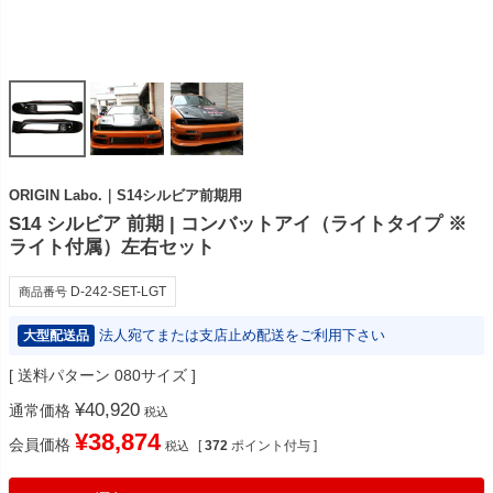
ORIGIN Labo.｜S14シルビア前期用
S14 シルビア 前期 | コンバットアイ（ライトタイプ ※
ライト付属）左右セット
D-242-SET-LGT
商品番号
法人宛てまたは支店止め配送をご利用下さい
大型配送品
送料パターン
080サイズ
¥
40,920
通常価格
税込
¥
38,874
会員価格
[
372
ポイント付与 ]
税込