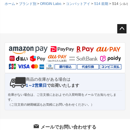
ホーム
ブランド別
ORIGIN Labo.
コンバットアイ
S14 前期
S14 シ
ペー
ジト
ップ
へ
商品の在庫がある場合は
1～2営業日
で出荷いたします
在庫がない場合は、ご注文後におおよその入荷時期をメールでお知らせしま
す。
（ご注文前の納期確認もお気軽にお問い合わせください。）
メールでお問い合わせする