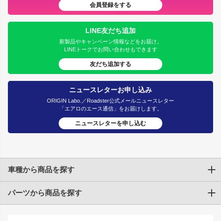
会員登録をする
LINE友だち追加
新製品やキャンペーン情報などをお届け。
LINEトークでお問い合わせもできます
友だち追加する
ニュースレターお申し込み
ORIGIN Labo.／Roadster公式メールニュースレター
「エアロのエース通信」をお届けします。
ニュースレターを申し込む
車種から商品を探す
パーツから商品を探す
トヨタ
TOYOTA86
200系ハイエース
ドリフトパーツ
JZX100 CHASER
クラウン