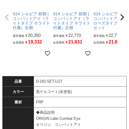
S14 シルビア 前期 |
S14 シルビア 前期 |
S14 シルビア 前期 
コンバットアイ（ラ
コンバットアイ（ラ
コンバットアイ（
イトタイプ ※ライト
イトタイプ ※ライト
ローズタイプ）左
付属）右側
付属）左側
セット
20,350
22,770
22,770
¥
¥
¥
通常価格
通常価格
通常価格
19,332
21,631
21,631
¥
¥
¥
会員価格
会員価格
会員価格
品番
D-242-SET-LGT
カラー
黒ゲルコート(未塗装)
素材
FRP
◆商品説明
ORIGIN Labo Combat Eye
オリジン コンバットアイ