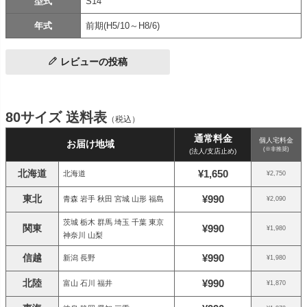
型式
S14
年式
前期(H5/10～H8/6)
レビューの投稿
80サイズ 送料表
（税込）
通常料金
個人宅料金
お届け地域
(※非推奨)
(法人/支店止め)
北海道
¥1,650
北海道
¥2,750
東北
¥990
青森 岩手 秋田 宮城 山形 福島
¥2,090
茨城 栃木 群馬 埼玉 千葉 東京
関東
¥990
¥1,980
神奈川 山梨
信越
¥990
新潟 長野
¥1,980
北陸
¥990
富山 石川 福井
¥1,870