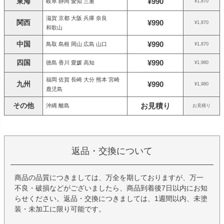
東海
¥990
岐阜 静岡 愛知 三重
¥1,870
滋賀 京都 大阪 兵庫 奈良
関西
¥990
¥1,870
和歌山
中国
¥990
鳥取 島根 岡山 広島 山口
¥1,870
四国
¥990
徳島 香川 愛媛 高知
¥1,980
福岡 佐賀 長崎 大分 熊本 宮崎
九州
¥990
¥1,980
鹿児島
その他
お見積り
沖縄 離島
お見積り
返品・交換について
商品の品質につきましては、万全を期しておりますが、万一
不良・破損などがございましたら、商品到着後7日以内にお知
らせください。返品・交換につきましては、1週間以内、未塗
装・未加工に限り可能です。