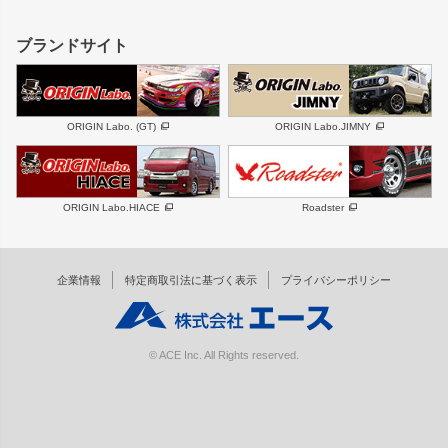
レクサス
フロントグリル
バンパー
GS350
ボンネット
IS250・IS350
リアウイング
ブランドサイト
SC
フェンダー
リアゲート
サイドパーツ
メンテナンスパーツ
スバル
三菱
BRZ
デリカ D:5
ORIGIN Labo. (GT)
ORIGIN Labo.JIMNY
ハイエースパーツ
ホイール
軽自動車
汎用
DAYTONA-RS
DAYTONA-RS NEO
ORIGIN Labo.HIACE
Roadster
エアロシリーズ
LUX MODEL SP
GROUND MODEL
LUX MODEL
PHANTOM LIP
企業情報
特定商取引法に基づく表示
プライバシーポリシー
RUGGER MODEL
DTM:exclusive
オーバーフェンダー
ワイパーガード
リアウイング
内装パーツ
© ACE Inc. All Rights reserved.
スムージングバンパー
オプションパーツ
GTウイング用ラダー
オプションタイヤ