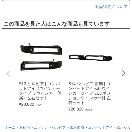
返品特約について
この商品を見た人はこんな商品も見ています
S13 シルビア | コンバ
S14 シルビア 前期 | コ
Z33 
ットアイ（ウインカー
ンバットアイ withウイ
ンバッ
タイプ ※ウインカー付
ンカータイプ LEDポジ
タイプ
属）左右セット
ションウインカー付 左
¥
22,77
右セット
¥
28,820
（税込）
¥
28,820
（税込）
ホーム
車種別
ニッサン
シルビア
S14 前期
コンバットアイ
S14 シ