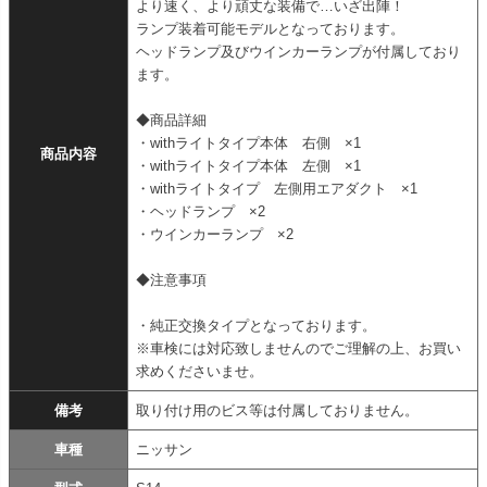
より速く、より頑丈な装備で…いざ出陣！
ランプ装着可能モデルとなっております。
ヘッドランプ及びウインカーランプが付属しており
ます。
◆商品詳細
・withライトタイプ本体 右側 ×1
商品内容
・withライトタイプ本体 左側 ×1
・withライトタイプ 左側用エアダクト ×1
・ヘッドランプ ×2
・ウインカーランプ ×2
◆注意事項
・純正交換タイプとなっております。
※車検には対応致しませんのでご理解の上、お買い
求めくださいませ。
備考
取り付け用のビス等は付属しておりません。
車種
ニッサン