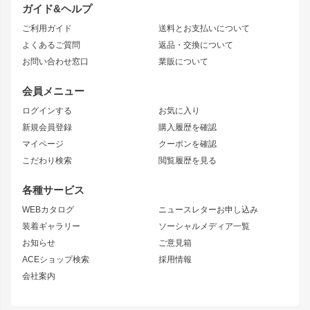
ガイド&ヘルプ
JZX90 CHASER
エアロシリーズ
クラウンマジェスタ
ご利用ガイド
送料とお支払いについて
JZX110 MARK II
ドリフトライン
アリスト
レーシングライン
よくあるご質問
返品・交換について
JZX100 MARK II
風神
ソアラ
アタックライン
お問い合わせ窓口
業販について
JZX90 MARK II
雷神
アルテッツァ
ストリームライン
レビン
龍神
プロボックス
スタイリッシュライン
会員メニュー
トレノ
RAV4
フロントフェンダー
ボンネット
ログインする
お気に入り
マークX
リアフェンダー
カナード
新規会員登録
購入履歴を確認
ブラッシュフェンダー
外装・補修パーツ
ニッサン
マイページ
クーポンを確認
コンバットアイ
アーム(足回り)
S15 シルビア
ワンビア
こだわり検索
閲覧履歴を見る
GTウイング
レンズ
S14 シルビア 前期
フェアレディZ
リアウイング
排気系
各種サービス
S14 シルビア 後期
スカイライン
ルーフウイング
S13 シルビア
ローレル
WEBカタログ
ニュースレターお申し込み
180SX
セフィーロ
装着ギャラリー
ソーシャルメディア一覧
ジムニーパーツ
シルエイティ
キャラバン
お知らせ
ご意見箱
ホイール
ACEショップ検索
採用情報
MUD-S7
まつど家 鉄漢
スズキ
マツダ
会社案内
MUD-SR7
まつど家 鉄心
ジムニー
RX-7
MUD-ZEUS
まつど家 鉄八