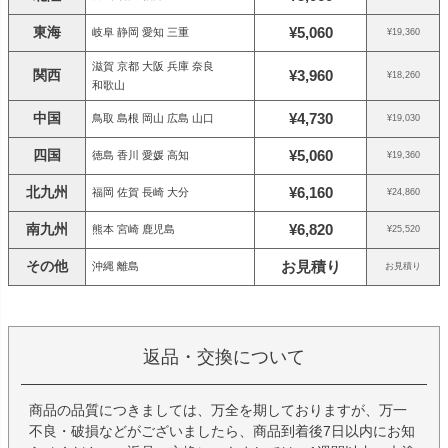
東海
¥5,060
岐阜 静岡 愛知 三重
¥19,360
滋賀 京都 大阪 兵庫 奈良
関西
¥3,960
¥18,260
和歌山
中国
¥4,730
鳥取 島根 岡山 広島 山口
¥19,030
四国
¥5,060
徳島 香川 愛媛 高知
¥19,360
北九州
¥6,160
福岡 佐賀 長崎 大分
¥24,860
南九州
¥6,820
熊本 宮崎 鹿児島
¥25,520
その他
お見積り
沖縄 離島
お見積り
返品・交換について
商品の品質につきましては、万全を期しておりますが、万一
不良・破損などがございましたら、商品到着後7日以内にお知