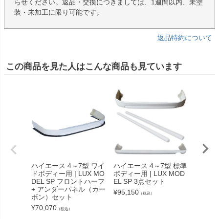
らせください。返品・交換につきましては、1週間以内、未塗
装・未加工に限り可能です。
返品特約について
この商品を見た人はこんな商品も見ています
ハイエース 4～7型 ワイ
ハイエース 4～7型 標準
ハイエー
ドボディー用 | LUX MO
ボディー用 | LUX MOD
イドボデ
DEL SP フロントハーフ
EL SP 3点セット
MODE
+ アンダーパネル（カー
セット
¥
95,150
（税込）
ボン）セット
¥
104,3
¥
70,070
（税込）