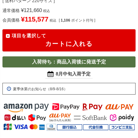
送料パターン
220サイズ
¥
121,660
通常価格
税込
¥
115,577
会員価格
[
1,106
ポイント付与 ]
税込
項目を選択して
カートに入れる
入荷待ち：商品入荷後に発送予定
8月中旬入荷予定
夏季休業のお知らせ（8/9-8/16）