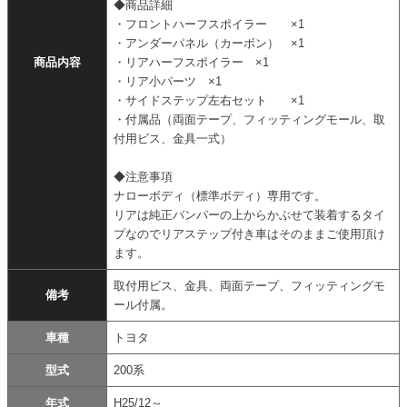
◆商品詳細
・フロントハーフスポイラー ×1
・アンダーパネル（カーボン） ×1
商品内容
・リアハーフスポイラー ×1
・リア小パーツ ×1
・サイドステップ左右セット ×1
・付属品（両面テープ、フィッティングモール、取
付用ビス、金具一式）
◆注意事項
ナローボディ（標準ボディ）専用です。
リアは純正バンパーの上からかぶせて装着するタイ
プなのでリアステップ付き車はそのままご使用頂け
ます。
取付用ビス、金具、両面テープ、フィッティングモ
備考
ール付属。
車種
トヨタ
型式
200系
年式
H25/12～