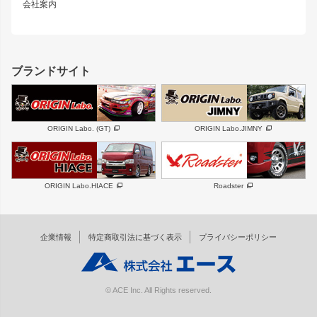
スズキ
マツダ
会社案内
MUD-SR7
まつど家 鉄心
ジムニー
RX-7
MUD-ZEUS
まつど家 鉄八
レクサス
フロントグリル
バンパー
GS350
ボンネット
IS250・IS350
リアウイング
ブランドサイト
SC
フェンダー
リアゲート
サイドパーツ
メンテナンスパーツ
スバル
三菱
BRZ
デリカ D:5
ORIGIN Labo. (GT)
ORIGIN Labo.JIMNY
ハイエースパーツ
ホイール
軽自動車
汎用
DAYTONA-RS
DAYTONA-RS NEO
ORIGIN Labo.HIACE
Roadster
エアロシリーズ
LUX MODEL SP
GROUND MODEL
LUX MODEL
PHANTOM LIP
企業情報
特定商取引法に基づく表示
プライバシーポリシー
RUGGER MODEL
DTM:exclusive
オーバーフェンダー
ワイパーガード
リアウイング
内装パーツ
© ACE Inc. All Rights reserved.
スムージングバンパー