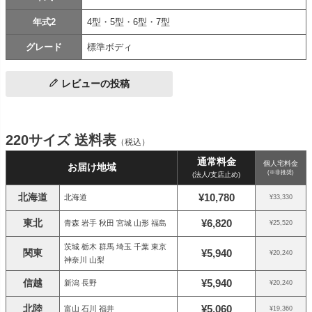
年式2
4型・5型・6型・7型
グレード
標準ボディ
レビューの投稿
220サイズ 送料表
（税込）
通常料金
個人宅料金
お届け地域
(※非推奨)
(法人/支店止め)
北海道
¥10,780
北海道
¥33,330
東北
¥6,820
青森 岩手 秋田 宮城 山形 福島
¥25,520
茨城 栃木 群馬 埼玉 千葉 東京
関東
¥5,940
¥20,240
神奈川 山梨
信越
¥5,940
新潟 長野
¥20,240
北陸
¥5,060
富山 石川 福井
¥19,360