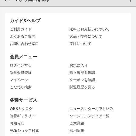
トヨタ
TOYOTA86
200系ハイエース
ドリフトパーツ
JZX100 CHASER
クラウン
ガイド&ヘルプ
JZX90 CHASER
エアロシリーズ
クラウンマジェスタ
ご利用ガイド
送料とお支払いについて
JZX110 MARK II
ドリフトライン
アリスト
レーシングライン
よくあるご質問
返品・交換について
JZX100 MARK II
風神
ソアラ
アタックライン
お問い合わせ窓口
業販について
JZX90 MARK II
雷神
アルテッツァ
ストリームライン
レビン
龍神
プロボックス
スタイリッシュライン
会員メニュー
トレノ
RAV4
フロントフェンダー
ボンネット
ログインする
お気に入り
マークX
リアフェンダー
カナード
新規会員登録
購入履歴を確認
ブラッシュフェンダー
外装・補修パーツ
ニッサン
マイページ
クーポンを確認
コンバットアイ
アーム(足回り)
S15 シルビア
ワンビア
こだわり検索
閲覧履歴を見る
GTウイング
レンズ
S14 シルビア 前期
フェアレディZ
リアウイング
排気系
各種サービス
S14 シルビア 後期
スカイライン
ルーフウイング
S13 シルビア
ローレル
WEBカタログ
ニュースレターお申し込み
180SX
セフィーロ
装着ギャラリー
ソーシャルメディア一覧
ジムニーパーツ
シルエイティ
キャラバン
お知らせ
ご意見箱
ホイール
ACEショップ検索
採用情報
MUD-S7
まつど家 鉄漢