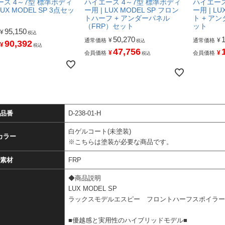
ス 4～7型 標準ボディ
ハイエース 4～7型 標準ボディ
ハイエース
LUX MODEL SP 3点セッ
ー用 | LUX MODEL SP フロン
ー用 | LU
トハーフ + アンダーパネル
ト + ア
（FRP）セット
ット
95,150
¥
税込
50,270
¥
¥
通常価格
通常価格
税込
90,392
¥
税込
47,756
¥
¥
会員価格
会員価格
税込
品番
D-238-01-H
白ゲルコート(未塗装)
カラー
※こちらは塗装が必要な商品です。
素材
FRP
◆商品説明
LUX MODEL SP
ラックスモデルエスピー フロントハーフスポイラ
■優越感と実用性のハイブリッドモデル■