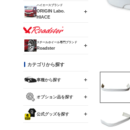
ドリフトライン
フロントフェンダー
ハイエースブランド
アルミホイール
ORIGIN Labo.
MUD-ZEUS
HIACE
風神(180SX)
リアフェンダー
アルミホイール
MUD-SR7
エアロシリーズ
雷神(S15)
ブラッシュフェンダー
アルミホイール
スチールホイール専門ブランド
MUD-S7
Roadster
LUX MODEL SP
オーバーフェンダー
龍神(チェイサー)
コンバットアイ
フロントグリル
DAYTONA-RS
カテゴリから探す
LUX MODEL
リアウイング
レーシングライン
GTウイング
ハイエース専用
ボンネット
車種から探す
DAYTONA-RS NEO
RUGGER MODEL
スムージングバンパー
アタックライン
リアウイング
トヨタ
ジムニー専用
フェンダー
オプション品を探す
まつど家 鉄漢
GROUND MODEL
ワイパーガード
ニッサン
ストリームライン
ルーフウイング
TOYOTA 86
ジムニー専用
サイドパーツ
GTウイング用ラダー
公式グッズを探す
スズキ
まつど家 鉄心
PHANTOM LIP
内装パーツ
シルビア S13
スタイリッシュライン
ボンネット
JZX100 チェイサー
マツダ
ジムニー
ジムニー専用
バンパー