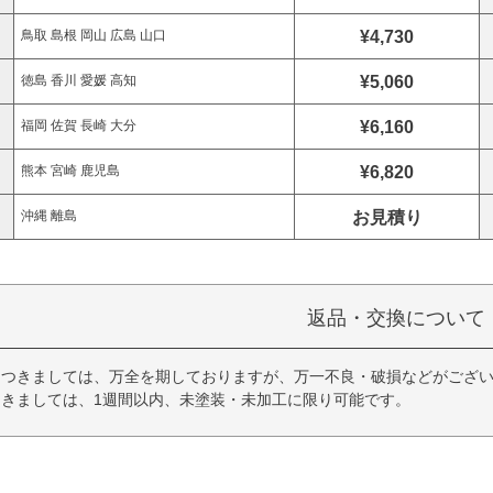
¥4,730
鳥取 島根 岡山 広島 山口
¥5,060
徳島 香川 愛媛 高知
¥6,160
福岡 佐賀 長崎 大分
¥6,820
熊本 宮崎 鹿児島
お見積り
沖縄 離島
返品・交換について
につきましては、万全を期しておりますが、万一不良・破損などがござい
きましては、1週間以内、未塗装・未加工に限り可能です。