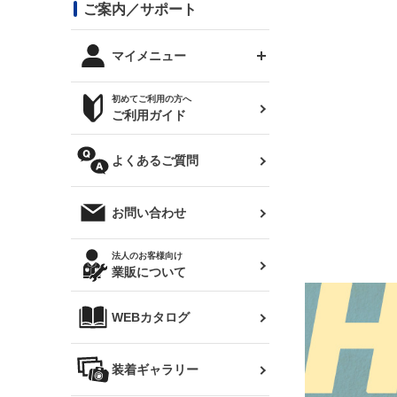
コンバットアイ用ライト
ステッカー
ご案内／サポート
まつど家 鉄八
DTM:exclusive
シルビア S14 前期
スバル
JZX90 チェイサー
RX-7
カナード
BRZ
レクサス
リアウイング
オプションタイヤ
トップス(半袖)
マイメニュー
JZX100 マークⅡ
シルビア S14 後期
三菱
外装・補修パーツ
ログインする
サマータイヤ
初めてご利用の方へ
リアゲート
ホイールナット
トップス(長袖)
JZX110 マークⅡ
デリカ D:5
軽自動車
ジムニー用タイヤ
ご利用ガイド
シルビア S15
新規会員登録
オリジンアーム(足回り)
JZX90 マークⅡ
汎用
サマータイヤ
メンテナンスパーツ
パーカー
よくあるご質問
お気に入りリスト
ハイエース・バン用タイ
180SX
ヤ
ハイエース
レンズ
注文履歴
オーバーオール(つなぎ)
お問い合わせ
シルエイティ
レビン
クーポンを見る
マフラー
トレノ
閲覧履歴
法人のお客様向け
タオル
業販について
ワンビア
マークX
ニュースレターお申し込み
帽子
WEBカタログ
クラウン
Z33 フェアレディZ
クラウンマジェスタ
バッグ
装着ギャラリー
Z32 フェアレディZ
アリスト