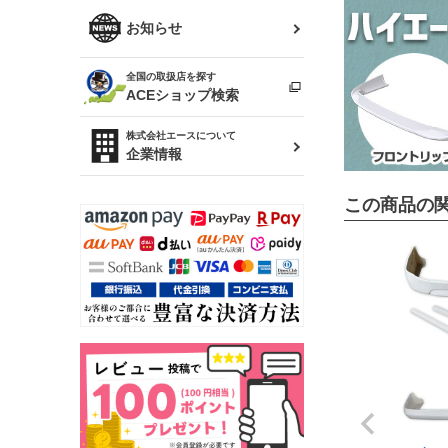
R34 スカイライン
ソアラ
ファッション小物
お知らせ
アルテッツァ
スカイライン
全国の取扱店を探す
（ER34/R33/ECR33/R32）
雑貨・ステーショナリー
プロボックス
ACEショップ検索
RAV4
キャラバン
株式会社エースについて
ベビー用品
企業情報
ローレル
この商品の
のぼり
セフィーロ