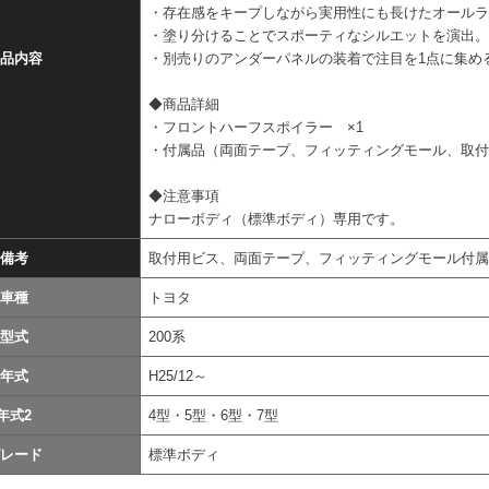
・存在感をキープしながら実用性にも長けたオール
・塗り分けることでスポーティなシルエットを演出
品内容
・別売りのアンダーパネルの装着で注目を1点に集め
◆商品詳細
・フロントハーフスポイラー ×1
・付属品（両面テープ、フィッティングモール、取
◆注意事項
ナローボディ（標準ボディ）専用です。
備考
取付用ビス、両面テープ、フィッティングモール付
車種
トヨタ
型式
200系
年式
H25/12～
年式2
4型・5型・6型・7型
レード
標準ボディ