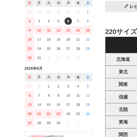
日
月
火
水
木
金
土
レ
26
27
28
29
30
31
1
2
3
4
5
6
7
8
220サイ
9
10
11
12
13
14
15
16
17
18
19
20
21
22
23
24
25
26
27
28
29
30
31
1
2
3
4
5
北海道
2026年9月
東北
日
月
火
水
木
金
土
関東
30
31
1
2
3
4
5
6
7
8
9
10
11
12
信越
13
14
15
16
17
18
19
北陸
20
21
22
23
24
25
26
東海
27
28
29
30
1
2
3
関西
・
赤色の日
が休業日です。