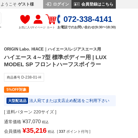
ログイン
会員登録はこちら
ようこそ
ゲスト様
072-338-4141
お電話でのお問い合わせ(9:30〜18:30)
お気に入り
マイページ
カート
す
ORIGIN Labo. HIACE｜ハイエース/レジアスエース用
ハイエース 4～7型 標準ボディー用 | LUX
MODEL SP フロントハーフスポイラー
D-238-01-H
商品番号
5%OFF対象
法人宛てまたは支店止め配送をご利用下さい
大型配送品
送料パターン
220サイズ
¥
37,070
通常価格
税込
¥
35,216
会員価格
[
337
ポイント付与 ]
税込