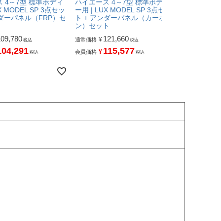
 4～7型 標準ボディ
ハイエース 4～7型 標準ボディ
ハイエース 
X MODEL SP 3点セッ
ー用 | LUX MODEL SP 3点セッ
ー用 | LUX
ンダーパネル（FRP）セ
ト + アンダーパネル（カーボ
トハーフ +
ン）セット
ーボン）セ
109,780
121,660
62,
¥
¥
通常価格
通常価格
税込
税込
104,291
115,577
59
¥
¥
会員価格
会員価格
税込
税込
ー