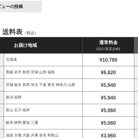
ビューの投稿
ズ 送料表
（税込）
通常料金
お届け地域
(法人/支店止め)
¥10,780
北海道
¥6,820
青森 岩手 秋田 宮城 山形 福島
¥5,940
茨城 栃木 群馬 埼玉 千葉 東京 神奈川 山梨
¥5,940
新潟 長野
¥5,060
富山 石川 福井
¥5,060
岐阜 静岡 愛知 三重
¥3,960
滋賀 京都 大阪 兵庫 奈良 和歌山