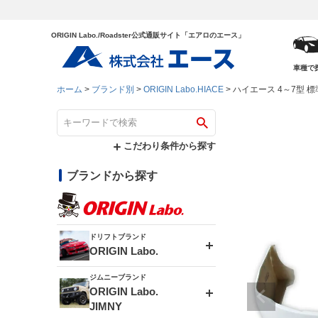
ORIGIN Labo./Roadster公式通販サイト「エアロのエース」
車種で
ホーム
ブランド別
ORIGIN Labo.HIACE
ハイエース 4～7型 標
こだわり条件から探す
ブランドから探す
ドリフトブランド
ORIGIN Labo.
ジムニーブランド
エアロシリーズ
ORIGIN Labo.
JIMNY