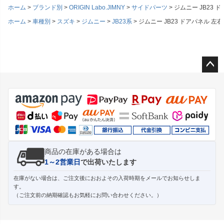
ホーム
ブランド別
ORIGIN Labo.JIMNY
サイドパーツ
ジムニー JB23 
ホーム
車種別
スズキ
ジムニー
JB23系
ジムニー JB23 ドアパネル 左
ペー
ジト
ップ
へ
商品の在庫がある場合は
1～2営業日
で出荷いたします
在庫がない場合は、ご注文後におおよその入荷時期をメールでお知らせしま
す。
（ご注文前の納期確認もお気軽にお問い合わせください。）