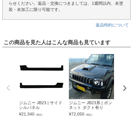
らせください。返品・交換につきましては、1週間以内、未塗
装・未加工に限り可能です。
返品特約について
この商品を見た人はこんな商品も見ています
ジムニー
ネット
ジムニー JB23 | サイド
ジムニー JB23系 | ボン
¥
61,38
シルパネル
ネット ダクト有り
¥
21,340
¥
72,050
（税込）
（税込）