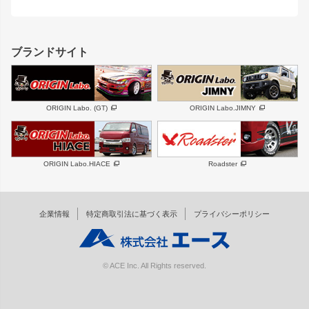
ジムニー
RX-7
MUD-ZEUS
まつど家 鉄八
レクサス
フロントグリル
バンパー
GS350
ボンネット
IS250・IS350
リアウイング
ブランドサイト
SC
フェンダー
リアゲート
サイドパーツ
メンテナンスパーツ
スバル
三菱
BRZ
デリカ D:5
ORIGIN Labo. (GT)
ORIGIN Labo.JIMNY
ハイエースパーツ
ホイール
軽自動車
汎用
DAYTONA-RS
DAYTONA-RS NEO
ORIGIN Labo.HIACE
Roadster
エアロシリーズ
LUX MODEL SP
GROUND MODEL
LUX MODEL
PHANTOM LIP
企業情報
特定商取引法に基づく表示
プライバシーポリシー
RUGGER MODEL
DTM:exclusive
オーバーフェンダー
ワイパーガード
リアウイング
内装パーツ
© ACE Inc. All Rights reserved.
スムージングバンパー
オプションパーツ