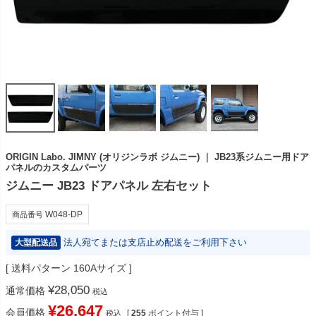
ORIGIN Labo. JIMNY (オリジンラボ ジムニー) ｜ JB23系ジムニー用ドア
パネルのカスタムパーツ
ジムニー JB23 ドアパネル 左右セット
W048-DP
商品番号
法人宛てまたは支店止め配送をご利用下さい
大型配送品
送料パターン
160Aサイズ
¥
28,050
通常価格
税込
¥
26,647
会員価格
[
255
ポイント付与 ]
税込