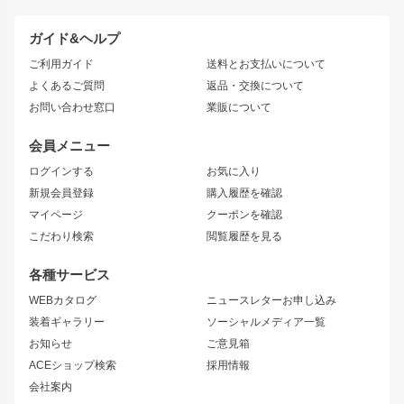
TOYOTA86
200系ハイエース
ドリフトパーツ
JZX100 CHASER
クラウン
ガイド&ヘルプ
JZX90 CHASER
エアロシリーズ
クラウンマジェスタ
ご利用ガイド
送料とお支払いについて
JZX110 MARK II
ドリフトライン
アリスト
レーシングライン
よくあるご質問
返品・交換について
JZX100 MARK II
風神
ソアラ
アタックライン
お問い合わせ窓口
業販について
JZX90 MARK II
雷神
アルテッツァ
ストリームライン
レビン
龍神
プロボックス
スタイリッシュライン
会員メニュー
トレノ
RAV4
フロントフェンダー
ボンネット
ログインする
お気に入り
マークX
リアフェンダー
カナード
新規会員登録
購入履歴を確認
ブラッシュフェンダー
外装・補修パーツ
ニッサン
マイページ
クーポンを確認
コンバットアイ
アーム(足回り)
S15 シルビア
ワンビア
こだわり検索
閲覧履歴を見る
GTウイング
レンズ
S14 シルビア 前期
フェアレディZ
リアウイング
排気系
各種サービス
S14 シルビア 後期
スカイライン
ルーフウイング
S13 シルビア
ローレル
WEBカタログ
ニュースレターお申し込み
180SX
セフィーロ
装着ギャラリー
ソーシャルメディア一覧
ジムニーパーツ
シルエイティ
キャラバン
お知らせ
ご意見箱
ホイール
ACEショップ検索
採用情報
MUD-S7
まつど家 鉄漢
スズキ
マツダ
会社案内
MUD-SR7
まつど家 鉄心