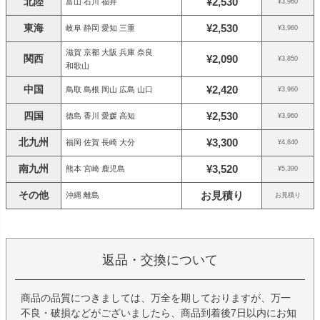
北陸
¥2,530
富山 石川 福井
¥3,960
東海
¥2,530
岐阜 静岡 愛知 三重
¥3,960
滋賀 京都 大阪 兵庫 奈良
関西
¥2,090
¥3,850
和歌山
中国
¥2,420
鳥取 島根 岡山 広島 山口
¥3,960
四国
¥2,530
徳島 香川 愛媛 高知
¥3,960
北九州
¥3,300
福岡 佐賀 長崎 大分
¥4,840
南九州
¥3,520
熊本 宮崎 鹿児島
¥5,390
その他
お見積り
沖縄 離島
お見積り
返品・交換について
商品の品質につきましては、万全を期しておりますが、万一
不良・破損などがございましたら、商品到着後7日以内にお知