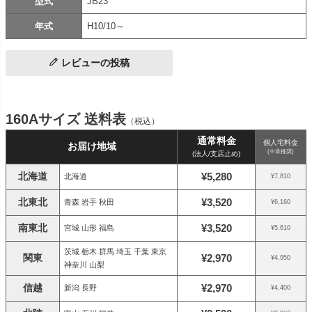
型式
JB23
年式
H10/10～
レビューの投稿
160Aサイズ 送料表
（税込）
通常料金
個人宅料金
お届け地域
(※非推奨)
(法人/支店止め)
北海道
¥5,280
北海道
¥7,810
北東北
¥3,520
青森 岩手 秋田
¥6,160
南東北
¥3,520
宮城 山形 福島
¥5,610
茨城 栃木 群馬 埼玉 千葉 東京
関東
¥2,970
¥4,950
神奈川 山梨
信越
¥2,970
新潟 長野
¥4,400