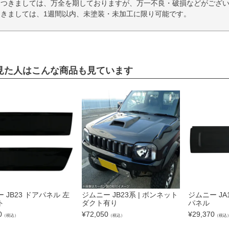
につきましては、万全を期しておりますが、万一不良・破損などがござい
きましては、1週間以内、未塗装・未加工に限り可能です。
見た人はこんな商品も見ています
 JB23 ドアパネル 左
ジムニー JB23系 | ボンネット
ジムニー JA
ト
ダクト有り
パネル
0
¥
72,050
¥
29,370
（税込）
（税込）
（税込