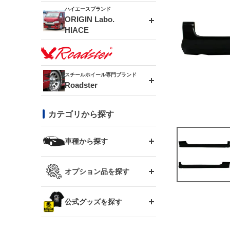
ドリフトライン
フロントフェンダー
ハイエースブランド
アルミホイール
ORIGIN Labo.
MUD-ZEUS
HIACE
風神(180SX)
リアフェンダー
アルミホイール
MUD-SR7
エアロシリーズ
雷神(S15)
ブラッシュフェンダー
アルミホイール
スチールホイール専門ブランド
MUD-S7
Roadster
LUX MODEL SP
オーバーフェンダー
龍神(チェイサー)
コンバットアイ
フロントグリル
DAYTONA-RS
カテゴリから探す
LUX MODEL
リアウイング
レーシングライン
GTウイング
ハイエース専用
ボンネット
車種から探す
DAYTONA-RS NEO
RUGGER MODEL
スムージングバンパー
アタックライン
リアウイング
トヨタ
ジムニー専用
フェンダー
オプション品を探す
まつど家 鉄漢
GROUND MODEL
ワイパーガード
ニッサン
ストリームライン
ルーフウイング
TOYOTA 86
ジムニー専用
サイドパーツ
GTウイング用ラダー
公式グッズを探す
スズキ
まつど家 鉄心
PHANTOM LIP
内装パーツ
シルビア S13
スタイリッシュライン
ボンネット
JZX100 チェイサー
マツダ
ジムニー
ジムニー専用
バンパー