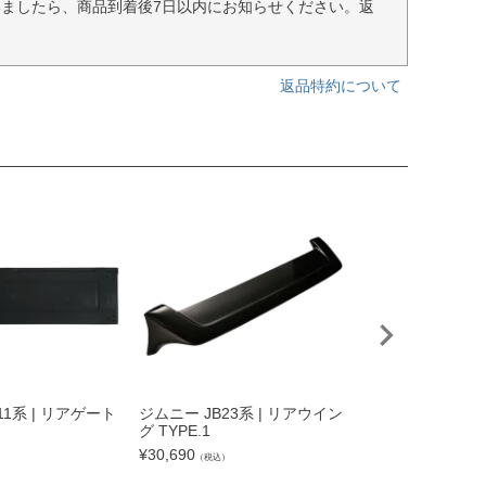
ましたら、商品到着後7日以内にお知らせください。返
返品特約について
11系 | リアゲート
ジムニー JB23系 | リアウイン
ジムニー JB23系
グ TYPE.1
ダクト有り カー
¥
30,690
¥
89,430
）
（税込）
（税込）