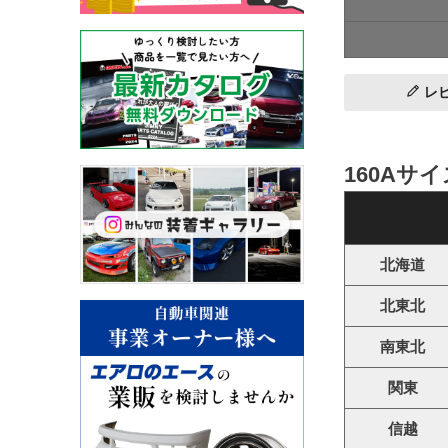
レ
160Aサ
北海道
北東北
南東北
関東
信越