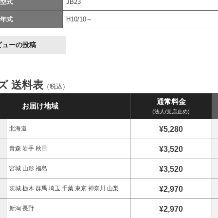
型式
JB23
年式
H10/10～
ビューの投稿
イズ 送料表
（税込）
通常料金
お届け地域
(法人/支店止め)
¥5,280
北海道
¥3,520
青森 岩手 秋田
¥3,520
宮城 山形 福島
¥2,970
茨城 栃木 群馬 埼玉 千葉 東京 神奈川 山梨
¥2,970
新潟 長野