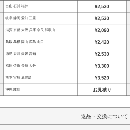
¥2,530
富山 石川 福井
¥2,530
岐阜 静岡 愛知 三重
¥2,090
滋賀 京都 大阪 兵庫 奈良 和歌山
¥2,420
鳥取 島根 岡山 広島 山口
¥2,530
徳島 香川 愛媛 高知
¥3,300
福岡 佐賀 長崎 大分
¥3,520
熊本 宮崎 鹿児島
お見積り
沖縄 離島
返品・交換について