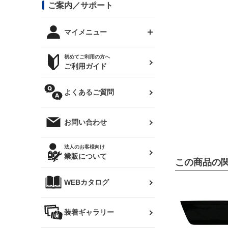
コンバットアイ用ライト
ステッカー
ご案内／サポート
まつど家 鉄八
DTM:exclusive
シルビア S14 前期
スバル
JZX90 チェイサー
RX-7
カナード
BRZ
レクサス
リアウイング
オプションタイヤ
トップス(半袖)
マイメニュー
JZX100 マークⅡ
シルビア S14 後期
三菱
外装・補修パーツ
ログインする
サマータイヤ
初めてご利用の方へ
リアゲート
ホイールナット
トップス(長袖)
JZX110 マークⅡ
デリカ D:5
軽自動車
ジムニー用タイヤ
ご利用ガイド
シルビア S15
新規会員登録
オリジンアーム(足回り)
JZX90 マークⅡ
汎用
サマータイヤ
メンテナンスパーツ
パーカー
よくあるご質問
お気に入りリスト
ハイエース・バン用タイ
180SX
ヤ
ハイエース
レンズ
注文履歴
オーバーオール(つなぎ)
お問い合わせ
シルエイティ
レビン
クーポンを見る
マフラー
トレノ
閲覧履歴
法人のお客様向け
タオル
業販について
ワンビア
この商品の
マークX
ニュースレターお申し込み
帽子
WEBカタログ
クラウン
Z33 フェアレディZ
クラウンマジェスタ
バッグ
装着ギャラリー
Z32 フェアレディZ
アリスト