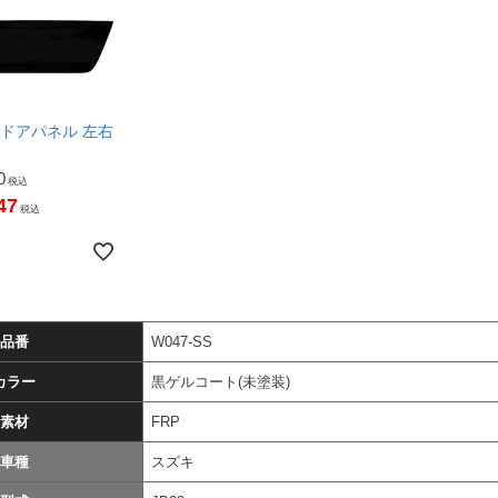
3 ドアパネル 左右
0
税込
47
税込
品番
W047-SS
カラー
黒ゲルコート(未塗装)
素材
FRP
車種
スズキ