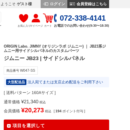
ログイン
会員登録はこちら
ようこそ
ゲスト様
072-338-4141
お電話でのお問い合わせ(9:30〜18:30)
お気に入り
マイページ
カート
す
ORIGIN Labo. JIMNY (オリジンラボ ジムニー) ｜ JB23系ジ
ムニー用サイドシルパネルのカスタムパーツ
ジムニー JB23 | サイドシルパネル
W047-SS
商品番号
法人宛てまたは支店止め配送をご利用下さい
大型配送品
送料パターン
160Aサイズ
¥
21,340
通常価格
税込
¥
20,273
会員価格
[
194
ポイント付与 ]
税込
項目を選択して