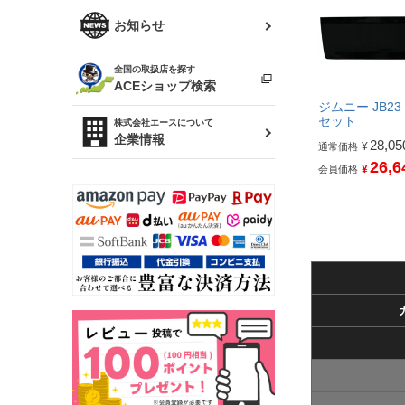
R34 スカイライン
ソアラ
ファッション小物
お知らせ
アルテッツァ
スカイライン
全国の取扱店を探す
（ER34/R33/ECR33/R32）
雑貨・ステーショナリー
プロボックス
ACEショップ検索
ジムニー JB2
RAV4
キャラバン
セット
株式会社エースについて
ベビー用品
企業情報
28,05
¥
通常価格
ローレル
26,6
¥
会員価格
のぼり
セフィーロ