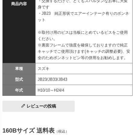
・交換するだけで、とてもスパルタンなお車に大変
商品内容
身です
・JB23 純正形状でエアーインテーク有りのボンネ
ット
※取付け用のビスは当板にとめているビスをご使用
ください。
※裏面フレームで強度を確保しておりますので純正
キャッチでご使用頂けます(キャッチの調整必要)、安
全のためボンネットピン等の併用をお勧めします。
車種
スズキ
型式
JB23/JB33/JB43
年式
H10/10～H24/4
レビューの投稿
160Bサイズ 送料表
（税込）