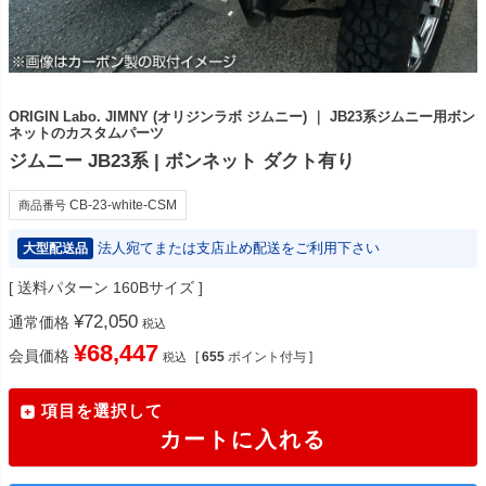
ORIGIN Labo. JIMNY (オリジンラボ ジムニー) ｜ JB23系ジムニー用ボン
ネットのカスタムパーツ
ジムニー JB23系 | ボンネット ダクト有り
CB-23-white-CSM
商品番号
法人宛てまたは支店止め配送をご利用下さい
大型配送品
送料パターン
160Bサイズ
¥
72,050
通常価格
税込
¥
68,447
会員価格
[
655
ポイント付与 ]
税込
項目を選択して
カートに入れる