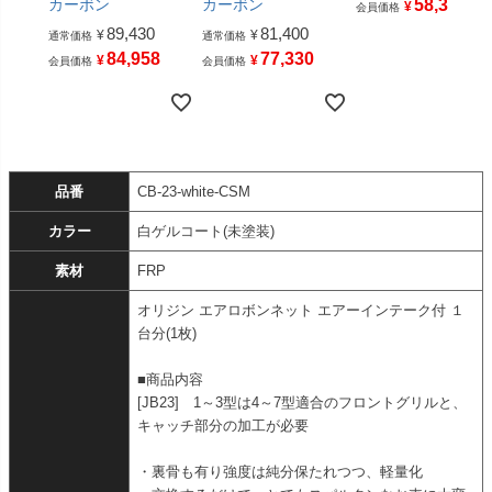
カーボン
カーボン
58,311
¥
会員価格
89,430
81,400
¥
¥
通常価格
通常価格
84,958
77,330
¥
¥
会員価格
会員価格
品番
CB-23-white-CSM
カラー
白ゲルコート(未塗装)
素材
FRP
オリジン エアロボンネット エアーインテーク付 １
台分(1枚)
■商品内容
[JB23] 1～3型は4～7型適合のフロントグリルと、
キャッチ部分の加工が必要
・裏骨も有り強度は純分保たれつつ、軽量化