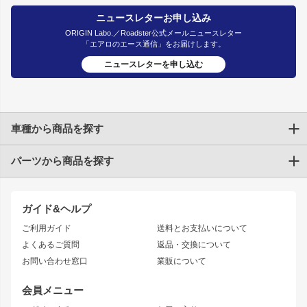
ニュースレターお申し込み
ORIGIN Labo.／Roadster公式メールニュースレター
「エアロのエース通信」をお届けします。
ニュースレターを申し込む
車種から商品を探す
パーツから商品を探す
トヨタ
TOYOTA86
200系ハイエース
ドリフトパーツ
JZX100 CHASER
クラウン
ガイド&ヘルプ
JZX90 CHASER
エアロシリーズ
クラウンマジェスタ
ご利用ガイド
送料とお支払いについて
JZX110 MARK II
ドリフトライン
アリスト
レーシングライン
よくあるご質問
返品・交換について
JZX100 MARK II
風神
ソアラ
アタックライン
お問い合わせ窓口
業販について
JZX90 MARK II
雷神
アルテッツァ
ストリームライン
レビン
龍神
プロボックス
スタイリッシュライン
会員メニュー
トレノ
RAV4
フロントフェンダー
ボンネット