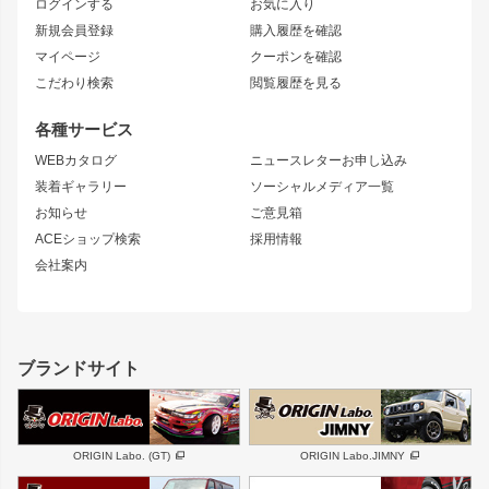
ログインする
お気に入り
マークX
リアフェンダー
カナード
新規会員登録
購入履歴を確認
ブラッシュフェンダー
外装・補修パーツ
ニッサン
マイページ
クーポンを確認
コンバットアイ
アーム(足回り)
S15 シルビア
ワンビア
こだわり検索
閲覧履歴を見る
GTウイング
レンズ
S14 シルビア 前期
フェアレディZ
リアウイング
排気系
各種サービス
S14 シルビア 後期
スカイライン
ルーフウイング
S13 シルビア
ローレル
WEBカタログ
ニュースレターお申し込み
180SX
セフィーロ
装着ギャラリー
ソーシャルメディア一覧
ジムニーパーツ
シルエイティ
キャラバン
お知らせ
ご意見箱
ホイール
ACEショップ検索
採用情報
MUD-S7
まつど家 鉄漢
スズキ
マツダ
会社案内
MUD-SR7
まつど家 鉄心
ジムニー
RX-7
MUD-ZEUS
まつど家 鉄八
レクサス
フロントグリル
バンパー
GS350
ボンネット
IS250・IS350
リアウイング
ブランドサイト
SC
フェンダー
リアゲート
サイドパーツ
メンテナンスパーツ
スバル
三菱
BRZ
デリカ D:5
ORIGIN Labo. (GT)
ORIGIN Labo.JIMNY
ハイエースパーツ