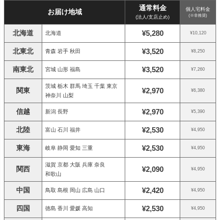
通常料金
個人宅料金
お届け地域
(※非推奨)
(法人/支店止め)
北海道
¥5,280
北海道
¥10,120
北東北
¥3,520
青森 岩手 秋田
¥8,250
南東北
¥3,520
宮城 山形 福島
¥7,260
茨城 栃木 群馬 埼玉 千葉 東京
関東
¥2,970
¥6,380
神奈川 山梨
信越
¥2,970
新潟 長野
¥5,390
北陸
¥2,530
富山 石川 福井
¥4,950
東海
¥2,530
岐阜 静岡 愛知 三重
¥4,950
滋賀 京都 大阪 兵庫 奈良
関西
¥2,090
¥4,950
和歌山
中国
¥2,420
鳥取 島根 岡山 広島 山口
¥4,950
四国
¥2,530
徳島 香川 愛媛 高知
¥4,950