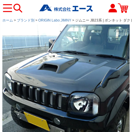
ホーム
ブランド別
ORIGIN Labo.JIMNY
ジムニー JB23系 | ボンネット ダ