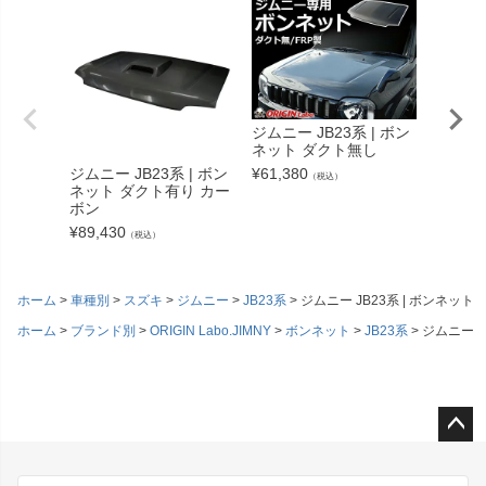
ジムニー JB23系 | ボン
ネット ダクト無し
ジムニー JB23系 | ボン
¥
61,380
ジムニー
（税込）
ネット ダクト有り カー
フェンダ
ボン
分セッ
¥
89,430
¥
77,33
（税込）
ホーム
車種別
スズキ
ジムニー
JB23系
ジムニー JB23系 | ボンネット
ホーム
ブランド別
ORIGIN Labo.JIMNY
ボンネット
JB23系
ジムニー J
ペー
ジト