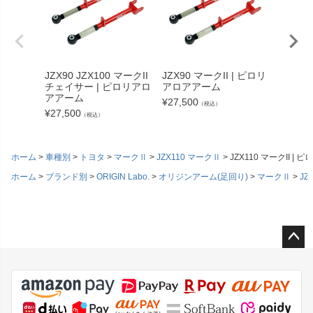
JZX90 JZX100 マークII
JZX90 マークII | ピロリ
JZX10
チェイサー | ピロリアロ
アロアアーム
リアロ
アアーム
¥
27,500
¥
27,50
（税込）
¥
27,500
（税込）
ホーム
車種別
トヨタ
マークⅡ
JZX110 マークⅡ
JZX110 マークII |
ホーム
ブランド別
ORIGIN Labo.
オリジンアーム(足回り)
マークⅡ
JZ
ペー
ジト
ップ
へ