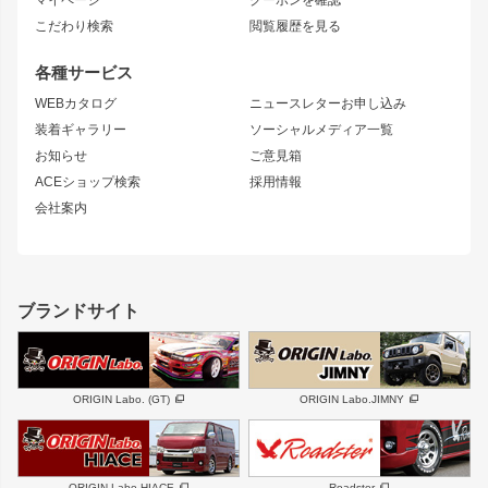
マイページ
クーポンを確認
コンバットアイ
アーム(足回り)
S15 シルビア
ワンビア
こだわり検索
閲覧履歴を見る
GTウイング
レンズ
S14 シルビア 前期
フェアレディZ
リアウイング
排気系
各種サービス
S14 シルビア 後期
スカイライン
ルーフウイング
S13 シルビア
ローレル
WEBカタログ
ニュースレターお申し込み
180SX
セフィーロ
装着ギャラリー
ソーシャルメディア一覧
ジムニーパーツ
シルエイティ
キャラバン
お知らせ
ご意見箱
ホイール
ACEショップ検索
採用情報
MUD-S7
まつど家 鉄漢
スズキ
マツダ
会社案内
MUD-SR7
まつど家 鉄心
ジムニー
RX-7
MUD-ZEUS
まつど家 鉄八
レクサス
フロントグリル
バンパー
GS350
ボンネット
IS250・IS350
リアウイング
ブランドサイト
SC
フェンダー
リアゲート
サイドパーツ
メンテナンスパーツ
スバル
三菱
BRZ
デリカ D:5
ORIGIN Labo. (GT)
ORIGIN Labo.JIMNY
ハイエースパーツ
ホイール
軽自動車
汎用
DAYTONA-RS
DAYTONA-RS NEO
ORIGIN Labo.HIACE
Roadster