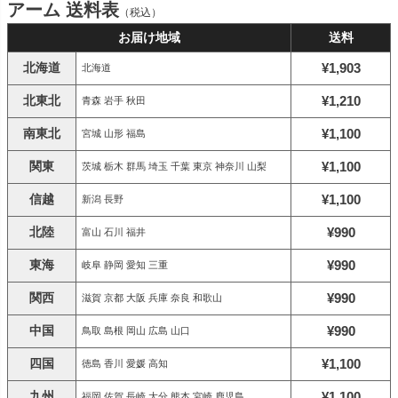
アーム 送料表
（税込）
お届け地域
送料
北海道
¥1,903
北海道
北東北
¥1,210
青森 岩手 秋田
南東北
¥1,100
宮城 山形 福島
関東
¥1,100
茨城 栃木 群馬 埼玉 千葉 東京 神奈川 山梨
信越
¥1,100
新潟 長野
北陸
¥990
富山 石川 福井
東海
¥990
岐阜 静岡 愛知 三重
関西
¥990
滋賀 京都 大阪 兵庫 奈良 和歌山
中国
¥990
鳥取 島根 岡山 広島 山口
四国
¥1,100
徳島 香川 愛媛 高知
九州
¥1,100
福岡 佐賀 長崎 大分 熊本 宮崎 鹿児島