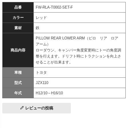
品番
FW-RLA-T0002-SET-F
カラー
レッド
素材
鉄
PILLOW REAR LOWER ARM（ピロ リア ロア
アーム）
商品内容
ローダウン、キャンバー角度変更時にトーの角度調
整を行えます。ドリフト時にトラクションを向上さ
せることが出来ます。
車種
トヨタ
型式
JZX110
年式
H12/10～H16/10
レビューの投稿