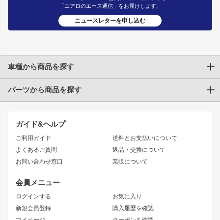
「エアロのエース通信」をお届けします。
ニュースレターを申し込む
車種から商品を探す
パーツから商品を探す
トヨタ
TOYOTA86
200系ハイエース
ドリフトパーツ
JZX100 CHASER
クラウン
ガイド&ヘルプ
JZX90 CHASER
エアロシリーズ
クラウンマジェスタ
ご利用ガイド
送料とお支払いについて
JZX110 MARK II
ドリフトライン
アリスト
レーシングライン
よくあるご質問
返品・交換について
JZX100 MARK II
風神
ソアラ
アタックライン
お問い合わせ窓口
業販について
JZX90 MARK II
雷神
アルテッツァ
ストリームライン
レビン
龍神
プロボックス
スタイリッシュライン
会員メニュー
トレノ
RAV4
フロントフェンダー
ボンネット
ログインする
お気に入り
マークX
リアフェンダー
カナード
新規会員登録
購入履歴を確認
ブラッシュフェンダー
外装・補修パーツ
ニッサン