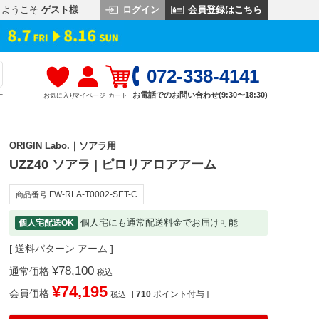
ログイン
会員登録はこちら
ようこそ
ゲスト様
072-338-4141
お電話でのお問い合わせ(9:30〜18:30)
お気に入り
マイページ
カート
す
ORIGIN Labo.｜ソアラ用
UZZ40 ソアラ | ピロリアロアアーム
FW-RLA-T0002-SET-C
商品番号
個人宅にも通常配送料金でお届け可能
個人宅配送OK
送料パターン
アーム
¥
78,100
通常価格
税込
¥
74,195
会員価格
[
710
ポイント付与 ]
税込