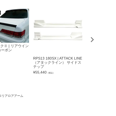
マークⅡ | リアウイン
 カーボン
）
RPS13 180SX | ATTACK LINE
ハイエース 1型・
（アタックライン） サイドス
ィー用 | フロン
テップ
ネル FRP
¥
55,440
¥
23,870
（税込）
（税込）
 ピロリアロアアーム