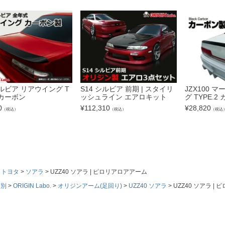
シルビア リアウイング T
S14 シルビア 前期 | スタイリ
JZX100 
2 カーボン
ッシュライン エアロキット
グ TYPE.2
0
¥
112,310
¥
28,820
（税込）
（税込）
（税込
トヨタ
ソアラ
UZZ40 ソアラ | ピロリアロアアーム
ド別
ORIGIN Labo.
オリジンアーム(足回り)
UZZ40 ソアラ
UZZ40 ソアラ |