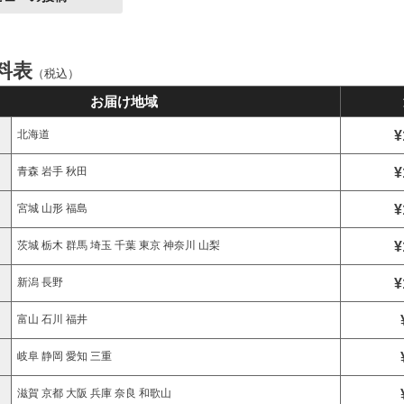
料表
（税込）
お届け地域
¥
北海道
¥
青森 岩手 秋田
¥
宮城 山形 福島
¥
茨城 栃木 群馬 埼玉 千葉 東京 神奈川 山梨
¥
新潟 長野
富山 石川 福井
岐阜 静岡 愛知 三重
滋賀 京都 大阪 兵庫 奈良 和歌山