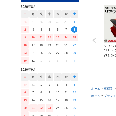
2026年8月
日
月
火
水
木
金
土
26
27
28
29
30
31
1
2
3
4
5
6
7
8
9
10
11
12
13
14
15
16
17
18
19
20
21
22
S13 
YPE.
23
24
25
26
27
28
29
¥
31,24
30
31
1
2
3
4
5
2026年9月
日
月
火
水
木
金
土
30
31
1
2
3
4
5
ホーム
車種別
6
7
8
9
10
11
12
ホーム
ブラン
13
14
15
16
17
18
19
20
21
22
23
24
25
26
27
28
29
30
1
2
3