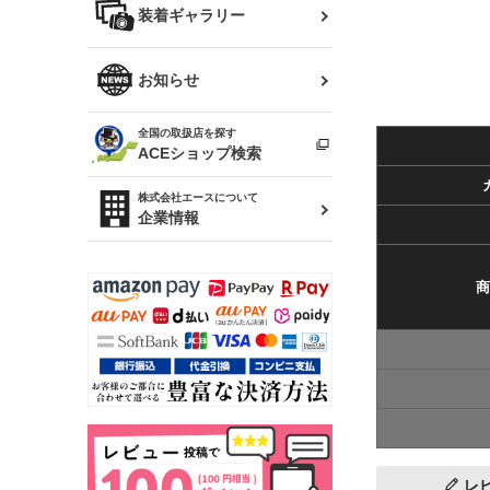
バッグ
装着ギャラリー
Z32 フェアレディZ
アリスト
R34 スカイライン
ソアラ
ファッション小物
お知らせ
アルテッツァ
スカイライン
全国の取扱店を探す
（ER34/R33/ECR33/R32）
雑貨・ステーショナリー
プロボックス
ACEショップ検索
RAV4
キャラバン
株式会社エースについて
ベビー用品
企業情報
ローレル
のぼり
セフィーロ
商
レ