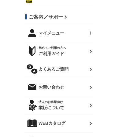
シルビア S13
スタイリッシュライン
ボンネット
JZX100 チェイサー
マツダ
ジムニー
ジムニー専用
バンパー
コンバットアイ用ライト
ステッカー
ご案内／サポート
まつど家 鉄八
DTM:exclusive
シルビア S14 前期
スバル
JZX90 チェイサー
RX-7
カナード
BRZ
レクサス
リアウイング
オプションタイヤ
トップス(半袖)
マイメニュー
JZX100 マークⅡ
シルビア S14 後期
三菱
外装・補修パーツ
ログインする
サマータイヤ
初めてご利用の方へ
リアゲート
ホイールナット
トップス(長袖)
JZX110 マークⅡ
デリカ D:5
軽自動車
ジムニー用タイヤ
ご利用ガイド
シルビア S15
新規会員登録
オリジンアーム(足回り)
JZX90 マークⅡ
汎用
サマータイヤ
メンテナンスパーツ
パーカー
よくあるご質問
お気に入りリスト
ハイエース・バン用タイ
180SX
ヤ
ハイエース
レンズ
注文履歴
オーバーオール(つなぎ)
お問い合わせ
シルエイティ
レビン
クーポンを見る
マフラー
トレノ
閲覧履歴
法人のお客様向け
タオル
業販について
ワンビア
マークX
ニュースレターお申し込み
帽子
WEBカタログ
クラウン
Z33 フェアレディZ
クラウンマジェスタ