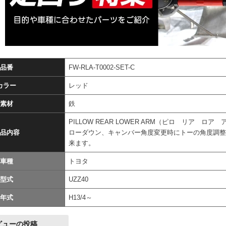
品番
FW-RLA-T0002-SET-C
カラー
レッド
素材
鉄
PILLOW REAR LOWER ARM（ピロ リア ロア
品内容
ローダウン、キャンバー角度変更時にトーの角度調
来ます。
車種
トヨタ
型式
UZZ40
年式
H13/4～
ビューの投稿