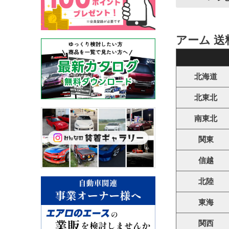
アーム 送
北海道
北東北
南東北
関東
信越
北陸
東海
関西