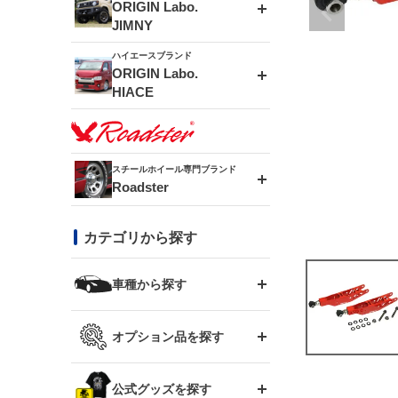
エアロシリーズ
ORIGIN Labo.
JIMNY
ドリフトライン
フロントフェンダー
ハイエースブランド
アルミホイール
ORIGIN Labo.
MUD-ZEUS
HIACE
風神(180SX)
リアフェンダー
アルミホイール
MUD-SR7
エアロシリーズ
雷神(S15)
ブラッシュフェンダー
アルミホイール
スチールホイール専門ブランド
MUD-S7
Roadster
LUX MODEL SP
オーバーフェンダー
龍神(チェイサー)
コンバットアイ
フロントグリル
DAYTONA-RS
カテゴリから探す
LUX MODEL
リアウイング
レーシングライン
GTウイング
ハイエース専用
ボンネット
車種から探す
DAYTONA-RS NEO
RUGGER MODEL
スムージングバンパー
アタックライン
リアウイング
トヨタ
ジムニー専用
フェンダー
オプション品を探す
まつど家 鉄漢
GROUND MODEL
ワイパーガード
ニッサン
ストリームライン
ルーフウイング
TOYOTA 86
ジムニー専用
サイドパーツ
GTウイング用ラダー
公式グッズを探す
スズキ
まつど家 鉄心
PHANTOM LIP
内装パーツ