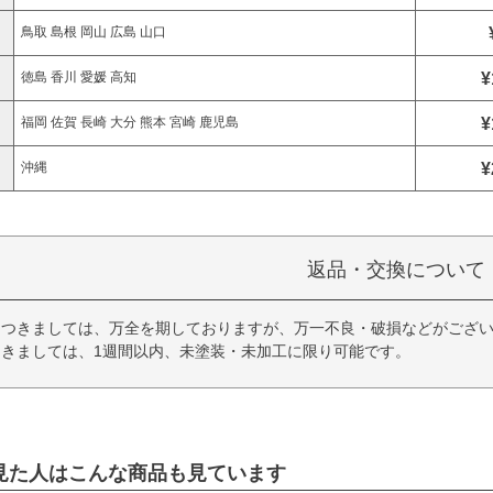
鳥取 島根 岡山 広島 山口
¥
徳島 香川 愛媛 高知
¥
福岡 佐賀 長崎 大分 熊本 宮崎 鹿児島
¥
沖縄
返品・交換について
につきましては、万全を期しておりますが、万一不良・破損などがござい
きましては、1週間以内、未塗装・未加工に限り可能です。
見た人はこんな商品も見ています