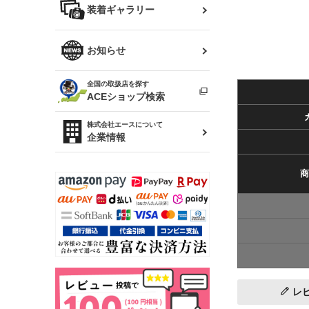
バッグ
装着ギャラリー
Z32 フェアレディZ
アリスト
R34 スカイライン
ソアラ
ファッション小物
お知らせ
アルテッツァ
スカイライン
全国の取扱店を探す
（ER34/R33/ECR33/R32）
雑貨・ステーショナリー
プロボックス
ACEショップ検索
RAV4
キャラバン
株式会社エースについて
ベビー用品
企業情報
ローレル
のぼり
商
セフィーロ
レ