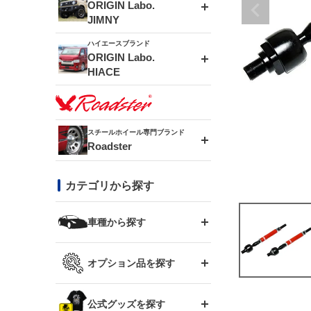
エアロシリーズ
ORIGIN Labo.
JIMNY
ドリフトライン
フロントフェンダー
ハイエースブランド
アルミホイール
ORIGIN Labo.
MUD-ZEUS
HIACE
風神(180SX)
リアフェンダー
アルミホイール
MUD-SR7
エアロシリーズ
雷神(S15)
ブラッシュフェンダー
アルミホイール
スチールホイール専門ブランド
MUD-S7
Roadster
LUX MODEL SP
オーバーフェンダー
龍神(チェイサー)
コンバットアイ
フロントグリル
DAYTONA-RS
カテゴリから探す
LUX MODEL
リアウイング
レーシングライン
GTウイング
ハイエース専用
ボンネット
車種から探す
DAYTONA-RS NEO
RUGGER MODEL
スムージングバンパー
アタックライン
リアウイング
トヨタ
ジムニー専用
フェンダー
オプション品を探す
まつど家 鉄漢
GROUND MODEL
ワイパーガード
ニッサン
ストリームライン
ルーフウイング
TOYOTA 86
ジムニー専用
サイドパーツ
GTウイング用ラダー
公式グッズを探す
スズキ
まつど家 鉄心
PHANTOM LIP
内装パーツ