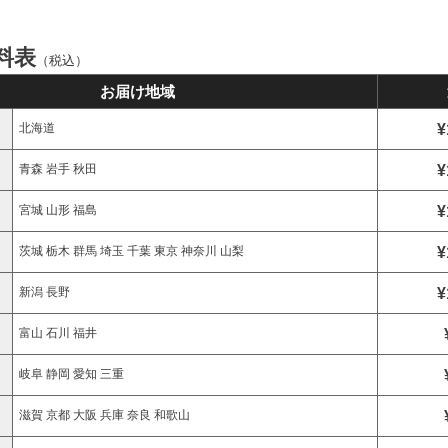
料表
（税込）
お届け地域
¥
北海道
¥
青森 岩手 秋田
¥
宮城 山形 福島
¥
茨城 栃木 群馬 埼玉 千葉 東京 神奈川 山梨
¥
新潟 長野
富山 石川 福井
岐阜 静岡 愛知 三重
滋賀 京都 大阪 兵庫 奈良 和歌山