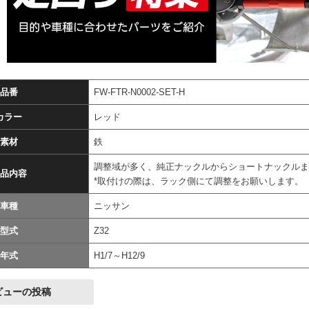
品番
FW-FTR-N0002-SET-H
カラー
レッド
素材
鉄
調整域が多く、純正ナックルからショートナックル
品内容
*取付けの際は、ラック側にて調整をお願いします。
車種
ニッサン
型式
Z32
年式
H1/7～H12/9
ビューの投稿