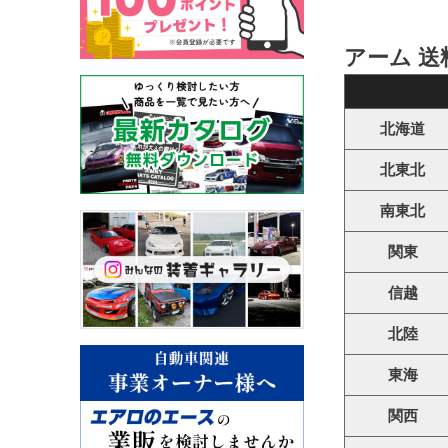
アーム 送
北海道
北東北
南東北
関東
信越
北陸
東海
関西