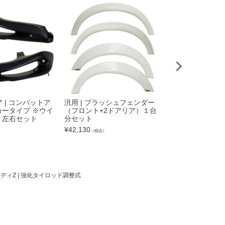
ア | コンバットア
汎用 | ブラッシュフェンダー
コンバットアイ用
ータイプ ※ウイ
（フロント+2ドアリア）１台
ターライト（H3
）左右セット
分セット
片側
¥
42,130
¥
4,400
）
（税込）
（税込）
レディZ | 強化タイロッド調整式