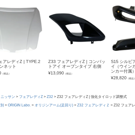
ェアレディZ | TYPE.2
Z33 フェアレディZ | コンバッ
S15 シルビ
ボンネット
トアイ オープンタイプ 右側
イ（ウインカ
ンカー付属
0
¥
13,090
（税込）
（税込）
¥
28,820
（税込
ニッサン
フェアレディZ
Z32
Z32 フェアレディZ | 強化タイロッド調整式
ド別
ORIGIN Labo.
オリジンアーム(足回り)
Z32 フェアレディＺ
Z32 フェア