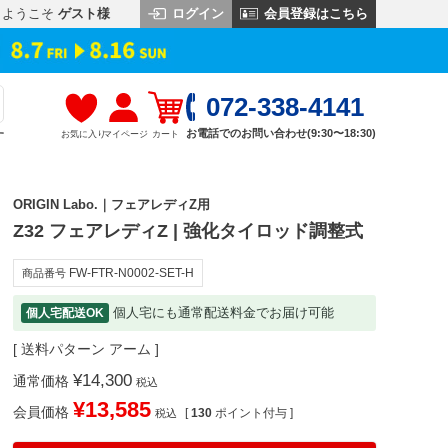
ログイン
会員登録はこちら
ようこそ
ゲスト様
072-338-4141
お電話でのお問い合わせ(9:30〜18:30)
お気に入り
マイページ
カート
す
ORIGIN Labo.｜フェアレディZ用
Z32 フェアレディZ | 強化タイロッド調整式
FW-FTR-N0002-SET-H
商品番号
個人宅にも通常配送料金でお届け可能
個人宅配送OK
送料パターン
アーム
¥
14,300
通常価格
税込
¥
13,585
会員価格
[
130
ポイント付与 ]
税込