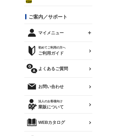
シルビア S13
スタイリッシュライン
ボンネット
JZX100 チェイサー
マツダ
ジムニー
ジムニー専用
バンパー
コンバットアイ用ライト
ステッカー
ご案内／サポート
まつど家 鉄八
DTM:exclusive
シルビア S14 前期
スバル
JZX90 チェイサー
RX-7
カナード
BRZ
レクサス
リアウイング
オプションタイヤ
トップス(半袖)
マイメニュー
JZX100 マークⅡ
シルビア S14 後期
三菱
外装・補修パーツ
ログインする
サマータイヤ
初めてご利用の方へ
リアゲート
ホイールナット
トップス(長袖)
JZX110 マークⅡ
デリカ D:5
軽自動車
ジムニー用タイヤ
ご利用ガイド
シルビア S15
新規会員登録
オリジンアーム(足回り)
JZX90 マークⅡ
汎用
サマータイヤ
メンテナンスパーツ
パーカー
よくあるご質問
お気に入りリスト
ハイエース・バン用タイ
180SX
ヤ
ハイエース
レンズ
注文履歴
オーバーオール(つなぎ)
お問い合わせ
シルエイティ
レビン
クーポンを見る
マフラー
トレノ
閲覧履歴
法人のお客様向け
タオル
業販について
ワンビア
マークX
ニュースレターお申し込み
帽子
WEBカタログ
クラウン
Z33 フェアレディZ
クラウンマジェスタ