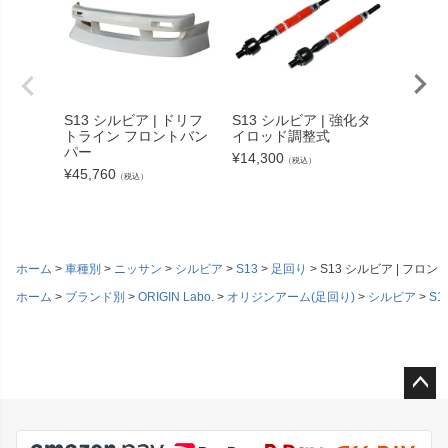
S13 シルビア | ドリフ
S13 シルビア | 強化タ
S13 
トライン フロントバン
イロッド調整式
ット T
パー
¥
14,300
¥
108,6
（税込）
¥
45,760
（税込）
ホーム
車種別
ニッサン
シルビア
S13
足回り
S13 シルビア | フロ
ホーム
ブランド別
ORIGIN Labo.
オリジンアーム(足回り)
シルビア
S1
ペー
ジト