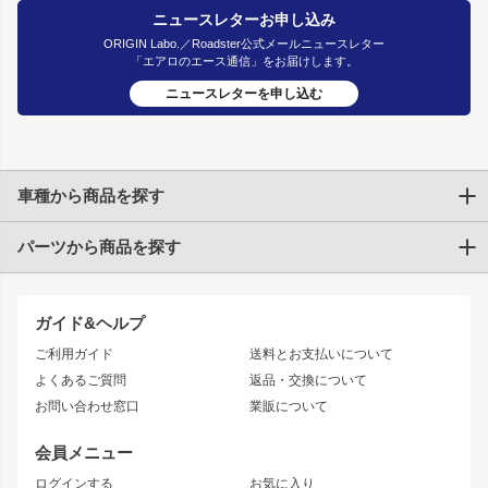
ニュースレターお申し込み
ORIGIN Labo.／Roadster公式メールニュースレター
「エアロのエース通信」をお届けします。
ニュースレターを申し込む
車種から商品を探す
パーツから商品を探す
トヨタ
TOYOTA86
200系ハイエース
ドリフトパーツ
JZX100 CHASER
クラウン
ガイド&ヘルプ
JZX90 CHASER
エアロシリーズ
クラウンマジェスタ
ご利用ガイド
送料とお支払いについて
JZX110 MARK II
ドリフトライン
アリスト
レーシングライン
よくあるご質問
返品・交換について
JZX100 MARK II
風神
ソアラ
アタックライン
お問い合わせ窓口
業販について
JZX90 MARK II
雷神
アルテッツァ
ストリームライン
レビン
龍神
プロボックス
スタイリッシュライン
会員メニュー
トレノ
RAV4
フロントフェンダー
ボンネット
ログインする
お気に入り