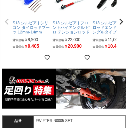
S13 シルビア | シリ
S13 シルビア | フロ
S13 シルビア | タ
コン タイロッドブー
ントハイアングル ピ
ロッドエンド ハイ
ツ 12mm-14mm
ロ テンションロッド
ングルタイプ
9,900
22,000
11,000
¥
¥
¥
通常価格
通常価格
通常価格
9,405
20,900
10,450
¥
¥
¥
会員価格
会員価格
会員価格
品番
FW-FTER-N0005-SET