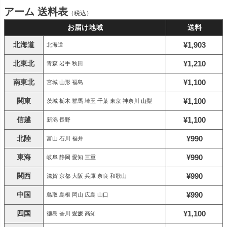
アーム 送料表
（税込）
お届け地域
送料
北海道
¥1,903
北海道
北東北
¥1,210
青森 岩手 秋田
南東北
¥1,100
宮城 山形 福島
関東
¥1,100
茨城 栃木 群馬 埼玉 千葉 東京 神奈川 山梨
信越
¥1,100
新潟 長野
北陸
¥990
富山 石川 福井
東海
¥990
岐阜 静岡 愛知 三重
関西
¥990
滋賀 京都 大阪 兵庫 奈良 和歌山
中国
¥990
鳥取 島根 岡山 広島 山口
四国
¥1,100
徳島 香川 愛媛 高知