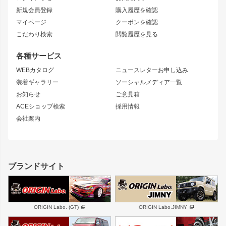
マークX
リアフェンダー
カナード
新規会員登録
購入履歴を確認
ブラッシュフェンダー
外装・補修パーツ
ニッサン
マイページ
クーポンを確認
コンバットアイ
アーム(足回り)
S15 シルビア
ワンビア
こだわり検索
閲覧履歴を見る
GTウイング
レンズ
S14 シルビア 前期
フェアレディZ
リアウイング
排気系
各種サービス
S14 シルビア 後期
スカイライン
ルーフウイング
S13 シルビア
ローレル
WEBカタログ
ニュースレターお申し込み
180SX
セフィーロ
装着ギャラリー
ソーシャルメディア一覧
ジムニーパーツ
シルエイティ
キャラバン
お知らせ
ご意見箱
ホイール
ACEショップ検索
採用情報
MUD-S7
まつど家 鉄漢
スズキ
マツダ
会社案内
MUD-SR7
まつど家 鉄心
ジムニー
RX-7
MUD-ZEUS
まつど家 鉄八
レクサス
フロントグリル
バンパー
GS350
ボンネット
IS250・IS350
リアウイング
ブランドサイト
SC
フェンダー
リアゲート
サイドパーツ
メンテナンスパーツ
スバル
三菱
BRZ
デリカ D:5
ORIGIN Labo. (GT)
ORIGIN Labo.JIMNY
ハイエースパーツ
ホイール