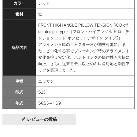
カラー
レッド
素材
鉄
FRONT HIGH ANGLE PILLOW TENSION ROD off
set design Type2（フロントハイアングル ピロ テ
ンションロッド オフセットデザイン タイプ2）
アライメント時のキャスター角が調整可能に。ま
商品内容
た、ピロ化する事でブレーキング時のアライメント
変化を抑え安定化。ハンドリングの操作性も大幅に
向上。さらに従来モデル以上のキレ角対応と剛性ア
ップを実現しました。
車種
ニッサン
型式
S13
年式
S63/5～H5/9
レビューの投稿