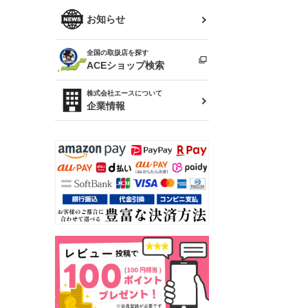
R34 スカイライン
ソアラ
ファッション小物
お知らせ
アルテッツァ
スカイライン
全国の取扱店を探す
（ER34/R33/ECR33/R32）
雑貨・ステーショナリー
プロボックス
ACEショップ検索
RAV4
キャラバン
株式会社エースについて
ベビー用品
企業情報
ローレル
のぼり
セフィーロ