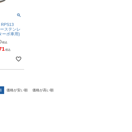
RPS13
フラーステンレ
(ターボ車用)
0
税込
71
税込
順
価格が安い順
価格が高い順