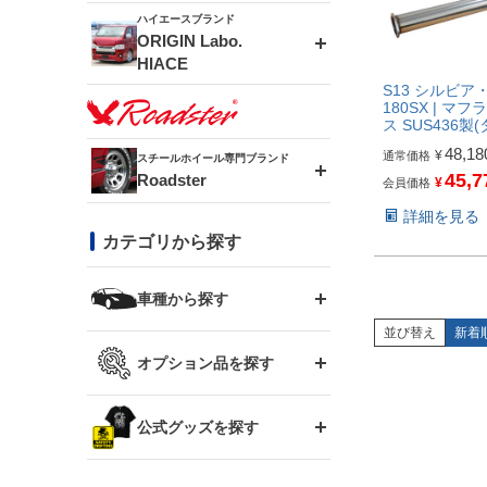
ドリフトライン
フロントフェンダー
ハイエースブランド
アルミホイール
ORIGIN Labo.
MUD-ZEUS
HIACE
風神(180SX)
リアフェンダー
アルミホイール
S13 シルビア・
MUD-SR7
180SX | マ
エアロシリーズ
ス SUS436製
雷神(S15)
ブラッシュフェンダー
アルミホイール
48,18
¥
通常価格
スチールホイール専門ブランド
MUD-S7
45,7
Roadster
LUX MODEL SP
オーバーフェンダー
¥
会員価格
龍神(チェイサー)
コンバットアイ
詳細を見る
フロントグリル
DAYTONA-RS
カテゴリから探す
LUX MODEL
リアウイング
レーシングライン
GTウイング
ハイエース専用
ボンネット
車種から探す
DAYTONA-RS NEO
RUGGER MODEL
スムージングバンパー
並び替え
新着
アタックライン
リアウイング
トヨタ
ジムニー専用
フェンダー
オプション品を探す
まつど家 鉄漢
GROUND MODEL
ワイパーガード
ニッサン
ストリームライン
ルーフウイング
TOYOTA 86
ジムニー専用
サイドパーツ
GTウイング用ラダー
公式グッズを探す
スズキ
まつど家 鉄心
PHANTOM LIP
内装パーツ
シルビア S13
スタイリッシュライン
ボンネット
JZX100 チェイサー
マツダ
ジムニー
ジムニー専用
バンパー