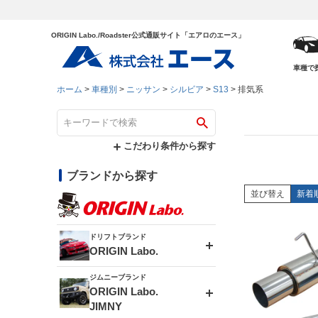
ORIGIN Labo./Roadster公式通販サイト「エアロのエース」
車種で
ホーム
車種別
ニッサン
シルビア
S13
排気系
こだわり条件から探す
ブランドから探す
並び替え
新着
ドリフトブランド
ORIGIN Labo.
ジムニーブランド
エアロシリーズ
ORIGIN Labo.
JIMNY