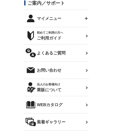
コンバットアイ用ライト
ステッカー
ご案内／サポート
まつど家 鉄八
DTM:exclusive
シルビア S14 前期
スバル
JZX90 チェイサー
RX-7
カナード
BRZ
レクサス
リアウイング
オプションタイヤ
トップス(半袖)
マイメニュー
JZX100 マークⅡ
シルビア S14 後期
三菱
外装・補修パーツ
ログインする
サマータイヤ
初めてご利用の方へ
リアゲート
ホイールナット
トップス(長袖)
JZX110 マークⅡ
デリカ D:5
軽自動車
ジムニー用タイヤ
ご利用ガイド
シルビア S15
新規会員登録
オリジンアーム(足回り)
JZX90 マークⅡ
汎用
サマータイヤ
メンテナンスパーツ
パーカー
よくあるご質問
お気に入りリスト
ハイエース・バン用タイ
180SX
ヤ
ハイエース
レンズ
注文履歴
オーバーオール(つなぎ)
お問い合わせ
シルエイティ
レビン
クーポンを見る
マフラー
トレノ
閲覧履歴
法人のお客様向け
タオル
業販について
ワンビア
マークX
ニュースレターお申し込み
帽子
WEBカタログ
クラウン
Z33 フェアレディZ
クラウンマジェスタ
バッグ
装着ギャラリー
Z32 フェアレディZ
アリスト