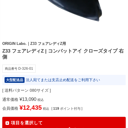
ORIGIN Labo.｜Z33 フェアレディZ用
Z33 フェアレディZ | コンバットアイ クローズタイプ 右
側
D-326-01
商品番号
法人宛てまたは支店止め配送をご利用下さい
大型配送品
送料パターン
080サイズ
¥
13,090
通常価格
税込
¥
12,435
会員価格
[
119
ポイント付与 ]
税込
項目を選択して