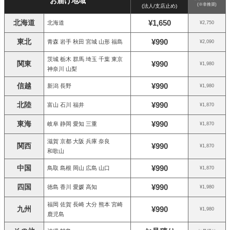
お届け地域
(※非推奨)
(法人/支店止め)
北海道
¥1,650
北海道
¥2,750
東北
¥990
青森 岩手 秋田 宮城 山形 福島
¥2,090
茨城 栃木 群馬 埼玉 千葉 東京
関東
¥990
¥1,980
神奈川 山梨
信越
¥990
新潟 長野
¥1,980
北陸
¥990
富山 石川 福井
¥1,870
東海
¥990
岐阜 静岡 愛知 三重
¥1,870
滋賀 京都 大阪 兵庫 奈良
関西
¥990
¥1,870
和歌山
中国
¥990
鳥取 島根 岡山 広島 山口
¥1,870
四国
¥990
徳島 香川 愛媛 高知
¥1,980
福岡 佐賀 長崎 大分 熊本 宮崎
九州
¥990
¥1,980
鹿児島