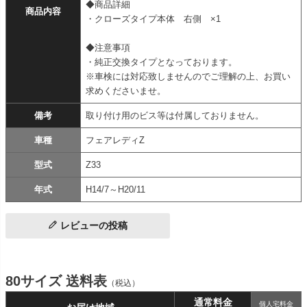
◆商品詳細
商品内容
・クローズタイプ本体 右側 ×1
◆注意事項
・純正交換タイプとなっております。
※車検には対応致しませんのでご理解の上、お買い
求めくださいませ。
備考
取り付け用のビス等は付属しておりません。
車種
フェアレディZ
型式
Z33
年式
H14/7～H20/11
レビューの投稿
80サイズ 送料表
（税込）
通常料金
個人宅料金