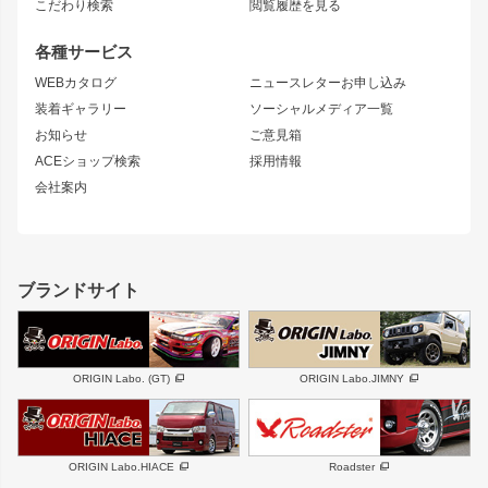
S15 シルビア
ワンビア
こだわり検索
閲覧履歴を見る
GTウイング
レンズ
S14 シルビア 前期
フェアレディZ
リアウイング
排気系
各種サービス
S14 シルビア 後期
スカイライン
ルーフウイング
S13 シルビア
ローレル
WEBカタログ
ニュースレターお申し込み
180SX
セフィーロ
装着ギャラリー
ソーシャルメディア一覧
ジムニーパーツ
シルエイティ
キャラバン
お知らせ
ご意見箱
ホイール
ACEショップ検索
採用情報
MUD-S7
まつど家 鉄漢
スズキ
マツダ
会社案内
MUD-SR7
まつど家 鉄心
ジムニー
RX-7
MUD-ZEUS
まつど家 鉄八
レクサス
フロントグリル
バンパー
GS350
ボンネット
IS250・IS350
リアウイング
ブランドサイト
SC
フェンダー
リアゲート
サイドパーツ
メンテナンスパーツ
スバル
三菱
BRZ
デリカ D:5
ORIGIN Labo. (GT)
ORIGIN Labo.JIMNY
ハイエースパーツ
ホイール
軽自動車
汎用
DAYTONA-RS
DAYTONA-RS NEO
ORIGIN Labo.HIACE
Roadster
エアロシリーズ