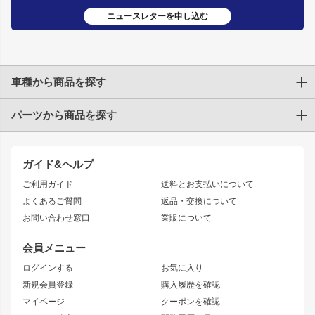
ニュースレターを申し込む
車種から商品を探す
パーツから商品を探す
トヨタ
TOYOTA86
200系ハイエース
ドリフトパーツ
JZX100 CHASER
クラウン
ガイド&ヘルプ
JZX90 CHASER
エアロシリーズ
クラウンマジェスタ
ご利用ガイド
送料とお支払いについて
JZX110 MARK II
ドリフトライン
アリスト
レーシングライン
よくあるご質問
返品・交換について
JZX100 MARK II
風神
ソアラ
アタックライン
お問い合わせ窓口
業販について
JZX90 MARK II
雷神
アルテッツァ
ストリームライン
レビン
龍神
プロボックス
スタイリッシュライン
会員メニュー
トレノ
RAV4
フロントフェンダー
ボンネット
ログインする
お気に入り
マークX
リアフェンダー
カナード
新規会員登録
購入履歴を確認
ブラッシュフェンダー
外装・補修パーツ
ニッサン
マイページ
クーポンを確認
コンバットアイ
アーム(足回り)