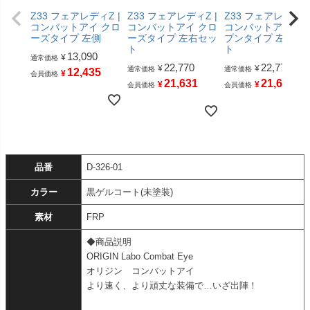
Z33 フェアレディZ |
Z33 フェアレディZ |
Z33 フェアレディZ 
コンバットアイ クロ
コンバットアイ クロ
コンバットアイ オ
ーズタイプ 左側
ーズタイプ 左右セッ
プンタイプ 左右セ
ト
ト
13,090
¥
通常価格
22,770
22,770
¥
¥
通常価格
通常価格
12,435
¥
会員価格
21,631
21,631
¥
¥
会員価格
会員価格
品番
D-326-01
カラー
黒ゲルコート(未塗装)
素材
FRP
◆商品説明
ORIGIN Labo Combat Eye
オリジン コンバットアイ
より速く、より頑丈な装備で…いざ出陣！