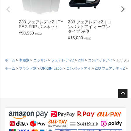
Z33 フェアレディZ | TY
Z33 フェアレディZ | コ
Z33 
PE.2 FRP ボンネット
ンバットアイ オープン
ーフウ
タイプ 左側
製
¥
90,530
（税込）
¥
13,090
¥
39,71
（税込）
ホーム
車種別
ニッサン
フェアレディZ
Z33
コンバットアイ
Z33 フ
ホーム
ブランド別
ORIGIN Labo.
コンバットアイ
Z33 フェアレディZ
ペー
ジト
ップ
へ