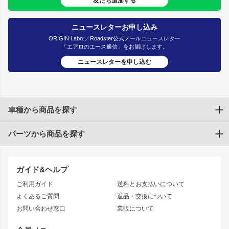
友だち追加する
ニュースレターお申し込み
ORIGIN Labo.／Roadster公式メールニュースレター
「エアロのエース通信」をお届けします。
ニュースレターを申し込む
車種から商品を探す
パーツから商品を探す
トヨタ
TOYOTA86
200系ハイエース
ドリフトパーツ
JZX100 CHASER
クラウン
ガイド&ヘルプ
JZX90 CHASER
エアロシリーズ
クラウンマジェスタ
ご利用ガイド
送料とお支払いについて
JZX110 MARK II
ドリフトライン
アリスト
レーシングライン
よくあるご質問
返品・交換について
JZX100 MARK II
風神
ソアラ
アタックライン
お問い合わせ窓口
業販について
JZX90 MARK II
雷神
アルテッツァ
ストリームライン
レビン
龍神
プロボックス
スタイリッシュライン