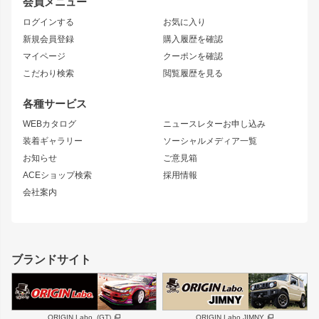
会員メニュー
トレノ
RAV4
フロントフェンダー
ボンネット
ログインする
お気に入り
マークX
リアフェンダー
カナード
新規会員登録
購入履歴を確認
ブラッシュフェンダー
外装・補修パーツ
ニッサン
マイページ
クーポンを確認
コンバットアイ
アーム(足回り)
S15 シルビア
ワンビア
こだわり検索
閲覧履歴を見る
GTウイング
レンズ
S14 シルビア 前期
フェアレディZ
リアウイング
排気系
各種サービス
S14 シルビア 後期
スカイライン
ルーフウイング
S13 シルビア
ローレル
WEBカタログ
ニュースレターお申し込み
180SX
セフィーロ
装着ギャラリー
ソーシャルメディア一覧
ジムニーパーツ
シルエイティ
キャラバン
お知らせ
ご意見箱
ホイール
ACEショップ検索
採用情報
MUD-S7
まつど家 鉄漢
スズキ
マツダ
会社案内
MUD-SR7
まつど家 鉄心
ジムニー
RX-7
MUD-ZEUS
まつど家 鉄八
レクサス
フロントグリル
バンパー
GS350
ボンネット
IS250・IS350
リアウイング
ブランドサイト
SC
フェンダー
リアゲート
サイドパーツ
メンテナンスパーツ
スバル
三菱
BRZ
デリカ D:5
ORIGIN Labo. (GT)
ORIGIN Labo.JIMNY