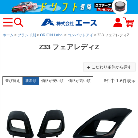
ホーム
ブランド別
ORIGIN Labo.
コンバットアイ
Z33 フェアレディZ
Z33 フェアレディZ
こだわり条件から探す
6
件中
1
-
6
件表示
並び替え
新着順
価格が安い順
価格が高い順