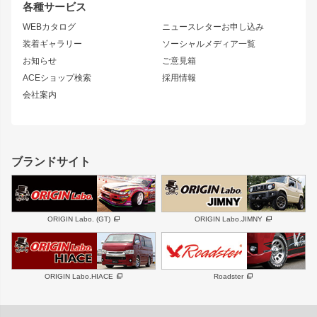
リアウイング
排気系
各種サービス
S14 シルビア 後期
スカイライン
ルーフウイング
S13 シルビア
ローレル
WEBカタログ
ニュースレターお申し込み
180SX
セフィーロ
装着ギャラリー
ソーシャルメディア一覧
ジムニーパーツ
シルエイティ
キャラバン
お知らせ
ご意見箱
ホイール
ACEショップ検索
採用情報
MUD-S7
まつど家 鉄漢
スズキ
マツダ
会社案内
MUD-SR7
まつど家 鉄心
ジムニー
RX-7
MUD-ZEUS
まつど家 鉄八
レクサス
フロントグリル
バンパー
GS350
ボンネット
IS250・IS350
リアウイング
ブランドサイト
SC
フェンダー
リアゲート
サイドパーツ
メンテナンスパーツ
スバル
三菱
BRZ
デリカ D:5
ORIGIN Labo. (GT)
ORIGIN Labo.JIMNY
ハイエースパーツ
ホイール
軽自動車
汎用
DAYTONA-RS
DAYTONA-RS NEO
ORIGIN Labo.HIACE
Roadster
エアロシリーズ
LUX MODEL SP
GROUND MODEL
LUX MODEL
PHANTOM LIP