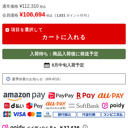
¥
112,310
通常価格
税込
¥
106,694
会員価格
[
1,021
ポイント付与 ]
税込
項目を選択して
カートに入れる
入荷待ち：商品入荷後に発送予定
8月中旬入荷予定
夏季休業のお知らせ（8/9-8/16）
￥37,436
ペイディなら月々