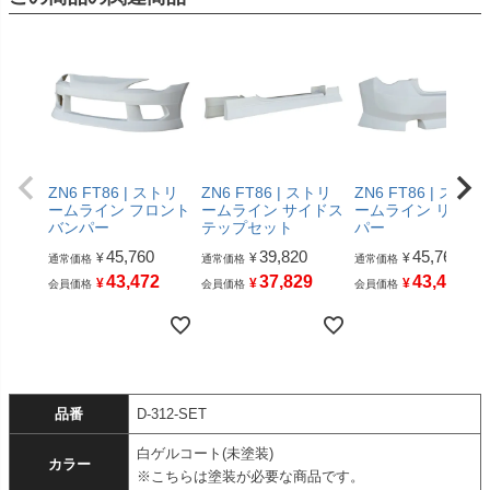
ZN6 FT86 | ストリ
ZN6 FT86 | ストリ
ZN6 FT86 | ストリ
ームライン フロント
ームライン サイドス
ームライン リアバ
バンパー
テップセット
パー
45,760
39,820
45,760
¥
¥
¥
通常価格
通常価格
通常価格
43,472
37,829
43,472
¥
¥
¥
会員価格
会員価格
会員価格
品番
D-312-SET
白ゲルコート(未塗装)
カラー
※こちらは塗装が必要な商品です。