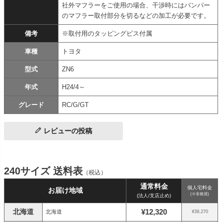
社外マフラーをご使用の場合、干渉時にはバンパー
のマフラー取付部分を切るなどの加工が必要です。
備考
※取付用のタッピングビス付属
車種
トヨタ
型式
ZN6
年式
H24/4～
グレード
RC/G/GT
レビューの投稿
240サイズ 送料表
（税込）
通常料金
個人宅料金
お届け地域
(※非推奨)
(法人/支店止め)
北海道
¥12,320
北海道
¥39,270