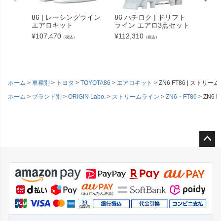
86 | レーシングライン
86 ハチロク | ドリフト
ZN6 F
エアロキット
ライン エアロ3点セット
ライン
ー
¥
107,470
¥
112,310
（税込）
（税込）
¥
45,76
ホーム
車種別
トヨタ
TOYOTA86
エアロキット
ZN6 FT86 | ストリ
ホーム
ブランド別
ORIGIN Labo.
ストリームライン
ZN6・FT86
ZN6 
ペー
ジト
ップ
へ