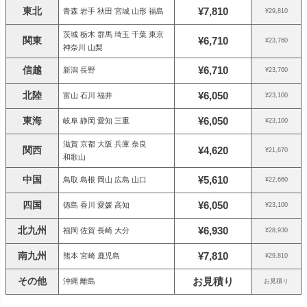
東北
¥7,810
青森 岩手 秋田 宮城 山形 福島
¥29,810
茨城 栃木 群馬 埼玉 千葉 東京
関東
¥6,710
¥23,760
神奈川 山梨
信越
¥6,710
新潟 長野
¥23,760
北陸
¥6,050
富山 石川 福井
¥23,100
東海
¥6,050
岐阜 静岡 愛知 三重
¥23,100
滋賀 京都 大阪 兵庫 奈良
関西
¥4,620
¥21,670
和歌山
中国
¥5,610
鳥取 島根 岡山 広島 山口
¥22,660
四国
¥6,050
徳島 香川 愛媛 高知
¥23,100
北九州
¥6,930
福岡 佐賀 長崎 大分
¥28,930
南九州
¥7,810
熊本 宮崎 鹿児島
¥29,810
その他
お見積り
沖縄 離島
お見積り