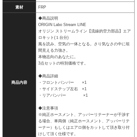
素材
FRP
◆商品説明
ORIGIN Labo Stream LINE
オリジン ストリームライン【流線的空力部品】エア
ロキット(１台分)
風を読み、空気の一体となる。さり気なさの中に垣
間見える力強さ。
本物志向のあなたに。
3点セットの特別価格です。
◆商品詳細
商品内容
・フロントバンパー ×1
・サイドステップ左右 ×1
・リアバンパー ×1
◆注意事項
※純正ホースメント、アッパーリテーナーが干渉す
る場合、車両側（純正ホースメント、アッパーリテ
ーナー）もしくはエアロ側をカットして頂き取り付
けして頂く仕様です。