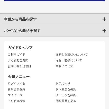
車種から商品を探す
パーツから商品を探す
トヨタ
TOYOTA86
200系ハイエース
ドリフトパーツ
JZX100 CHASER
クラウン
ガイド&ヘルプ
JZX90 CHASER
エアロシリーズ
クラウンマジェスタ
ご利用ガイド
送料とお支払いについて
JZX110 MARK II
ドリフトライン
アリスト
レーシングライン
よくあるご質問
返品・交換について
JZX100 MARK II
風神
ソアラ
アタックライン
お問い合わせ窓口
業販について
JZX90 MARK II
雷神
アルテッツァ
ストリームライン
レビン
龍神
プロボックス
スタイリッシュライン
会員メニュー
トレノ
RAV4
フロントフェンダー
ボンネット
ログインする
お気に入り
マークX
リアフェンダー
カナード
新規会員登録
購入履歴を確認
ブラッシュフェンダー
外装・補修パーツ
ニッサン
マイページ
クーポンを確認
コンバットアイ
アーム(足回り)
S15 シルビア
ワンビア
こだわり検索
閲覧履歴を見る
GTウイング
レンズ
S14 シルビア 前期
フェアレディZ