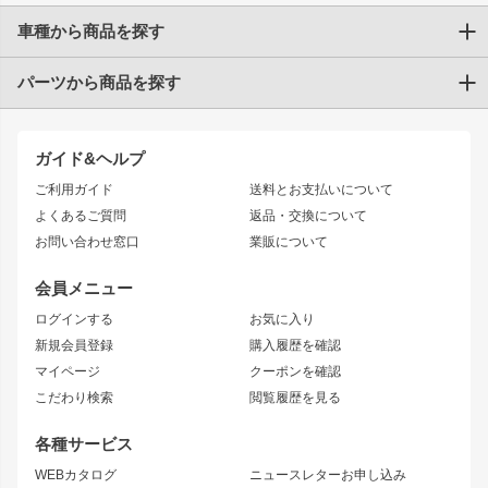
車種から商品を探す
パーツから商品を探す
トヨタ
TOYOTA86
200系ハイエース
ドリフトパーツ
JZX100 CHASER
クラウン
ガイド&ヘルプ
JZX90 CHASER
エアロシリーズ
クラウンマジェスタ
ご利用ガイド
送料とお支払いについて
JZX110 MARK II
ドリフトライン
アリスト
レーシングライン
よくあるご質問
返品・交換について
JZX100 MARK II
風神
ソアラ
アタックライン
お問い合わせ窓口
業販について
JZX90 MARK II
雷神
アルテッツァ
ストリームライン
レビン
龍神
プロボックス
スタイリッシュライン
会員メニュー
トレノ
RAV4
フロントフェンダー
ボンネット
ログインする
お気に入り
マークX
リアフェンダー
カナード
新規会員登録
購入履歴を確認
ブラッシュフェンダー
外装・補修パーツ
ニッサン
マイページ
クーポンを確認
コンバットアイ
アーム(足回り)
S15 シルビア
ワンビア
こだわり検索
閲覧履歴を見る
GTウイング
レンズ
S14 シルビア 前期
フェアレディZ
リアウイング
排気系
各種サービス
S14 シルビア 後期
スカイライン
ルーフウイング
S13 シルビア
ローレル
WEBカタログ
ニュースレターお申し込み