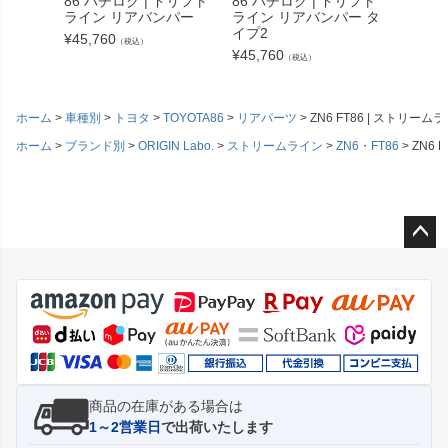
86 ハチロク | ドリフト
86 ハチロク | ドリフト
S13 
ライン リアバンパー
ライン リアバンパー タ
ンパー
イプ2
イプ
¥
45,760
（税込）
¥
45,760
¥
33,66
（税込）
ホーム
車種別
トヨタ
TOYOTA86
リアパーツ
ZN6 FT86 | ストリー
ホーム
ブランド別
ORIGIN Labo.
ストリームライン
ZN6・FT86
ZN6 
ペー
ジト
ップ
へ
商品の在庫がある場合は
1～2営業日
で出荷いたします