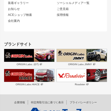
180SX
セフィーロ
装着ギャラリー
ソーシャルメディア一覧
ジムニーパーツ
シルエイティ
キャラバン
お知らせ
ご意見箱
ホイール
ACEショップ検索
採用情報
MUD-S7
まつど家 鉄漢
スズキ
マツダ
会社案内
MUD-SR7
まつど家 鉄心
ジムニー
RX-7
MUD-ZEUS
まつど家 鉄八
レクサス
フロントグリル
バンパー
GS350
ボンネット
IS250・IS350
リアウイング
ブランドサイト
SC
フェンダー
リアゲート
サイドパーツ
メンテナンスパーツ
スバル
三菱
BRZ
デリカ D:5
ORIGIN Labo. (GT)
ORIGIN Labo.JIMNY
ハイエースパーツ
ホイール
軽自動車
汎用
DAYTONA-RS
DAYTONA-RS NEO
ORIGIN Labo.HIACE
Roadster
エアロシリーズ
LUX MODEL SP
GROUND MODEL
LUX MODEL
PHANTOM LIP
企業情報
特定商取引法に基づく表示
プライバシーポリシー
RUGGER MODEL
DTM:exclusive