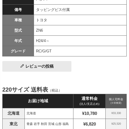
備考
タッピングビス付属
車種
トヨタ
型式
ZN6
年式
H24/4～
グレード
RC/G/GT
レビューの投稿
220サイズ 送料表
（税込）
通常料金
個人宅料金
お届け地域
(※非推奨)
(法人/支店止め)
北海道
¥10,780
北海道
¥33,330
東北
¥6,820
青森 岩手 秋田 宮城 山形 福島
¥25,520