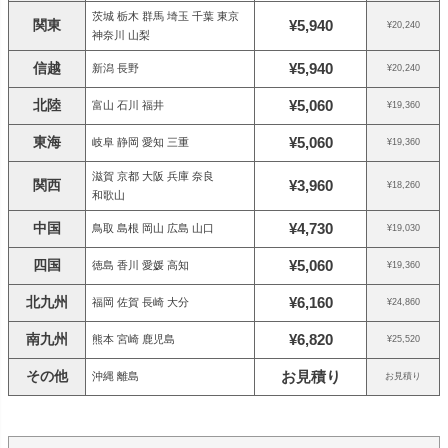
茨城 栃木 群馬 埼玉 千葉 東京
関東
¥5,940
¥20,240
神奈川 山梨
信越
¥5,940
新潟 長野
¥20,240
北陸
¥5,060
富山 石川 福井
¥19,360
東海
¥5,060
岐阜 静岡 愛知 三重
¥19,360
滋賀 京都 大阪 兵庫 奈良
関西
¥3,960
¥18,260
和歌山
中国
¥4,730
鳥取 島根 岡山 広島 山口
¥19,030
四国
¥5,060
徳島 香川 愛媛 高知
¥19,360
北九州
¥6,160
福岡 佐賀 長崎 大分
¥24,860
南九州
¥6,820
熊本 宮崎 鹿児島
¥25,520
その他
お見積り
沖縄 離島
お見積り