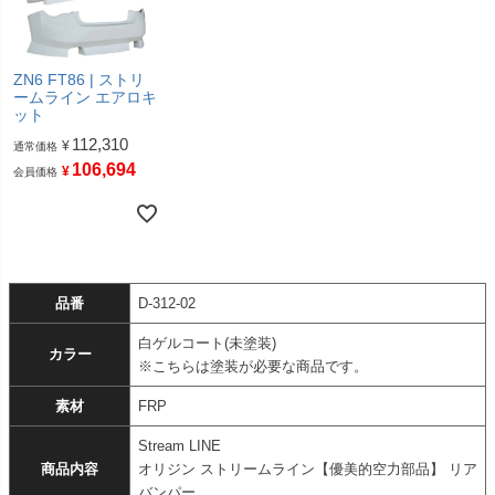
ZN6 FT86 | ストリ
ームライン エアロキ
ット
112,310
¥
通常価格
106,694
¥
会員価格
品番
D-312-02
白ゲルコート(未塗装)
カラー
※こちらは塗装が必要な商品です。
素材
FRP
Stream LINE
商品内容
オリジン ストリームライン【優美的空力部品】 リア
バンパー