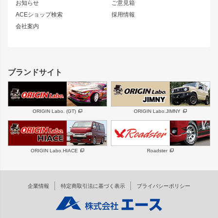
シルエイティ
キャラバン
お知らせ
ご意見箱
ホイール
ACEショップ検索
採用情報
MUD-S7
まつど家 鉄漢
スズキ
マツダ
会社案内
MUD-SR7
まつど家 鉄心
ジムニー
RX-7
MUD-ZEUS
まつど家 鉄八
レクサス
フロントグリル
バンパー
GS350
ボンネット
IS250・IS350
リアウイング
ブランドサイト
SC
フェンダー
リアゲート
サイドパーツ
メンテナンスパーツ
スバル
三菱
BRZ
デリカ D:5
ORIGIN Labo. (GT)
ORIGIN Labo.JIMNY
ハイエースパーツ
ホイール
軽自動車
汎用
DAYTONA-RS
DAYTONA-RS NEO
ORIGIN Labo.HIACE
Roadster
エアロシリーズ
LUX MODEL SP
GROUND MODEL
LUX MODEL
PHANTOM LIP
企業情報
特定商取引法に基づく表示
プライバシーポリシー
RUGGER MODEL
DTM:exclusive
オーバーフェンダー
ワイパーガード
リアウイング
内装パーツ