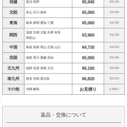
信越
¥5,940
新潟 長野
¥20,240
北陸
¥5,060
富山 石川 福井
¥19,360
東海
¥5,060
岐阜 静岡 愛知 三重
¥19,360
滋賀 京都 大阪 兵庫 奈良
関西
¥3,960
¥18,260
和歌山
中国
¥4,730
鳥取 島根 岡山 広島 山口
¥19,030
四国
¥5,060
徳島 香川 愛媛 高知
¥19,360
北九州
¥6,160
福岡 佐賀 長崎 大分
¥24,860
南九州
¥6,820
熊本 宮崎 鹿児島
¥25,520
その他
お見積り
沖縄 離島
お見積り
返品・交換について