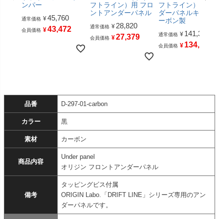
ンパー
フトライン）用 フロ
フトライン）用 ア
ントアンダーパネル
ダーパネルキット 
45,760
¥
通常価格
ーボン製
28,820
¥
通常価格
43,472
¥
会員価格
141,350
¥
通常価格
27,379
¥
会員価格
134,282
¥
会員価格
品番
D-297-01-carbon
カラー
黒
素材
カーボン
Under panel
商品内容
オリジン フロントアンダーパネル
タッピングビス付属
備考
ORIGIN Labo.「DRIFT LINE」シリーズ専用のアン
ダーパネルです。