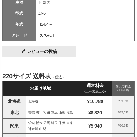
車種
トヨタ
型式
ZN6
年式
H24/4～
グレード
RC/G/GT
レビューの投稿
220サイズ 送料表
（税込）
通常料金
個人宅料金
お届け地域
(※非推奨)
(法人/支店止め)
北海道
¥10,780
北海道
¥33,330
東北
¥6,820
青森 岩手 秋田 宮城 山形 福島
¥25,520
茨城 栃木 群馬 埼玉 千葉 東京
関東
¥5,940
¥20,240
神奈川 山梨