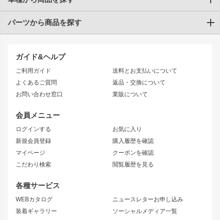
パーツから商品を探す
トヨタ
TOYOTA86
200系ハイエース
ドリフトパーツ
JZX100 CHASER
クラウン
ガイド&ヘルプ
JZX90 CHASER
エアロシリーズ
クラウンマジェスタ
ご利用ガイド
送料とお支払いについて
JZX110 MARK II
ドリフトライン
アリスト
レーシングライン
よくあるご質問
返品・交換について
JZX100 MARK II
風神
ソアラ
アタックライン
お問い合わせ窓口
業販について
JZX90 MARK II
雷神
アルテッツァ
ストリームライン
レビン
龍神
プロボックス
スタイリッシュライン
会員メニュー
トレノ
RAV4
フロントフェンダー
ボンネット
ログインする
お気に入り
マークX
リアフェンダー
カナード
新規会員登録
購入履歴を確認
ブラッシュフェンダー
外装・補修パーツ
ニッサン
マイページ
クーポンを確認
コンバットアイ
アーム(足回り)
S15 シルビア
ワンビア
こだわり検索
閲覧履歴を見る
GTウイング
レンズ
S14 シルビア 前期
フェアレディZ
リアウイング
排気系
各種サービス
S14 シルビア 後期
スカイライン
ルーフウイング
S13 シルビア
ローレル
WEBカタログ
ニュースレターお申し込み
180SX
セフィーロ
装着ギャラリー
ソーシャルメディア一覧
ジムニーパーツ