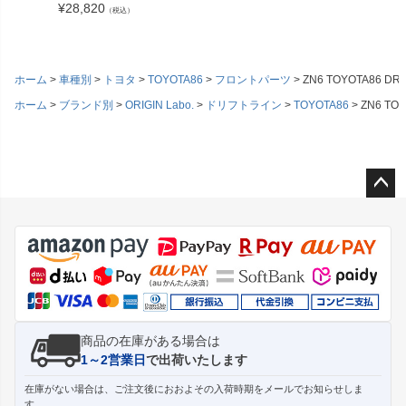
¥
28,820
（税込）
ホーム
車種別
トヨタ
TOYOTA86
フロントパーツ
ZN6 TOYOTA86
ホーム
ブランド別
ORIGIN Labo.
ドリフトライン
TOYOTA86
ZN6 T
ペー
ジト
ップ
へ
商品の在庫がある場合は
1～2営業日
で出荷いたします
在庫がない場合は、ご注文後におおよその入荷時期をメールでお知らせしま
す。