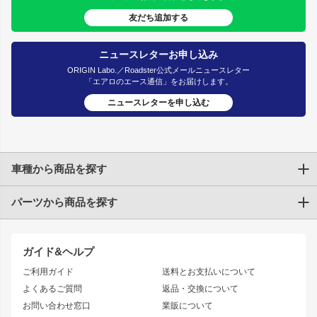
友だち追加する
ニュースレターお申し込み
ORIGIN Labo.／Roadster公式メールニュースレター
「エアロのエース通信」をお届けします。
ニュースレターを申し込む
車種から商品を探す
パーツから商品を探す
トヨタ
TOYOTA86
200系ハイエース
ドリフトパーツ
JZX100 CHASER
クラウン
ガイド&ヘルプ
JZX90 CHASER
エアロシリーズ
クラウンマジェスタ
ご利用ガイド
送料とお支払いについて
JZX110 MARK II
ドリフトライン
アリスト
レーシングライン
よくあるご質問
返品・交換について
JZX100 MARK II
風神
ソアラ
アタックライン
お問い合わせ窓口
業販について
JZX90 MARK II
雷神
アルテッツァ
ストリームライン