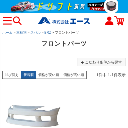
ホーム
車種別
スバル
BRZ
フロントパーツ
フロントパーツ
こだわり条件から探す
1
件中
1
-
1
件表示
並び替え
新着順
価格が安い順
価格が高い順