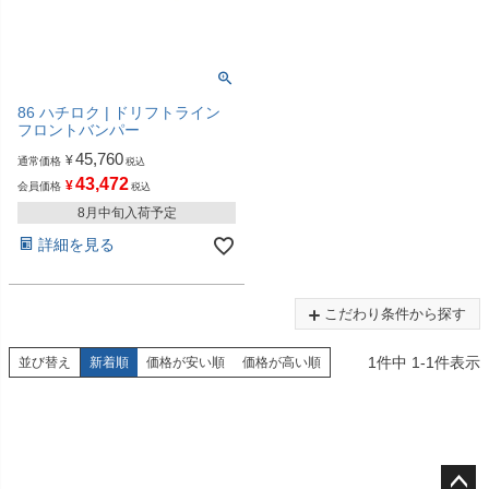
86 ハチロク | ドリフトライン
フロントバンパー
45,760
¥
通常価格
税込
43,472
¥
会員価格
税込
8月中旬入荷予定
詳細を見る
こだわり条件から探す
1
件中
1
-
1
件表示
並び替え
新着順
価格が安い順
価格が高い順