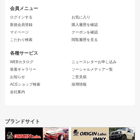
レビン
龍神
プロボックス
スタイリッシュライン
会員メニュー
トレノ
RAV4
フロントフェンダー
ボンネット
ログインする
お気に入り
マークX
リアフェンダー
カナード
新規会員登録
購入履歴を確認
ブラッシュフェンダー
外装・補修パーツ
ニッサン
マイページ
クーポンを確認
コンバットアイ
アーム(足回り)
S15 シルビア
ワンビア
こだわり検索
閲覧履歴を見る
GTウイング
レンズ
S14 シルビア 前期
フェアレディZ
リアウイング
排気系
各種サービス
S14 シルビア 後期
スカイライン
ルーフウイング
S13 シルビア
ローレル
WEBカタログ
ニュースレターお申し込み
180SX
セフィーロ
装着ギャラリー
ソーシャルメディア一覧
ジムニーパーツ
シルエイティ
キャラバン
お知らせ
ご意見箱
ホイール
ACEショップ検索
採用情報
MUD-S7
まつど家 鉄漢
スズキ
マツダ
会社案内
MUD-SR7
まつど家 鉄心
ジムニー
RX-7
MUD-ZEUS
まつど家 鉄八
レクサス
フロントグリル
バンパー
GS350
ボンネット
IS250・IS350
リアウイング
ブランドサイト
SC
フェンダー
リアゲート
サイドパーツ
メンテナンスパーツ
スバル
三菱