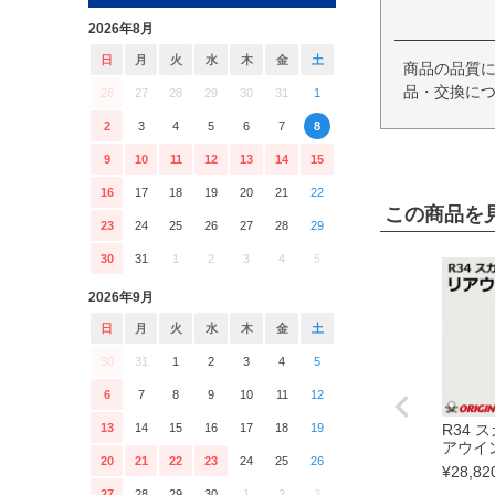
2026年8月
日
月
火
水
木
金
土
商品の品質
品・交換につ
26
27
28
29
30
31
1
2
3
4
5
6
7
8
9
10
11
12
13
14
15
16
17
18
19
20
21
22
この商品を
23
24
25
26
27
28
29
30
31
1
2
3
4
5
2026年9月
日
月
火
水
木
金
土
30
31
1
2
3
4
5
6
7
8
9
10
11
12
13
14
15
16
17
18
19
R34 
アウイ
20
21
22
23
24
25
26
¥
28,82
27
28
29
30
1
2
3