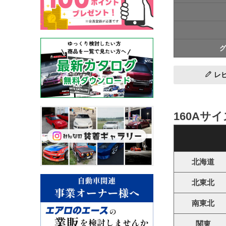
グ
レ
160Aサ
北海道
北東北
南東北
関東