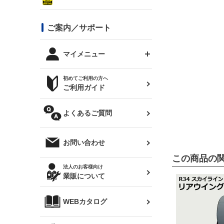
シルビア S13
スタイリッシュライン
ボンネット
JZX100 チェイサー
マツダ
ジムニー
ジムニー専用
バンパー
コンバットアイ用ライト
ステッカー
ご案内／サポート
まつど家 鉄八
DTM:exclusive
シルビア S14 前期
スバル
JZX90 チェイサー
RX-7
カナード
BRZ
レクサス
リアウイング
オプションタイヤ
トップス(半袖)
マイメニュー
JZX100 マークⅡ
シルビア S14 後期
三菱
外装・補修パーツ
ログインする
サマータイヤ
初めてご利用の方へ
リアゲート
ホイールナット
トップス(長袖)
JZX110 マークⅡ
デリカ D:5
軽自動車
ジムニー用タイヤ
ご利用ガイド
シルビア S15
新規会員登録
オリジンアーム(足回り)
JZX90 マークⅡ
汎用
サマータイヤ
メンテナンスパーツ
パーカー
よくあるご質問
お気に入りリスト
ハイエース・バン用タイ
180SX
ヤ
ハイエース
レンズ
注文履歴
オーバーオール(つなぎ)
お問い合わせ
シルエイティ
レビン
クーポンを見る
この商品の
マフラー
トレノ
閲覧履歴
法人のお客様向け
タオル
業販について
ワンビア
マークX
ニュースレターお申し込み
帽子
WEBカタログ
クラウン
Z33 フェアレディZ
クラウンマジェスタ