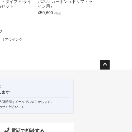
トタイプ ※ライ
パネル カーボン（ドリフトラ
右セット
イン用）
¥
50,600
）
（税込）
ング
 | リアウイング
ペー
ジト
ップ
は
へ
します
入荷時期をメールでお知らせします。
わせください。）
電話で相談する