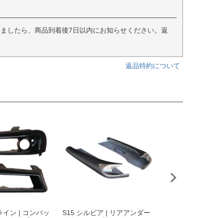
ましたら、商品到着後7日以内にお知らせください。返
返品特約について
FD3S RX-7 |
¥
20,350
（税込）
ライン | コンバッ
S15 シルビア | リアアンダー