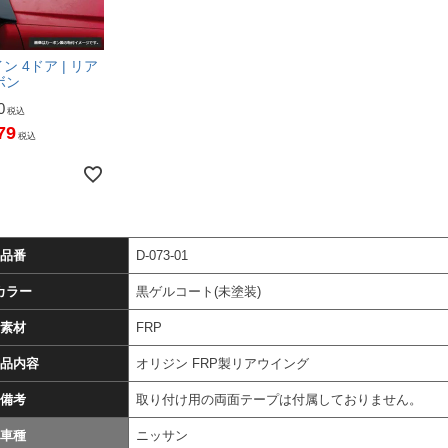
ン 4ドア | リア
ボン
0
税込
79
税込
品番
D-073-01
カラー
黒ゲルコート(未塗装)
素材
FRP
品内容
オリジン FRP製リアウイング
備考
取り付け用の両面テープは付属しておりません。
車種
ニッサン