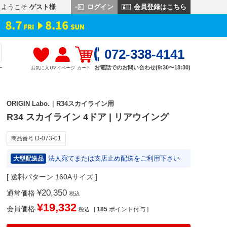
ログイン
会員登録はこちら
ようこそ
ゲスト様
072-338-4141
お電話でのお問い合わせ(9:30〜18:30)
お気に入り
マイページ
カート
す
ORIGIN Labo.｜R34スカイライン用
R34 スカイライン 4ドア | リアウイング
D-073-01
商品番号
法人宛てまたは支店止め配送をご利用下さい
大型配送品
送料パターン
160Aサイズ
¥
20,350
通常価格
税込
¥
19,332
会員価格
[
185
ポイント付与 ]
税込