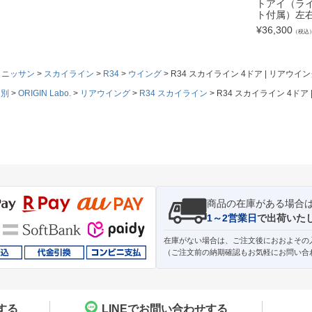
トアイ（ライ
ト付属）左
¥
36,300
（税込
ニッサン
スカイライン
R34
ウイング
R34 スカイライン 4ドア | リアウイ
ド別
ORIGIN Labo.
リアウイング
R34 スカイライン
R34 スカイライン 4ドア
商品の在庫がある場合
1～2営業日
で出荷いた
在庫がない場合は、ご注文後におおよその
（ご注文前の納期確認もお気軽にお問い合
する
LINEでお問い合わせする