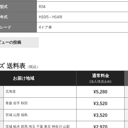
型式
R34
年式
H10/5～H14/8
レード
4ドア車
ビューの投稿
イズ 送料表
（税込）
通常料金
お届け地域
(法人/支店止め)
¥5,280
北海道
¥3,520
青森 岩手 秋田
¥3,520
宮城 山形 福島
¥2,970
茨城 栃木 群馬 埼玉 千葉 東京 神奈川 山梨