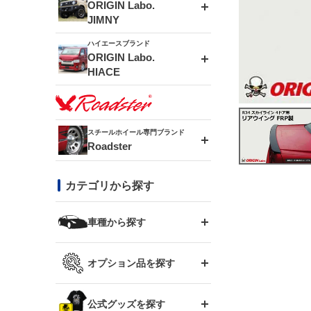
エアロシリーズ
ORIGIN Labo.
JIMNY
ドリフトライン
フロントフェンダー
ハイエースブランド
アルミホイール
ORIGIN Labo.
MUD-ZEUS
HIACE
風神(180SX)
リアフェンダー
アルミホイール
MUD-SR7
エアロシリーズ
雷神(S15)
ブラッシュフェンダー
アルミホイール
スチールホイール専門ブランド
MUD-S7
Roadster
LUX MODEL SP
オーバーフェンダー
龍神(チェイサー)
コンバットアイ
フロントグリル
DAYTONA-RS
カテゴリから探す
LUX MODEL
リアウイング
レーシングライン
GTウイング
ハイエース専用
ボンネット
車種から探す
DAYTONA-RS NEO
RUGGER MODEL
スムージングバンパー
アタックライン
リアウイング
トヨタ
ジムニー専用
フェンダー
オプション品を探す
まつど家 鉄漢
GROUND MODEL
ワイパーガード
ニッサン
ストリームライン
ルーフウイング
TOYOTA 86
ジムニー専用
サイドパーツ
GTウイング用ラダー
公式グッズを探す
スズキ
まつど家 鉄心
PHANTOM LIP
内装パーツ