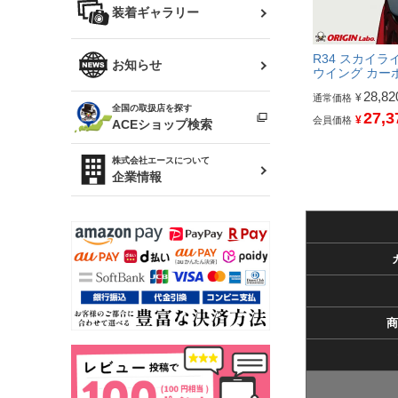
バッグ
装着ギャラリー
Z32 フェアレディZ
アリスト
R34 スカイライン
R34 スカイライ
ソアラ
ファッション小物
お知らせ
ウイング カー
アルテッツァ
28,82
スカイライン
¥
通常価格
全国の取扱店を探す
（ER34/R33/ECR33/R32）
27,3
雑貨・ステーショナリー
¥
会員価格
プロボックス
ACEショップ検索
RAV4
キャラバン
株式会社エースについて
ベビー用品
企業情報
ローレル
のぼり
セフィーロ
商