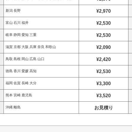
¥2,970
新潟 長野
¥2,530
富山 石川 福井
¥2,530
岐阜 静岡 愛知 三重
¥2,090
滋賀 京都 大阪 兵庫 奈良 和歌山
¥2,420
鳥取 島根 岡山 広島 山口
¥2,530
徳島 香川 愛媛 高知
¥3,300
福岡 佐賀 長崎 大分
¥3,520
熊本 宮崎 鹿児島
お見積り
沖縄 離島