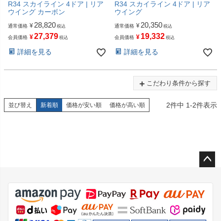
R34 スカイライン 4ドア | リア
R34 スカイライン 4ドア | リア
ウイング カーボン
ウイング
28,820
20,350
¥
¥
通常価格
通常価格
税込
税込
27,379
19,332
¥
¥
会員価格
会員価格
税込
税込
詳細を見る
詳細を見る
こだわり条件から探す
2
件中
1
-
2
件表示
並び替え
新着順
価格が安い順
価格が高い順
ペー
ジト
ップ
へ