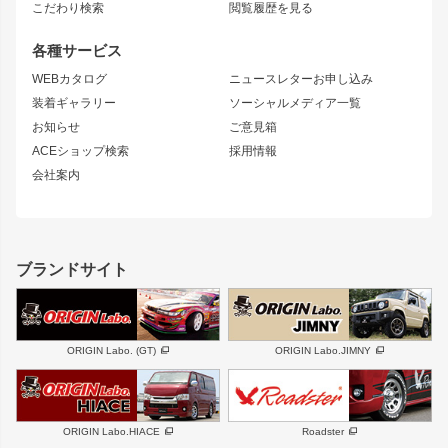
S15 シルビア
ワンビア
こだわり検索
閲覧履歴を見る
GTウイング
レンズ
S14 シルビア 前期
フェアレディZ
リアウイング
排気系
各種サービス
S14 シルビア 後期
スカイライン
ルーフウイング
S13 シルビア
ローレル
WEBカタログ
ニュースレターお申し込み
180SX
セフィーロ
装着ギャラリー
ソーシャルメディア一覧
ジムニーパーツ
シルエイティ
キャラバン
お知らせ
ご意見箱
ホイール
ACEショップ検索
採用情報
MUD-S7
まつど家 鉄漢
スズキ
マツダ
会社案内
MUD-SR7
まつど家 鉄心
ジムニー
RX-7
MUD-ZEUS
まつど家 鉄八
レクサス
フロントグリル
バンパー
GS350
ボンネット
IS250・IS350
リアウイング
ブランドサイト
SC
フェンダー
リアゲート
サイドパーツ
メンテナンスパーツ
スバル
三菱
BRZ
デリカ D:5
ORIGIN Labo. (GT)
ORIGIN Labo.JIMNY
ハイエースパーツ
ホイール
軽自動車
汎用
DAYTONA-RS
DAYTONA-RS NEO
ORIGIN Labo.HIACE
Roadster
エアロシリーズ