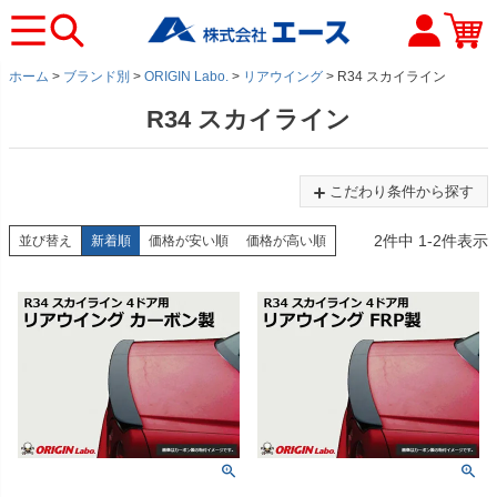
ホーム
ブランド別
ORIGIN Labo.
リアウイング
R34 スカイライン
R34 スカイライン
こだわり条件から探す
2
件中
1
-
2
件表示
並び替え
新着順
価格が安い順
価格が高い順