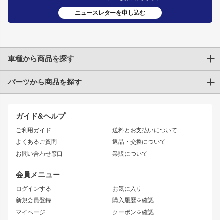
ニュースレターを申し込む
車種から商品を探す
パーツから商品を探す
トヨタ
TOYOTA86
200系ハイエース
ドリフトパーツ
JZX100 CHASER
クラウン
ガイド&ヘルプ
JZX90 CHASER
エアロシリーズ
クラウンマジェスタ
ご利用ガイド
送料とお支払いについて
JZX110 MARK II
ドリフトライン
アリスト
レーシングライン
よくあるご質問
返品・交換について
JZX100 MARK II
風神
ソアラ
アタックライン
お問い合わせ窓口
業販について
JZX90 MARK II
雷神
アルテッツァ
ストリームライン
レビン
龍神
プロボックス
スタイリッシュライン
会員メニュー
トレノ
RAV4
フロントフェンダー
ボンネット
ログインする
お気に入り
マークX
リアフェンダー
カナード
新規会員登録
購入履歴を確認
ブラッシュフェンダー
外装・補修パーツ
ニッサン
マイページ
クーポンを確認
コンバットアイ
アーム(足回り)