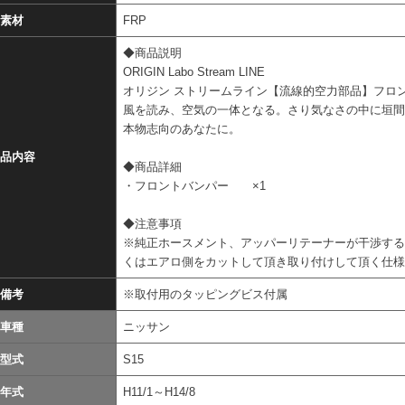
素材
FRP
◆商品説明
ORIGIN Labo Stream LINE
オリジン ストリームライン【流線的空力部品】フロ
風を読み、空気の一体となる。さり気なさの中に垣
本物志向のあなたに。
品内容
◆商品詳細
・フロントバンパー ×1
◆注意事項
※純正ホースメント、アッパーリテーナーが干渉す
くはエアロ側をカットして頂き取り付けして頂く仕
備考
※取付用のタッピングビス付属
車種
ニッサン
型式
S15
年式
H11/1～H14/8