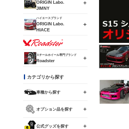
エアロシリーズ
ORIGIN Labo.
JIMNY
ドリフトライン
フロントフェンダー
ハイエースブランド
アルミホイール
ORIGIN Labo.
MUD-ZEUS
HIACE
風神(180SX)
リアフェンダー
アルミホイール
MUD-SR7
エアロシリーズ
雷神(S15)
ブラッシュフェンダー
アルミホイール
スチールホイール専門ブランド
MUD-S7
Roadster
LUX MODEL SP
オーバーフェンダー
龍神(チェイサー)
コンバットアイ
フロントグリル
DAYTONA-RS
カテゴリから探す
LUX MODEL
リアウイング
レーシングライン
GTウイング
ハイエース専用
ボンネット
車種から探す
DAYTONA-RS NEO
RUGGER MODEL
スムージングバンパー
アタックライン
リアウイング
トヨタ
ジムニー専用
フェンダー
オプション品を探す
まつど家 鉄漢
GROUND MODEL
ワイパーガード
ニッサン
ストリームライン
ルーフウイング
TOYOTA 86
ジムニー専用
サイドパーツ
GTウイング用ラダー
公式グッズを探す
スズキ
まつど家 鉄心
PHANTOM LIP
内装パーツ