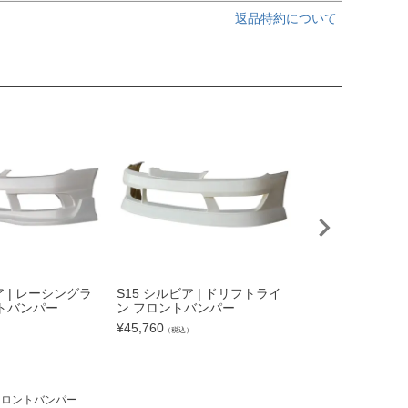
返品特約について
S15 シルビア |
ュライン リアバ
¥
45,760
（税込）
ア | レーシングラ
S15 シルビア | ドリフトライ
トバンパー
ン フロントバンパー
¥
45,760
）
（税込）
 フロントバンパー