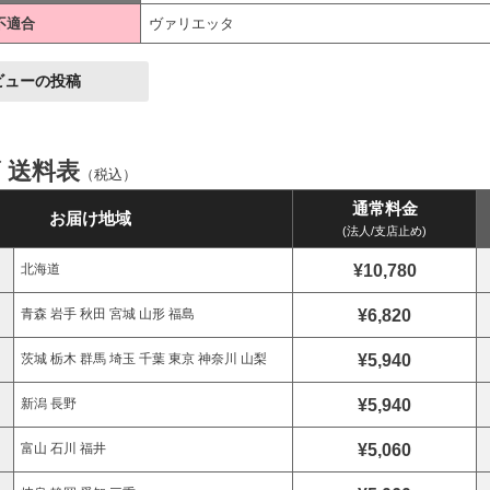
不適合
ヴァリエッタ
ビューの投稿
ズ 送料表
（税込）
通常料金
お届け地域
(法人/支店止め)
¥10,780
北海道
¥6,820
青森 岩手 秋田 宮城 山形 福島
¥5,940
茨城 栃木 群馬 埼玉 千葉 東京 神奈川 山梨
¥5,940
新潟 長野
¥5,060
富山 石川 福井