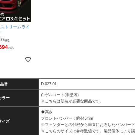
 | ストリームライ
ト
10
税込
694
税込
品番
D-027-01
白ゲルコート(未塗装)
カラー
※こちらは塗装が必要な商品です。
◆高さ
フロントバンパー：約445mm
サイズ
※フェンダーとの付根から垂直におろしたバンパー
※こちらのサイズは参考数値です。製品個体により