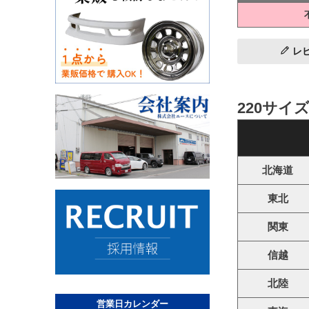
レ
220サイ
北海道
東北
関東
信越
北陸
営業日カレンダー