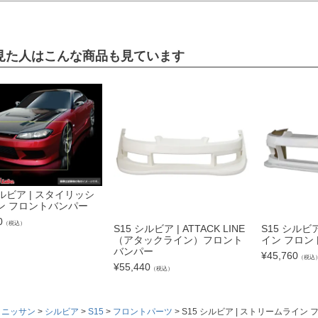
見た人はこんな商品も見ています
シルビア | スタイリッシ
ン フロントバンパー
0
（税込）
S15 シルビア | ATTACK LINE
S15 シルビ
（アタックライン）フロント
イン フロン
バンパー
¥
45,760
（税込
¥
55,440
（税込）
ニッサン
シルビア
S15
フロントパーツ
S15 シルビア | ストリームライン