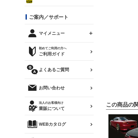
シルビア S13
スタイリッシュライン
ボンネット
JZX100 チェイサー
マツダ
ジムニー
ジムニー専用
バンパー
コンバットアイ用ライト
ステッカー
ご案内／サポート
まつど家 鉄八
DTM:exclusive
シルビア S14 前期
スバル
JZX90 チェイサー
RX-7
カナード
BRZ
レクサス
リアウイング
オプションタイヤ
トップス(半袖)
マイメニュー
JZX100 マークⅡ
シルビア S14 後期
三菱
外装・補修パーツ
ログインする
サマータイヤ
初めてご利用の方へ
リアゲート
ホイールナット
トップス(長袖)
JZX110 マークⅡ
デリカ D:5
軽自動車
ジムニー用タイヤ
ご利用ガイド
シルビア S15
新規会員登録
オリジンアーム(足回り)
JZX90 マークⅡ
汎用
サマータイヤ
メンテナンスパーツ
パーカー
よくあるご質問
お気に入りリスト
ハイエース・バン用タイ
180SX
ヤ
ハイエース
レンズ
注文履歴
オーバーオール(つなぎ)
お問い合わせ
シルエイティ
レビン
クーポンを見る
マフラー
トレノ
閲覧履歴
法人のお客様向け
この商品の
タオル
業販について
ワンビア
マークX
ニュースレターお申し込み
帽子
WEBカタログ
クラウン
Z33 フェアレディZ
クラウンマジェスタ