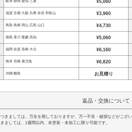
¥5,060
岐阜 静岡 愛知 三重
¥3,960
滋賀 京都 大阪 兵庫 奈良 和歌山
¥4,730
鳥取 島根 岡山 広島 山口
¥5,060
徳島 香川 愛媛 高知
¥6,160
福岡 佐賀 長崎 大分
¥6,820
熊本 宮崎 鹿児島
お見積り
沖縄 離島
返品・交換について
につきましては、万全を期しておりますが、万一不良・破損などがござい
きましては、1週間以内、未塗装・未加工に限り可能です。