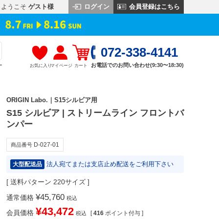
ログイン
会員登録はこちら
ようこそ
ゲスト様
072-338-4141
お電話でのお問い合わせ(9:30〜18:30)
お気に入り
マイページ
カート
す
ORIGIN Labo.｜S15シルビア用
S15 シルビア | ストリームライン フロントバ
ンパー
D-027-01
商品番号
法人宛てまたは支店止め配送をご利用下さい
大型配送品
送料パターン
220サイズ
¥
45,760
通常価格
税込
¥
43,472
会員価格
[
416
ポイント付与 ]
税込