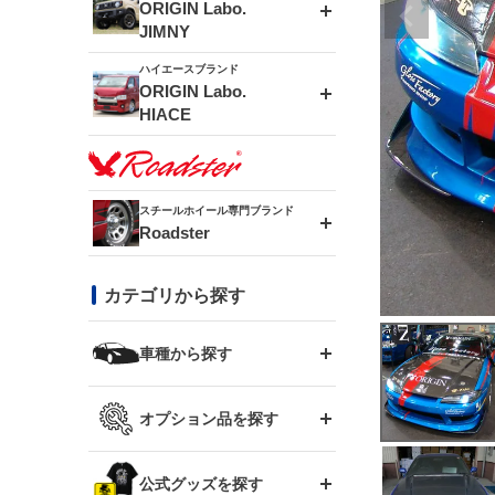
エアロシリーズ
ORIGIN Labo.
JIMNY
ドリフトライン
フロントフェンダー
ハイエースブランド
アルミホイール
ORIGIN Labo.
MUD-ZEUS
HIACE
風神(180SX)
リアフェンダー
アルミホイール
MUD-SR7
エアロシリーズ
雷神(S15)
ブラッシュフェンダー
アルミホイール
スチールホイール専門ブランド
MUD-S7
Roadster
LUX MODEL SP
オーバーフェンダー
龍神(チェイサー)
コンバットアイ
フロントグリル
DAYTONA-RS
カテゴリから探す
LUX MODEL
リアウイング
レーシングライン
GTウイング
ハイエース専用
ボンネット
車種から探す
DAYTONA-RS NEO
RUGGER MODEL
スムージングバンパー
アタックライン
リアウイング
トヨタ
ジムニー専用
フェンダー
オプション品を探す
まつど家 鉄漢
GROUND MODEL
ワイパーガード
ニッサン
ストリームライン
ルーフウイング
TOYOTA 86
ジムニー専用
サイドパーツ
GTウイング用ラダー
公式グッズを探す
スズキ
まつど家 鉄心
PHANTOM LIP
内装パーツ