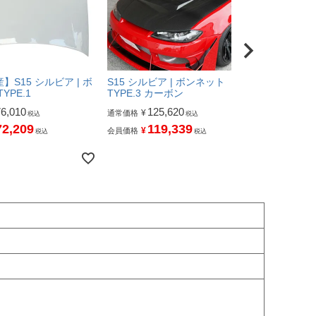
】S15 シルビア | ボ
S15 シルビア | ボンネット
YPE.1
TYPE.3 カーボン
76,010
125,620
¥
通常価格
税込
税込
72,209
119,339
¥
会員価格
税込
税込