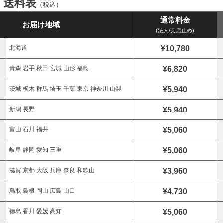
ズ 送料表
（税込）
通常料金
お届け地域
(法人/支店止め)
¥10,780
北海道
¥6,820
青森 岩手 秋田 宮城 山形 福島
¥5,940
茨城 栃木 群馬 埼玉 千葉 東京 神奈川 山梨
¥5,940
新潟 長野
¥5,060
富山 石川 福井
¥5,060
岐阜 静岡 愛知 三重
¥3,960
滋賀 京都 大阪 兵庫 奈良 和歌山
¥4,730
鳥取 島根 岡山 広島 山口
¥5,060
徳島 香川 愛媛 高知