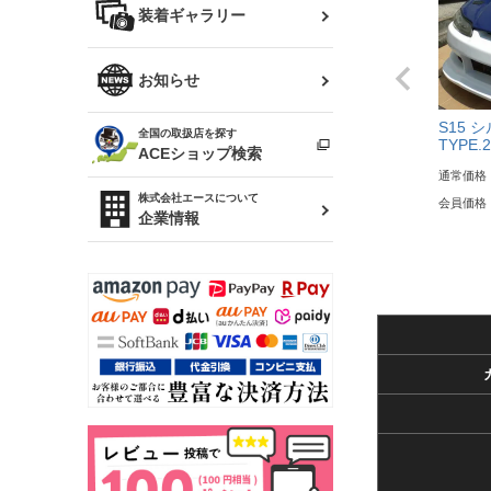
バッグ
装着ギャラリー
Z32 フェアレディZ
アリスト
R34 スカイライン
ソアラ
ファッション小物
お知らせ
アルテッツァ
スカイライン
S15 
全国の取扱店を探す
（ER34/R33/ECR33/R32）
雑貨・ステーショナリー
TYPE.2
プロボックス
ACEショップ検索
通常価格
RAV4
キャラバン
株式会社エースについて
会員価格
ベビー用品
企業情報
ローレル
のぼり
セフィーロ