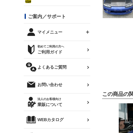
シルビア S13
スタイリッシュライン
ボンネット
JZX100 チェイサー
マツダ
ジムニー
ジムニー専用
バンパー
コンバットアイ用ライト
ステッカー
ご案内／サポート
まつど家 鉄八
DTM:exclusive
シルビア S14 前期
スバル
JZX90 チェイサー
RX-7
カナード
BRZ
レクサス
リアウイング
オプションタイヤ
トップス(半袖)
マイメニュー
JZX100 マークⅡ
シルビア S14 後期
三菱
外装・補修パーツ
ログインする
サマータイヤ
初めてご利用の方へ
リアゲート
ホイールナット
トップス(長袖)
JZX110 マークⅡ
デリカ D:5
軽自動車
ジムニー用タイヤ
ご利用ガイド
シルビア S15
新規会員登録
オリジンアーム(足回り)
JZX90 マークⅡ
汎用
サマータイヤ
メンテナンスパーツ
パーカー
よくあるご質問
お気に入りリスト
ハイエース・バン用タイ
180SX
ヤ
ハイエース
レンズ
注文履歴
オーバーオール(つなぎ)
お問い合わせ
シルエイティ
レビン
クーポンを見る
この商品の
マフラー
トレノ
閲覧履歴
法人のお客様向け
タオル
業販について
ワンビア
マークX
ニュースレターお申し込み
帽子
WEBカタログ
クラウン
Z33 フェアレディZ
クラウンマジェスタ