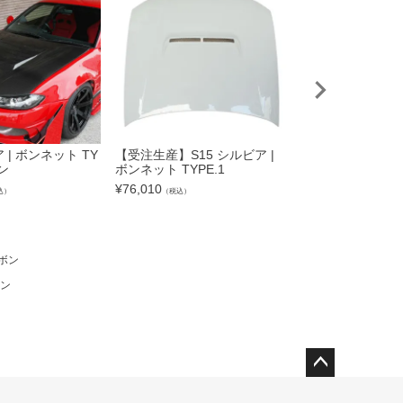
 | ボンネット TY
【受注生産】S15 シルビア |
S15 シルビア |
ン
ボンネット TYPE.1
TYPE.2 カーボン
¥
76,010
¥
33,660
込）
（税込）
（税込）
ーボン
ボン
ペー