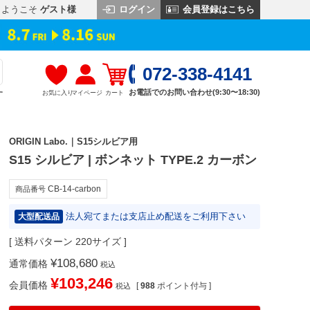
ログイン
会員登録はこちら
ようこそ
ゲスト様
072-338-4141
お電話でのお問い合わせ(9:30〜18:30)
お気に入り
マイページ
カート
す
ORIGIN Labo.｜S15シルビア用
S15 シルビア | ボンネット TYPE.2 カーボン
CB-14-carbon
商品番号
法人宛てまたは支店止め配送をご利用下さい
大型配送品
送料パターン
220サイズ
¥
108,680
通常価格
税込
¥
103,246
会員価格
[
988
ポイント付与 ]
税込