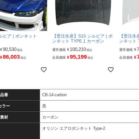
シルビア | ボンネット
【受注生産】S15 シルビア | ボ
【受注生産
ンネット TYPE.1 カーボン
ンネット T
90,530
100,210
¥
¥
¥
通常価格
通常価格
税込
税込
86,003
95,199
¥
¥
¥
会員価格
会員価格
税込
税込
品番
CB-14-carbon
カラー
黒
素材
カーボン
オリジン エアロボンネット Type-2