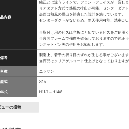
純正とは違うラインで、フロントフェイスが一変し
リアダクト方式で熱風の排出が可能、センターダクト
裏面は熱風の排出を熟慮した設計を施しています。
品内容
センターダクトがないため、雨天使用可能、洗車OK
※取付け用のビスは当板にとめているビスをご使用
※裏面フレームで強度を確保しておりますので純正キ
ンネットピン等の併用をお勧めします。
製造上、若干の折り目のずれが生じる事がございま
備考
当商品はクリアゲルコート仕上げとなっております
車種
ニッサン
型式
S15
年式
H11/1～H14/8
ビューの投稿