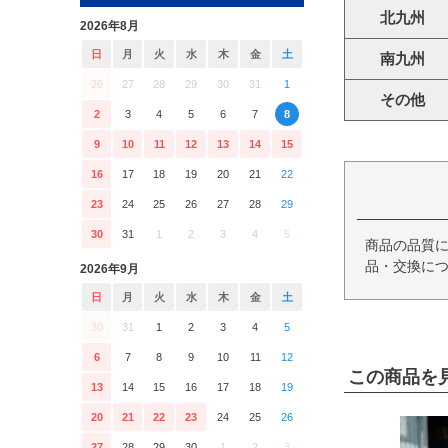
北九州
2026年8月
日
月
火
水
木
金
土
南九州
26
27
28
29
30
31
1
その他
2
3
4
5
6
7
8
9
10
11
12
13
14
15
16
17
18
19
20
21
22
23
24
25
26
27
28
29
30
31
1
2
3
4
5
商品の品質
品・交換につ
2026年9月
日
月
火
水
木
金
土
30
31
1
2
3
4
5
6
7
8
9
10
11
12
この商品を
13
14
15
16
17
18
19
20
21
22
23
24
25
26
27
28
29
30
1
2
3