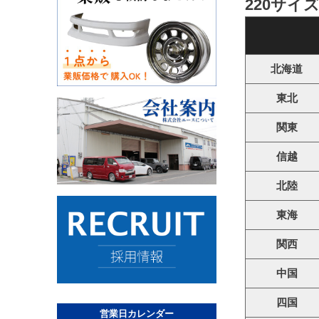
220サイ
北海道
東北
関東
信越
北陸
東海
関西
中国
四国
営業日カレンダー