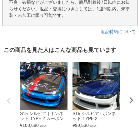
不良・破損などがございましたら、商品到着後7日以内にお知
らせください。返品・交換につきましては、1週間以内、未塗
装・未加工に限り可能です。
返品特約について
この商品を見た人はこんな商品も見ています
S15 シルビア | ボンネ
S15 シルビア | ボンネ
S15 
ット TYPE.2 カーボン
ット TYPE.2
ット T
¥
108,680
¥
90,530
¥
125,6
（税込）
（税込）