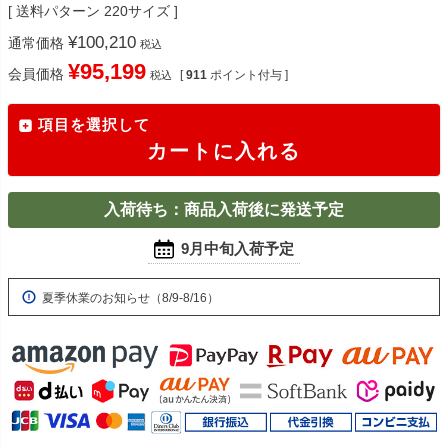
送料パターン
220サイズ
¥
100,210
通常価格
税込
¥
95,199
会員価格
[
911
ポイント付与 ]
税込
項目を選択して
カートに入れる
入荷待ち：商品入荷後に発送予定
9月中旬入荷予定
夏季休業のお知らせ（8/9-8/16）