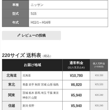
車種
ニッサン
型式
S15
年式
H11/1～H14/8
レビューの投稿
220サイズ 送料表
（税込）
通常料金
個人宅料金
お届け地域
(※非推奨)
(法人/支店止め)
北海道
¥10,780
北海道
¥33,330
東北
¥6,820
青森 岩手 秋田 宮城 山形 福島
¥25,520
茨城 栃木 群馬 埼玉 千葉 東京
関東
¥5,940
¥20,240
神奈川 山梨
信越
¥5,940
新潟 長野
¥20,240