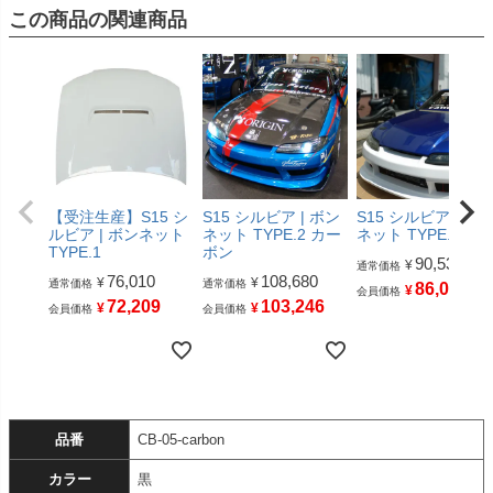
この商品の関連商品
【受注生産】S15 シ
S15 シルビア | ボン
S15 シルビア | ボ
ルビア | ボンネット
ネット TYPE.2 カー
ネット TYPE.2
TYPE.1
ボン
90,530
¥
通常価格
76,010
108,680
¥
¥
通常価格
通常価格
86,003
¥
会員価格
72,209
103,246
¥
¥
会員価格
会員価格
品番
CB-05-carbon
カラー
黒