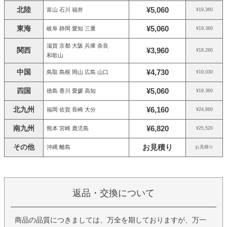
北陸
¥5,060
富山 石川 福井
¥19,360
東海
¥5,060
岐阜 静岡 愛知 三重
¥19,360
滋賀 京都 大阪 兵庫 奈良
関西
¥3,960
¥18,260
和歌山
中国
¥4,730
鳥取 島根 岡山 広島 山口
¥19,030
四国
¥5,060
徳島 香川 愛媛 高知
¥19,360
北九州
¥6,160
福岡 佐賀 長崎 大分
¥24,860
南九州
¥6,820
熊本 宮崎 鹿児島
¥25,520
その他
お見積り
沖縄 離島
お見積り
返品・交換について
商品の品質につきましては、万全を期しておりますが、万一