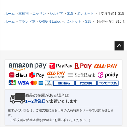
ホーム
車種別
ニッサン
シルビア
S15
ボンネット
【受注生産】S15 シ
ホーム
ブランド別
ORIGIN Labo.
ボンネット
S15
【受注生産】S15 シル
ペー
ジト
ップ
へ
商品の在庫がある場合は
1～2営業日
で出荷いたします
在庫がない場合は、ご注文後におおよその入荷時期をメールでお知らせしま
す。
（ご注文前の納期確認もお気軽にお問い合わせください。）