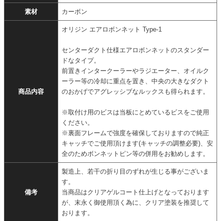
素材
カーボン
オリジン エアロボンネット Type-1
センターダクト仕様エアロボンネットのスタンダー
ドなタイプ。
前置きインタークーラーやラジエーター、オイルク
ーラー等の冷却に重点を置き、中央の大きなダクト
商品内容
のおかげでアグレッシブなルックスも得られます。
※取付け用のビスは当板にとめているビスをご使用
ください。
※裏面フレームで強度を確保しておりますので純正
キャッチでご使用頂けます(キャッチの調整必要)、安
全のためボンネットピン等の併用をお勧めします。
製造上、若干の折り目のずれが生じる事がございま
す。
備考
当商品はクリアゲルコート仕上げとなっております
が、末永く御使用頂く為に、クリア塗装を推奨して
おります。