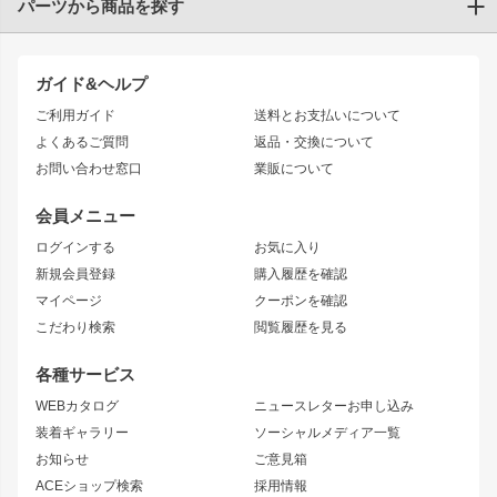
パーツから商品を探す
トヨタ
TOYOTA86
200系ハイエース
ドリフトパーツ
JZX100 CHASER
クラウン
ガイド&ヘルプ
JZX90 CHASER
エアロシリーズ
クラウンマジェスタ
ご利用ガイド
送料とお支払いについて
JZX110 MARK II
ドリフトライン
アリスト
レーシングライン
よくあるご質問
返品・交換について
JZX100 MARK II
風神
ソアラ
アタックライン
お問い合わせ窓口
業販について
JZX90 MARK II
雷神
アルテッツァ
ストリームライン
レビン
龍神
プロボックス
スタイリッシュライン
会員メニュー
トレノ
RAV4
フロントフェンダー
ボンネット
ログインする
お気に入り
マークX
リアフェンダー
カナード
新規会員登録
購入履歴を確認
ブラッシュフェンダー
外装・補修パーツ
ニッサン
マイページ
クーポンを確認
コンバットアイ
アーム(足回り)
S15 シルビア
ワンビア
こだわり検索
閲覧履歴を見る
GTウイング
レンズ
S14 シルビア 前期
フェアレディZ
リアウイング
排気系
各種サービス
S14 シルビア 後期
スカイライン
ルーフウイング
S13 シルビア
ローレル
WEBカタログ
ニュースレターお申し込み
180SX
セフィーロ
装着ギャラリー
ソーシャルメディア一覧
ジムニーパーツ
シルエイティ
キャラバン
お知らせ
ご意見箱
ホイール
ACEショップ検索
採用情報
MUD-S7
まつど家 鉄漢