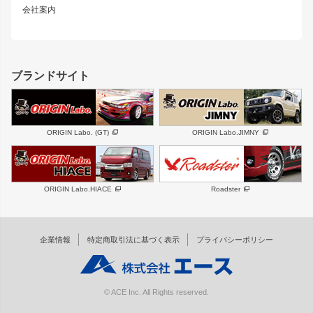
スズキ
マツダ
会社案内
MUD-SR7
まつど家 鉄心
ジムニー
RX-7
MUD-ZEUS
まつど家 鉄八
レクサス
フロントグリル
バンパー
GS350
ボンネット
IS250・IS350
リアウイング
ブランドサイト
SC
フェンダー
リアゲート
サイドパーツ
メンテナンスパーツ
スバル
三菱
BRZ
デリカ D:5
ORIGIN Labo. (GT)
ORIGIN Labo.JIMNY
ハイエースパーツ
ホイール
軽自動車
汎用
DAYTONA-RS
DAYTONA-RS NEO
ORIGIN Labo.HIACE
Roadster
エアロシリーズ
LUX MODEL SP
GROUND MODEL
LUX MODEL
PHANTOM LIP
企業情報
特定商取引法に基づく表示
プライバシーポリシー
RUGGER MODEL
DTM:exclusive
オーバーフェンダー
ワイパーガード
リアウイング
内装パーツ
© ACE Inc. All Rights reserved.
スムージングバンパー