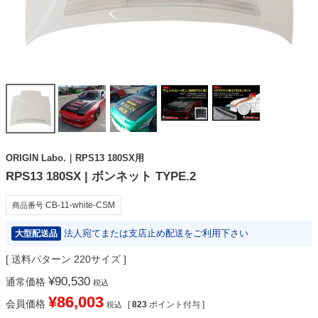
ORIGIN Labo.｜RPS13 180SX用
RPS13 180SX | ボンネット TYPE.2
CB-11-white-CSM
商品番号
法人宛てまたは支店止め配送をご利用下さい
大型配送品
送料パターン
220サイズ
¥
90,530
通常価格
税込
¥
86,003
会員価格
[
823
ポイント付与 ]
税込