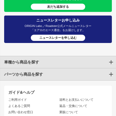
友だち追加する
ニュースレターお申し込み
ORIGIN Labo.／Roadster公式メールニュースレター
「エアロのエース通信」をお届けします。
ニュースレターを申し込む
車種から商品を探す
パーツから商品を探す
トヨタ
TOYOTA86
200系ハイエース
ドリフトパーツ
JZX100 CHASER
クラウン
ガイド&ヘルプ
JZX90 CHASER
エアロシリーズ
クラウンマジェスタ
ご利用ガイド
送料とお支払いについて
JZX110 MARK II
ドリフトライン
アリスト
レーシングライン
よくあるご質問
返品・交換について
JZX100 MARK II
風神
ソアラ
アタックライン
お問い合わせ窓口
業販について
JZX90 MARK II
雷神
アルテッツァ
ストリームライン