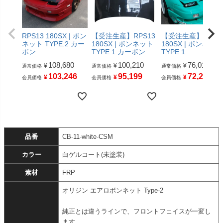
RPS13 180SX | ボン
【受注生産】RPS13
【受注生産】RPS1
ネット TYPE.2 カー
180SX | ボンネット
180SX | ボンネット
ボン
TYPE.1 カーボン
TYPE.1
108,680
100,210
76,010
¥
¥
¥
通常価格
通常価格
通常価格
103,246
95,199
72,209
¥
¥
¥
会員価格
会員価格
会員価格
品番
CB-11-white-CSM
カラー
白ゲルコート(未塗装)
素材
FRP
オリジン エアロボンネット Type-2
純正とは違うラインで、フロントフェイスが一変し
ます。