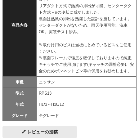
リアダクト方式で熱風の排出が可能、センターダク
ト方式＋αの冷却に成功しました。
裏面は熱風の排出を熟慮した設計を施しています。
商品内容
センターダクトがないため、雨天使用可能、洗車
OK。実装テスト済み。
※取付け用のビスは当板にとめているビスをご使用
ください。
※裏面フレームで強度を確保しておりますので純正
キャッチでご使用頂けます(キャッチの調整必要)、安
全のためボンネットピン等の併用をお勧めします。
車種
ニッサン
型式
RPS13
年式
H1/3～H10/12
グレード
全グレード
レビューの投稿