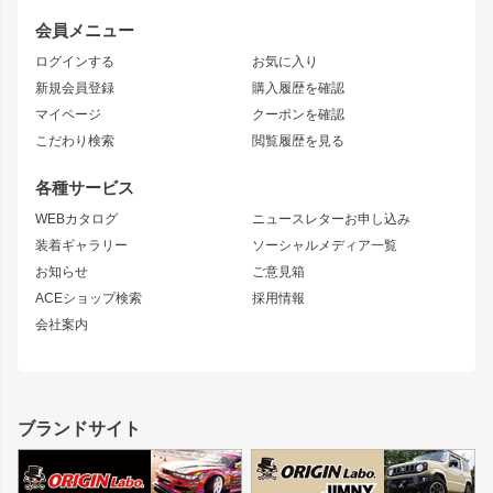
レビン
龍神
プロボックス
スタイリッシュライン
会員メニュー
トレノ
RAV4
フロントフェンダー
ボンネット
ログインする
お気に入り
マークX
リアフェンダー
カナード
新規会員登録
購入履歴を確認
ブラッシュフェンダー
外装・補修パーツ
ニッサン
マイページ
クーポンを確認
コンバットアイ
アーム(足回り)
S15 シルビア
ワンビア
こだわり検索
閲覧履歴を見る
GTウイング
レンズ
S14 シルビア 前期
フェアレディZ
リアウイング
排気系
各種サービス
S14 シルビア 後期
スカイライン
ルーフウイング
S13 シルビア
ローレル
WEBカタログ
ニュースレターお申し込み
180SX
セフィーロ
装着ギャラリー
ソーシャルメディア一覧
ジムニーパーツ
シルエイティ
キャラバン
お知らせ
ご意見箱
ホイール
ACEショップ検索
採用情報
MUD-S7
まつど家 鉄漢
スズキ
マツダ
会社案内
MUD-SR7
まつど家 鉄心
ジムニー
RX-7
MUD-ZEUS
まつど家 鉄八
レクサス
フロントグリル
バンパー
GS350
ボンネット
IS250・IS350
リアウイング
ブランドサイト
SC
フェンダー
リアゲート
サイドパーツ
メンテナンスパーツ
スバル
三菱