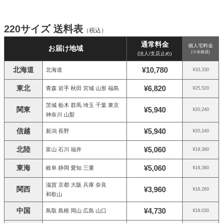
220サイズ 送料表
（税込）
通常料金
個人宅料金
お届け地域
(※非推奨)
(法人/支店止め)
北海道
¥10,780
北海道
¥33,330
東北
¥6,820
青森 岩手 秋田 宮城 山形 福島
¥25,520
茨城 栃木 群馬 埼玉 千葉 東京
関東
¥5,940
¥20,240
神奈川 山梨
信越
¥5,940
新潟 長野
¥20,240
北陸
¥5,060
富山 石川 福井
¥19,360
東海
¥5,060
岐阜 静岡 愛知 三重
¥19,360
滋賀 京都 大阪 兵庫 奈良
関西
¥3,960
¥18,260
和歌山
中国
¥4,730
鳥取 島根 岡山 広島 山口
¥19,030