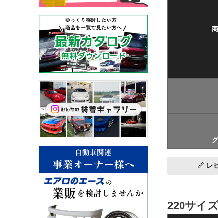
商
グ
レ
220サイ