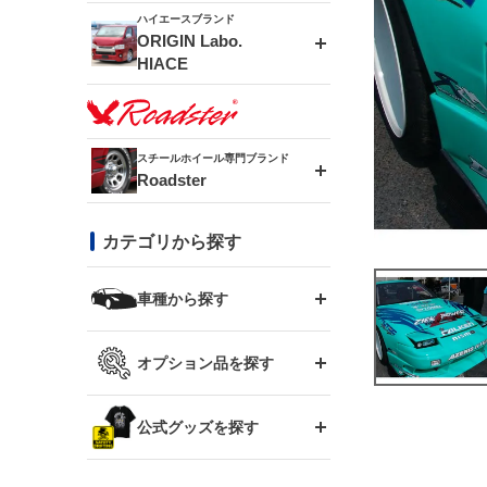
ドリフトライン
フロントフェンダー
ハイエースブランド
アルミホイール
ORIGIN Labo.
MUD-ZEUS
HIACE
風神(180SX)
リアフェンダー
アルミホイール
MUD-SR7
エアロシリーズ
雷神(S15)
ブラッシュフェンダー
アルミホイール
スチールホイール専門ブランド
MUD-S7
Roadster
LUX MODEL SP
オーバーフェンダー
龍神(チェイサー)
コンバットアイ
フロントグリル
DAYTONA-RS
カテゴリから探す
LUX MODEL
リアウイング
レーシングライン
GTウイング
ハイエース専用
ボンネット
車種から探す
DAYTONA-RS NEO
RUGGER MODEL
スムージングバンパー
アタックライン
リアウイング
トヨタ
ジムニー専用
フェンダー
オプション品を探す
まつど家 鉄漢
GROUND MODEL
ワイパーガード
ニッサン
ストリームライン
ルーフウイング
TOYOTA 86
ジムニー専用
サイドパーツ
GTウイング用ラダー
公式グッズを探す
スズキ
まつど家 鉄心
PHANTOM LIP
内装パーツ
シルビア S13
スタイリッシュライン
ボンネット
JZX100 チェイサー
マツダ
ジムニー
ジムニー専用
バンパー