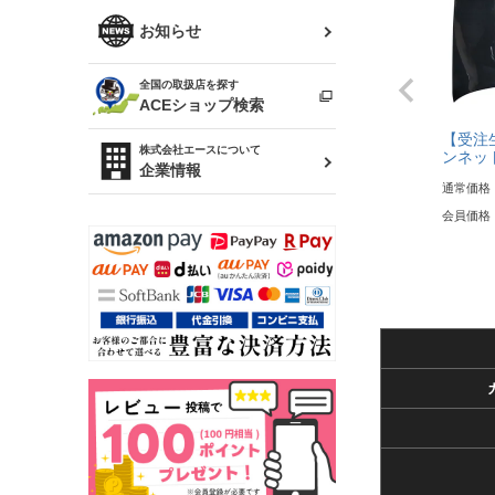
R34 スカイライン
ソアラ
ファッション小物
お知らせ
アルテッツァ
スカイライン
全国の取扱店を探す
（ER34/R33/ECR33/R32）
雑貨・ステーショナリー
プロボックス
ACEショップ検索
【受注生産
RAV4
キャラバン
株式会社エースについて
ンネット
ベビー用品
企業情報
通常価格
ローレル
会員価格
のぼり
セフィーロ