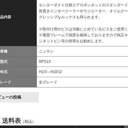
センターダクト仕様エアロボンネットのスタンダー
前置きインタークーラーやラジエーター、オイルク
品内容
グレッシブなルックスも得られます。
※取付け用のビスは当板にとめているビスをご使用
※裏面フレームで強度を確保しておりますので純正キ
ンネットピン等の併用をお勧めします。
車種
ニッサン
型式
RPS13
年式
H1/3～H10/12
レード
全グレード
ビューの投稿
ズ 送料表
（税込）