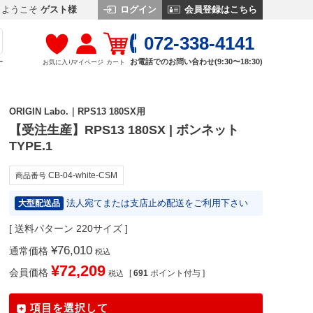
ログイン
会員登録はこちら
ようこそ
ゲスト様
072-338-4141
お電話でのお問い合わせ(9:30〜18:30)
お気に入り
マイページ
カート
す
ORIGIN Labo.｜RPS13 180SX用
【受注生産】RPS13 180SX | ボンネット
TYPE.1
CB-04-white-CSM
商品番号
法人宛てまたは支店止め配送をご利用下さい
大型配送品
送料パターン
220サイズ
¥
76,010
通常価格
税込
¥
72,209
会員価格
[
691
ポイント付与 ]
税込
項目を選択して