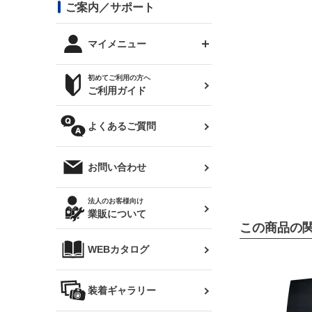
コンバットアイ用ライト
ステッカー
ご案内／サポート
まつど家 鉄八
DTM:exclusive
シルビア S14 前期
スバル
JZX90 チェイサー
RX-7
カナード
BRZ
レクサス
リアウイング
オプションタイヤ
トップス(半袖)
マイメニュー
JZX100 マークⅡ
シルビア S14 後期
三菱
外装・補修パーツ
ログインする
サマータイヤ
初めてご利用の方へ
リアゲート
ホイールナット
トップス(長袖)
JZX110 マークⅡ
デリカ D:5
軽自動車
ジムニー用タイヤ
ご利用ガイド
シルビア S15
新規会員登録
オリジンアーム(足回り)
JZX90 マークⅡ
汎用
サマータイヤ
メンテナンスパーツ
パーカー
よくあるご質問
お気に入りリスト
ハイエース・バン用タイ
180SX
ヤ
ハイエース
レンズ
注文履歴
オーバーオール(つなぎ)
お問い合わせ
シルエイティ
レビン
クーポンを見る
マフラー
トレノ
閲覧履歴
法人のお客様向け
タオル
業販について
ワンビア
この商品の
マークX
ニュースレターお申し込み
帽子
WEBカタログ
クラウン
Z33 フェアレディZ
クラウンマジェスタ
バッグ
装着ギャラリー
Z32 フェアレディZ
アリスト