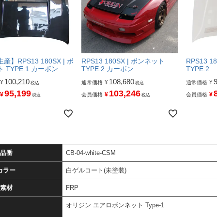
】RPS13 180SX | ボ
RPS13 180SX | ボンネット
RPS13 1
 TYPE.1 カーボン
TYPE.2 カーボン
TYPE.2
100,210
108,680
¥
¥
¥
通常価格
通常価格
税込
税込
95,199
103,246
¥
¥
¥
会員価格
会員価格
税込
税込
品番
CB-04-white-CSM
カラー
白ゲルコート(未塗装)
素材
FRP
オリジン エアロボンネット Type-1