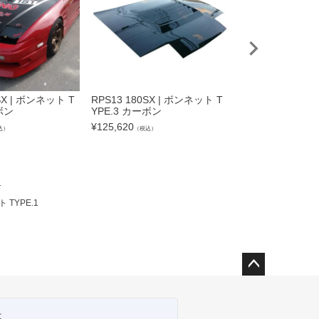
SX | ボンネット T
RPS13 180SX | ボンネット T
RPS13 180SX 
ボン
YPE.3 カーボン
ンダー +20mm
左右セット
¥
125,620
込）
（税込）
¥
38,500
（税込）
1
 TYPE.1
ペー
ジト
ップ
は