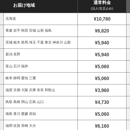
通常料金
お届け地域
(法人/支店止め)
¥10,780
北海道
¥6,820
青森 岩手 秋田 宮城 山形 福島
¥5,940
茨城 栃木 群馬 埼玉 千葉 東京 神奈川 山梨
¥5,940
新潟 長野
¥5,060
富山 石川 福井
¥5,060
岐阜 静岡 愛知 三重
¥3,960
滋賀 京都 大阪 兵庫 奈良 和歌山
¥4,730
鳥取 島根 岡山 広島 山口
¥5,060
徳島 香川 愛媛 高知
¥6,160
福岡 佐賀 長崎 大分