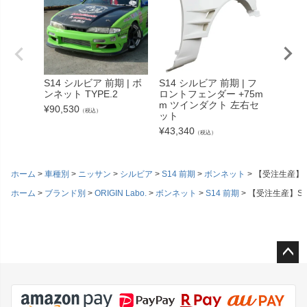
S14 シルビア 前期 | ボ
S14 シルビア 前期 | フ
S14 
ンネット TYPE.2
ロントフェンダー +75m
期 | 
m ツインダクト 左右セ
ンダー
¥
90,530
（税込）
ット
¥
17,93
¥
43,340
（税込）
ホーム
車種別
ニッサン
シルビア
S14 前期
ボンネット
【受注生産】S1
ホーム
ブランド別
ORIGIN Labo.
ボンネット
S14 前期
【受注生産】S14
ペー
ジト
ップ