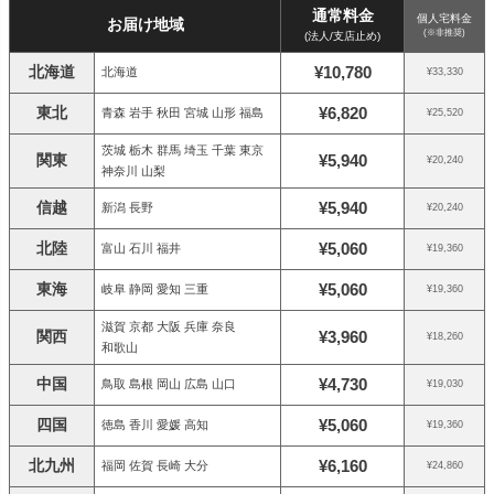
通常料金
個人宅料金
お届け地域
(※非推奨)
(法人/支店止め)
北海道
¥10,780
北海道
¥33,330
東北
¥6,820
青森 岩手 秋田 宮城 山形 福島
¥25,520
茨城 栃木 群馬 埼玉 千葉 東京
関東
¥5,940
¥20,240
神奈川 山梨
信越
¥5,940
新潟 長野
¥20,240
北陸
¥5,060
富山 石川 福井
¥19,360
東海
¥5,060
岐阜 静岡 愛知 三重
¥19,360
滋賀 京都 大阪 兵庫 奈良
関西
¥3,960
¥18,260
和歌山
中国
¥4,730
鳥取 島根 岡山 広島 山口
¥19,030
四国
¥5,060
徳島 香川 愛媛 高知
¥19,360
北九州
¥6,160
福岡 佐賀 長崎 大分
¥24,860