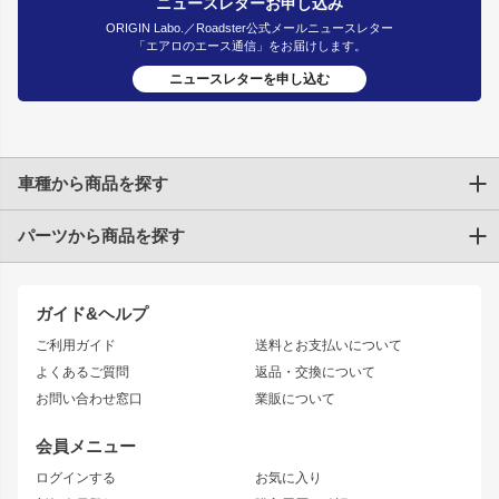
ニュースレターお申し込み
ORIGIN Labo.／Roadster公式メールニュースレター
「エアロのエース通信」をお届けします。
ニュースレターを申し込む
車種から商品を探す
パーツから商品を探す
トヨタ
TOYOTA86
200系ハイエース
ドリフトパーツ
JZX100 CHASER
クラウン
ガイド&ヘルプ
JZX90 CHASER
エアロシリーズ
クラウンマジェスタ
ご利用ガイド
送料とお支払いについて
JZX110 MARK II
ドリフトライン
アリスト
レーシングライン
よくあるご質問
返品・交換について
JZX100 MARK II
風神
ソアラ
アタックライン
お問い合わせ窓口
業販について
JZX90 MARK II
雷神
アルテッツァ
ストリームライン
レビン
龍神
プロボックス
スタイリッシュライン
会員メニュー
トレノ
RAV4
フロントフェンダー
ボンネット
ログインする
お気に入り
マークX
リアフェンダー
カナード