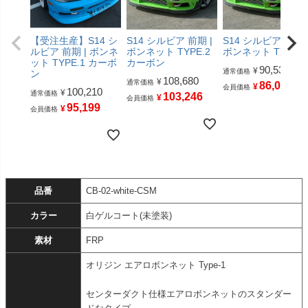
【受注生産】S14 シ
S14 シルビア 前期 |
S14 シルビア 前期 
ルビア 前期 | ボンネ
ボンネット TYPE.2
ボンネット TYPE.2
ット TYPE.1 カーボ
カーボン
90,530
¥
通常価格
ン
108,680
¥
通常価格
86,003
¥
会員価格
100,210
¥
通常価格
103,246
¥
会員価格
95,199
¥
会員価格
品番
CB-02-white-CSM
カラー
白ゲルコート(未塗装)
素材
FRP
オリジン エアロボンネット Type-1
センターダクト仕様エアロボンネットのスタンダー