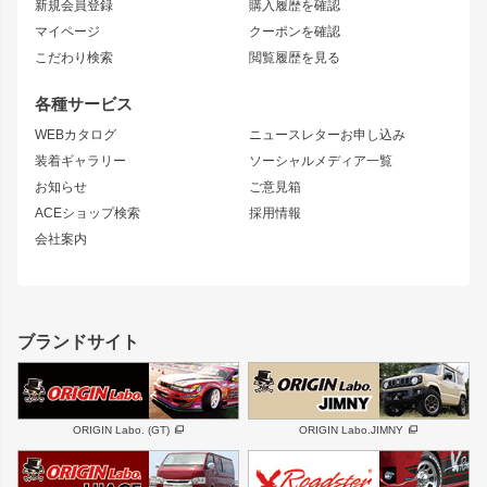
新規会員登録
購入履歴を確認
ブラッシュフェンダー
外装・補修パーツ
ニッサン
マイページ
クーポンを確認
コンバットアイ
アーム(足回り)
S15 シルビア
ワンビア
こだわり検索
閲覧履歴を見る
GTウイング
レンズ
S14 シルビア 前期
フェアレディZ
リアウイング
排気系
各種サービス
S14 シルビア 後期
スカイライン
ルーフウイング
S13 シルビア
ローレル
WEBカタログ
ニュースレターお申し込み
180SX
セフィーロ
装着ギャラリー
ソーシャルメディア一覧
ジムニーパーツ
シルエイティ
キャラバン
お知らせ
ご意見箱
ホイール
ACEショップ検索
採用情報
MUD-S7
まつど家 鉄漢
スズキ
マツダ
会社案内
MUD-SR7
まつど家 鉄心
ジムニー
RX-7
MUD-ZEUS
まつど家 鉄八
レクサス
フロントグリル
バンパー
GS350
ボンネット
IS250・IS350
リアウイング
ブランドサイト
SC
フェンダー
リアゲート
サイドパーツ
メンテナンスパーツ
スバル
三菱
BRZ
デリカ D:5
ORIGIN Labo. (GT)
ORIGIN Labo.JIMNY
ハイエースパーツ
ホイール
軽自動車
汎用