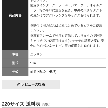
ドなタイプ。
前置きインタークーラーやラジエーター、オイルク
ーラー等の冷却に重点を置き、中央の大きなダクト
商品内容
のおかげでアグレッシブなルックスも得られます。
※取付け用のビスは当板にとめているビスをご使用
ください。
※裏面フレームで強度を確保しておりますので純正
キャッチでご使用頂けます(キャッチの調整必要)、安
全のためボンネットピン等の併用をお勧めします。
車種
ニッサン
型式
S14
年式
前期(H5/10～H8/6)
レビューの投稿
220サイズ 送料表
（税込）