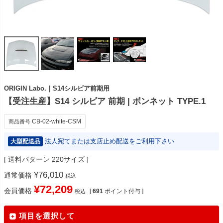
ORIGIN Labo.｜S14シルビア前期用
【受注生産】S14 シルビア 前期 | ボンネット TYPE.1
CB-02-white-CSM
商品番号
法人宛てまたは支店止め配送をご利用下さい
大型配送品
送料パターン
220サイズ
¥
76,010
通常価格
税込
¥
72,209
会員価格
[
691
ポイント付与 ]
税込
項目を選択して