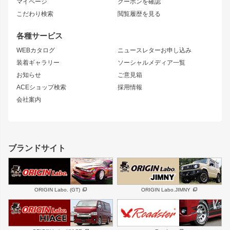
マイページ
クーポンを確認
コンバットアイ
アーム(足回り)
S15 シルビア
ワンビア
こだわり検索
閲覧履歴を見る
GTウイング
レンズ
S14 シルビア 前期
フェアレディZ
リアウイング
排気系
各種サービス
S14 シルビア 後期
スカイライン
ルーフウイング
S13 シルビア
ローレル
WEBカタログ
ニュースレターお申し込み
180SX
セフィーロ
装着ギャラリー
ソーシャルメディア一覧
ジムニーパーツ
シルエイティ
キャラバン
お知らせ
ご意見箱
ホイール
ACEショップ検索
採用情報
MUD-S7
まつど家 鉄漢
スズキ
マツダ
会社案内
MUD-SR7
まつど家 鉄心
ジムニー
RX-7
MUD-ZEUS
まつど家 鉄八
レクサス
フロントグリル
バンパー
GS350
ボンネット
IS250・IS350
リアウイング
ブランドサイト
SC
フェンダー
リアゲート
サイドパーツ
メンテナンスパーツ
スバル
三菱
BRZ
デリカ D:5
ORIGIN Labo. (GT)
ORIGIN Labo.JIMNY
ハイエースパーツ
ホイール
軽自動車
汎用
DAYTONA-RS
DAYTONA-RS NEO