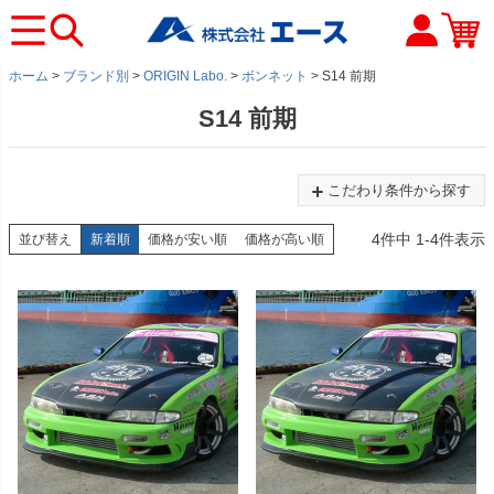
ホーム
ブランド別
ORIGIN Labo.
ボンネット
S14 前期
S14 前期
こだわり条件から探す
4
件中
1
-
4
件表示
並び替え
新着順
価格が安い順
価格が高い順