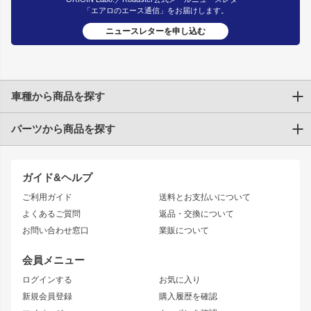
「エアロのエース通信」をお届けします。
ニュースレターを申し込む
車種から商品を探す
パーツから商品を探す
トヨタ
TOYOTA86
200系ハイエース
ドリフトパーツ
JZX100 CHASER
クラウン
ガイド&ヘルプ
JZX90 CHASER
エアロシリーズ
クラウンマジェスタ
ご利用ガイド
送料とお支払いについて
JZX110 MARK II
ドリフトライン
アリスト
レーシングライン
よくあるご質問
返品・交換について
JZX100 MARK II
風神
ソアラ
アタックライン
お問い合わせ窓口
業販について
JZX90 MARK II
雷神
アルテッツァ
ストリームライン
レビン
龍神
プロボックス
スタイリッシュライン
会員メニュー
トレノ
RAV4
フロントフェンダー
ボンネット
ログインする
お気に入り
マークX
リアフェンダー
カナード
新規会員登録
購入履歴を確認
ブラッシュフェンダー
外装・補修パーツ
ニッサン