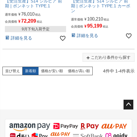
【受注生産】S14 シルビア 前
【受注生産】S14 シルビア 前
期 | ボンネット TYPE.1
期 | ボンネット TYPE.1 カーボ
ン
76,010
¥
通常価格
税込
100,210
¥
通常価格
税込
72,209
¥
会員価格
税込
95,199
¥
会員価格
税込
9月下旬入荷予定
詳細を見る
詳細を見る
こだわり条件から探す
4
件中
1
-
4
件表示
並び替え
新着順
価格が安い順
価格が高い順
ペー
ジト
ップ
へ