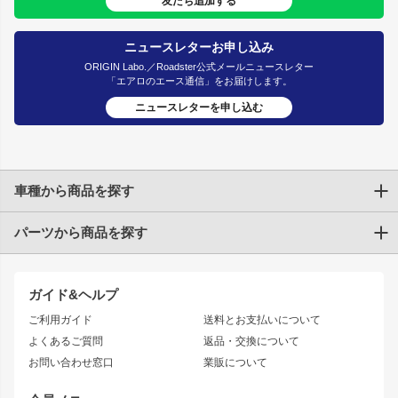
友だち追加する
ニュースレターお申し込み
ORIGIN Labo.／Roadster公式メールニュースレター
「エアロのエース通信」をお届けします。
ニュースレターを申し込む
車種から商品を探す
パーツから商品を探す
トヨタ
TOYOTA86
200系ハイエース
ドリフトパーツ
JZX100 CHASER
クラウン
ガイド&ヘルプ
JZX90 CHASER
エアロシリーズ
クラウンマジェスタ
ご利用ガイド
送料とお支払いについて
JZX110 MARK II
ドリフトライン
アリスト
レーシングライン
よくあるご質問
返品・交換について
JZX100 MARK II
風神
ソアラ
アタックライン
お問い合わせ窓口
業販について
JZX90 MARK II
雷神
アルテッツァ
ストリームライン
レビン
龍神
プロボックス
スタイリッシュライン