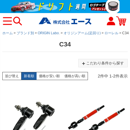
ホーム
ブランド別
ORIGIN Labo.
オリジンアーム(足回り)
ローレル
C34
C34
こだわり条件から探す
2
件中
1
-
2
件表示
並び替え
新着順
価格が安い順
価格が高い順