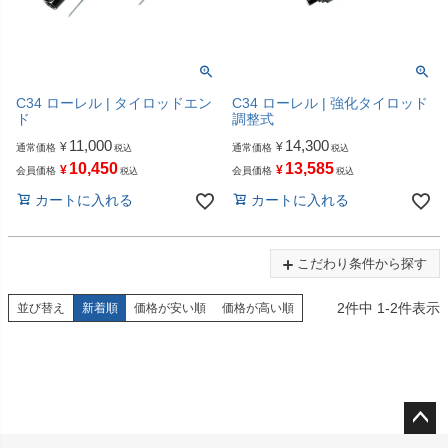
C34 ローレル | タイロッドエン
C34 ローレル | 強化タイロッド
ド
調整式
11,000
14,300
¥
¥
通常価格
通常価格
税込
税込
10,450
13,585
¥
¥
会員価格
会員価格
税込
税込
カートに入れる
カートに入れる
こだわり条件から探す
2
件中
1
-
2
件表示
並び替え
新着順
価格が安い順
価格が高い順
ペー