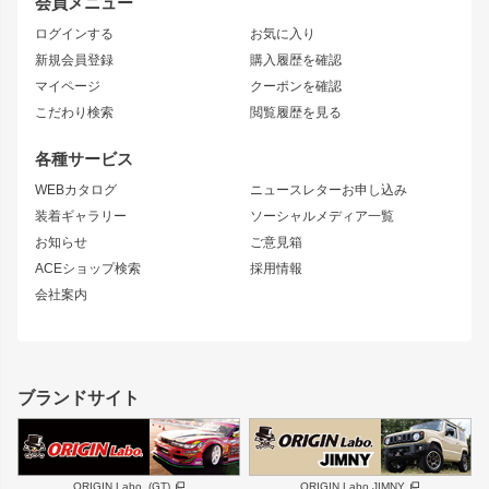
会員メニュー
トレノ
RAV4
フロントフェンダー
ボンネット
ログインする
お気に入り
マークX
リアフェンダー
カナード
新規会員登録
購入履歴を確認
ブラッシュフェンダー
外装・補修パーツ
ニッサン
マイページ
クーポンを確認
コンバットアイ
アーム(足回り)
S15 シルビア
ワンビア
こだわり検索
閲覧履歴を見る
GTウイング
レンズ
S14 シルビア 前期
フェアレディZ
リアウイング
排気系
各種サービス
S14 シルビア 後期
スカイライン
ルーフウイング
S13 シルビア
ローレル
WEBカタログ
ニュースレターお申し込み
180SX
セフィーロ
装着ギャラリー
ソーシャルメディア一覧
ジムニーパーツ
シルエイティ
キャラバン
お知らせ
ご意見箱
ホイール
ACEショップ検索
採用情報
MUD-S7
まつど家 鉄漢
スズキ
マツダ
会社案内
MUD-SR7
まつど家 鉄心
ジムニー
RX-7
MUD-ZEUS
まつど家 鉄八
レクサス
フロントグリル
バンパー
GS350
ボンネット
IS250・IS350
リアウイング
ブランドサイト
SC
フェンダー
リアゲート
サイドパーツ
メンテナンスパーツ
スバル
三菱
BRZ
デリカ D:5
ORIGIN Labo. (GT)
ORIGIN Labo.JIMNY