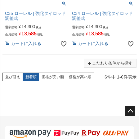
C35 ローレル | 強化タイロッド
C34 ローレル | 強化タイロッド
調整式
調整式
14,300
14,300
¥
¥
通常価格
通常価格
税込
税込
13,585
13,585
¥
¥
会員価格
会員価格
税込
税込
カートに入れる
カートに入れる
こだわり条件から探す
6
件中
1
-
6
件表示
並び替え
新着順
価格が安い順
価格が高い順
ペー
ジト
ップ