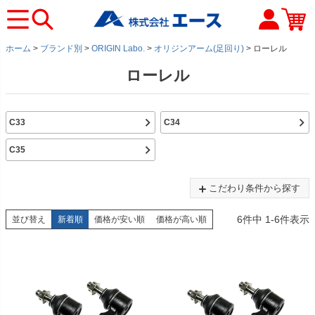
ホーム
ブランド別
ORIGIN Labo.
オリジンアーム(足回り)
ローレル
ローレル
C33
C34
C35
こだわり条件から探す
6
件中
1
-
6
件表示
並び替え
新着順
価格が安い順
価格が高い順