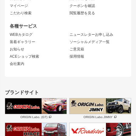
ブラッシュフェンダー
外装・補修パーツ
ニッサン
マイページ
クーポンを確認
コンバットアイ
アーム(足回り)
S15 シルビア
ワンビア
こだわり検索
閲覧履歴を見る
GTウイング
レンズ
S14 シルビア 前期
フェアレディZ
リアウイング
排気系
各種サービス
S14 シルビア 後期
スカイライン
ルーフウイング
S13 シルビア
ローレル
WEBカタログ
ニュースレターお申し込み
180SX
セフィーロ
装着ギャラリー
ソーシャルメディア一覧
ジムニーパーツ
シルエイティ
キャラバン
お知らせ
ご意見箱
ホイール
ACEショップ検索
採用情報
MUD-S7
まつど家 鉄漢
スズキ
マツダ
会社案内
MUD-SR7
まつど家 鉄心
ジムニー
RX-7
MUD-ZEUS
まつど家 鉄八
レクサス
フロントグリル
バンパー
GS350
ボンネット
IS250・IS350
リアウイング
ブランドサイト
SC
フェンダー
リアゲート
サイドパーツ
メンテナンスパーツ
スバル
三菱
BRZ
デリカ D:5
ORIGIN Labo. (GT)
ORIGIN Labo.JIMNY
ハイエースパーツ
ホイール
軽自動車
汎用
DAYTONA-RS
DAYTONA-RS NEO