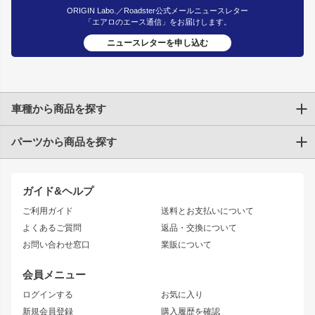
ORIGIN Labo.／Roadster公式メールニュースレター
「エアロのエース通信」をお届けします。
ニュースレターを申し込む
車種から商品を探す
パーツから商品を探す
トヨタ
TOYOTA86
200系ハイエース
ドリフトパーツ
JZX100 CHASER
クラウン
ガイド&ヘルプ
JZX90 CHASER
エアロシリーズ
クラウンマジェスタ
ご利用ガイド
送料とお支払いについて
JZX110 MARK II
ドリフトライン
アリスト
レーシングライン
よくあるご質問
返品・交換について
JZX100 MARK II
風神
ソアラ
アタックライン
お問い合わせ窓口
業販について
JZX90 MARK II
雷神
アルテッツァ
ストリームライン
レビン
龍神
プロボックス
スタイリッシュライン
会員メニュー
トレノ
RAV4
フロントフェンダー
ボンネット
ログインする
お気に入り
マークX
リアフェンダー
カナード
新規会員登録
購入履歴を確認