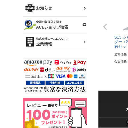
R34 スカイライン
ソアラ
ファッション小物
お知らせ
アルテッツァ
スカイライン
全国の取扱店を探す
（ER34/R33/ECR33/R32）
雑貨・ステーショナリー
プロボックス
ACEショップ検索
RAV4
S13 
キャラバン
株式会社エースについて
ベビー用品
ダー +
企業情報
右セッ
ローレル
通常価格
のぼり
セフィーロ
会員価格