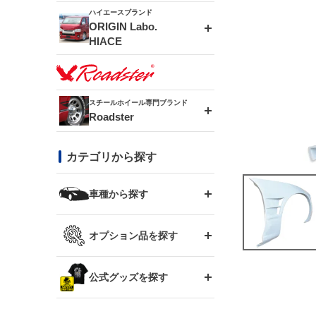
ドリフトライン
フロントフェンダー
ハイエースブランド
アルミホイール
ORIGIN Labo.
MUD-ZEUS
HIACE
風神(180SX)
リアフェンダー
アルミホイール
MUD-SR7
エアロシリーズ
雷神(S15)
ブラッシュフェンダー
アルミホイール
スチールホイール専門ブランド
MUD-S7
Roadster
LUX MODEL SP
オーバーフェンダー
龍神(チェイサー)
コンバットアイ
フロントグリル
DAYTONA-RS
カテゴリから探す
LUX MODEL
リアウイング
レーシングライン
GTウイング
ハイエース専用
ボンネット
車種から探す
DAYTONA-RS NEO
RUGGER MODEL
スムージングバンパー
アタックライン
リアウイング
トヨタ
ジムニー専用
フェンダー
オプション品を探す
まつど家 鉄漢
GROUND MODEL
ワイパーガード
ニッサン
ストリームライン
ルーフウイング
TOYOTA 86
ジムニー専用
サイドパーツ
GTウイング用ラダー
公式グッズを探す
スズキ
まつど家 鉄心
PHANTOM LIP
内装パーツ
シルビア S13
スタイリッシュライン
ボンネット
JZX100 チェイサー
マツダ
ジムニー
ジムニー専用
バンパー