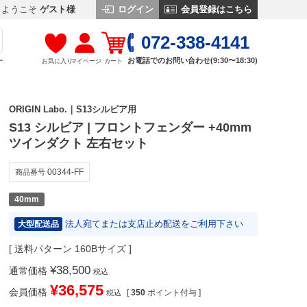
ログイン
会員登録はこちら
ようこそ
ゲスト様
072-338-4141
お電話でのお問い合わせ(9:30〜18:30)
お気に入り
マイページ
カート
す
ORIGIN Labo.｜S13シルビア用
S13 シルビア | フロントフェンダー +40mm
ツインダクト 左右セット
00344-FF
商品番号
40mm
法人宛てまたは支店止め配送をご利用下さい
大型配送品
送料パターン
160Bサイズ
¥
38,500
通常価格
税込
¥
36,575
会員価格
[
350
ポイント付与 ]
税込