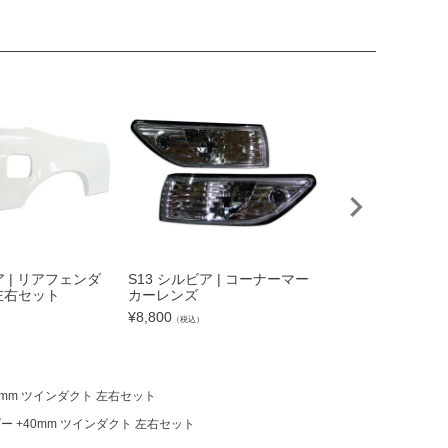
ア | リアフェンダ
S13 シルビア | コーナーマー
S13 シルビア |
 左右セット
カーレンズ
イン エアロキット
YPE.2
¥
8,800
）
（税込）
¥
112,310
（税込）
40mm ツインダクト 左右セット
ダー +40mm ツインダクト 左右セット