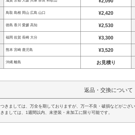
¥2,090
滋賀 京都 大阪 兵庫 奈良 和歌山
¥2,420
鳥取 島根 岡山 広島 山口
¥2,530
徳島 香川 愛媛 高知
¥3,300
福岡 佐賀 長崎 大分
¥3,520
熊本 宮崎 鹿児島
お見積り
沖縄 離島
返品・交換について
につきましては、万全を期しておりますが、万一不良・破損などがござい
きましては、1週間以内、未塗装・未加工に限り可能です。