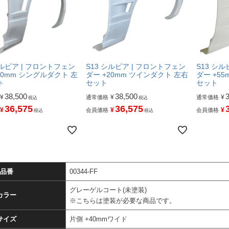
シルビア | フロントフェン
S13 シルビア | フロントフェン
S13 シ
20mm シングルダクト 左
ダー +20mm ツインダクト 左右
ダー +5
ト
セット
セット
38,500
38,500
¥
¥
¥
通常価格
通常価格
税込
税込
36,575
36,575
¥
¥
¥
会員価格
会員価格
税込
税込
品番
00344-FF
グレーゲルコート(未塗装)
カラー
※こちらは塗装が必要な商品です。
サイズ
片側 +40mmワイド