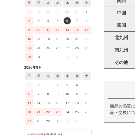
関西
日
月
火
水
木
金
土
26
27
28
29
30
31
1
中国
2
3
4
5
6
7
8
四国
9
10
11
12
13
14
15
北九州
16
17
18
19
20
21
22
23
24
25
26
27
28
29
南九州
30
31
1
2
3
4
5
その他
2026年9月
日
月
火
水
木
金
土
30
31
1
2
3
4
5
6
7
8
9
10
11
12
13
14
15
16
17
18
19
商品の品質
品・交換につ
20
21
22
23
24
25
26
27
28
29
30
1
2
3
・
赤色の日
が休業日です。