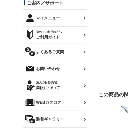
コンバットアイ用ライト
ステッカー
ご案内／サポート
まつど家 鉄八
DTM:exclusive
シルビア S14 前期
スバル
JZX90 チェイサー
RX-7
カナード
BRZ
レクサス
リアウイング
オプションタイヤ
トップス(半袖)
マイメニュー
JZX100 マークⅡ
シルビア S14 後期
三菱
外装・補修パーツ
ログインする
サマータイヤ
初めてご利用の方へ
リアゲート
ホイールナット
トップス(長袖)
JZX110 マークⅡ
デリカ D:5
軽自動車
ジムニー用タイヤ
ご利用ガイド
シルビア S15
新規会員登録
オリジンアーム(足回り)
JZX90 マークⅡ
汎用
サマータイヤ
メンテナンスパーツ
パーカー
よくあるご質問
お気に入りリスト
ハイエース・バン用タイ
180SX
ヤ
ハイエース
レンズ
注文履歴
オーバーオール(つなぎ)
お問い合わせ
シルエイティ
レビン
クーポンを見る
マフラー
トレノ
閲覧履歴
法人のお客様向け
タオル
業販について
ワンビア
マークX
ニュースレターお申し込み
この商品の
帽子
WEBカタログ
クラウン
Z33 フェアレディZ
クラウンマジェスタ
バッグ
装着ギャラリー
Z32 フェアレディZ
アリスト