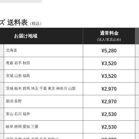
イズ 送料表
（税込）
通常料金
お届け地域
(法人/支店止め)
¥5,280
北海道
¥3,520
青森 岩手 秋田
¥3,520
宮城 山形 福島
¥2,970
茨城 栃木 群馬 埼玉 千葉 東京 神奈川 山梨
¥2,970
新潟 長野
¥2,530
富山 石川 福井
¥2,530
岐阜 静岡 愛知 三重