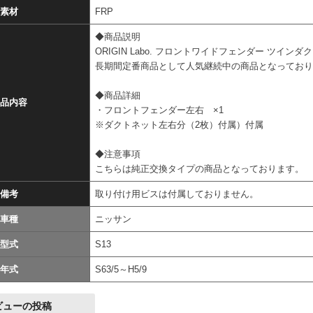
素材
FRP
◆商品説明
ORIGIN Labo. フロントワイドフェンダー ツインダ
長期間定番商品として人気継続中の商品となってお
◆商品詳細
品内容
・フロントフェンダー左右 ×1
※ダクトネット左右分（2枚）付属）付属
◆注意事項
こちらは純正交換タイプの商品となっております。
備考
取り付け用ビスは付属しておりません。
車種
ニッサン
型式
S13
年式
S63/5～H5/9
ビューの投稿