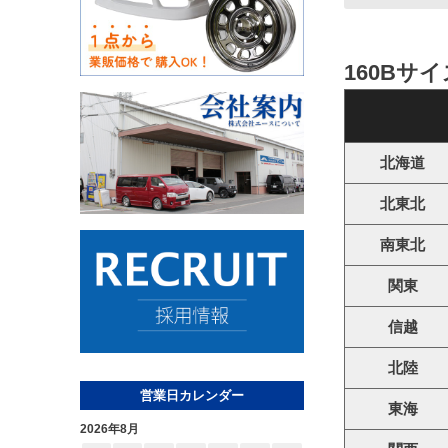
160Bサ
北海道
北東北
南東北
関東
信越
北陸
営業日カレンダー
東海
2026年8月