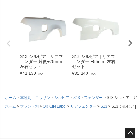
S13 シルビア | リアフ
S13 シルビア | リアフ
S13 
ェンダー 片側+75mm
ェンダー +55mm 左右
トフェン
左右セット
セット
ツイン
ト
¥
42,130
¥
31,240
（税込）
（税込）
¥
38,50
ホーム
車種別
ニッサン
シルビア
S13
フェンダー
S13 シルビア |
ホーム
ブランド別
ORIGIN Labo.
リアフェンダー
S13
S13 シルビア 