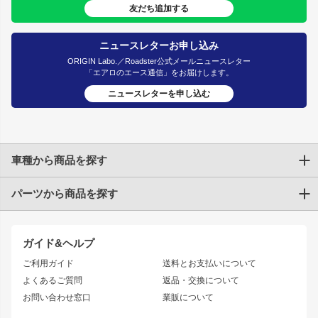
友だち追加する
ニュースレターお申し込み
ORIGIN Labo.／Roadster公式メールニュースレター
「エアロのエース通信」をお届けします。
ニュースレターを申し込む
車種から商品を探す
パーツから商品を探す
トヨタ
TOYOTA86
200系ハイエース
ドリフトパーツ
JZX100 CHASER
クラウン
ガイド&ヘルプ
JZX90 CHASER
エアロシリーズ
クラウンマジェスタ
ご利用ガイド
送料とお支払いについて
JZX110 MARK II
ドリフトライン
アリスト
レーシングライン
よくあるご質問
返品・交換について
JZX100 MARK II
風神
ソアラ
アタックライン
お問い合わせ窓口
業販について
JZX90 MARK II
雷神
アルテッツァ
ストリームライン
レビン
龍神
プロボックス
スタイリッシュライン