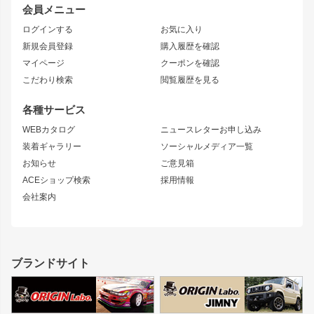
会員メニュー
トレノ
RAV4
フロントフェンダー
ボンネット
ログインする
お気に入り
マークX
リアフェンダー
カナード
新規会員登録
購入履歴を確認
ブラッシュフェンダー
外装・補修パーツ
ニッサン
マイページ
クーポンを確認
コンバットアイ
アーム(足回り)
S15 シルビア
ワンビア
こだわり検索
閲覧履歴を見る
GTウイング
レンズ
S14 シルビア 前期
フェアレディZ
リアウイング
排気系
各種サービス
S14 シルビア 後期
スカイライン
ルーフウイング
S13 シルビア
ローレル
WEBカタログ
ニュースレターお申し込み
180SX
セフィーロ
装着ギャラリー
ソーシャルメディア一覧
ジムニーパーツ
シルエイティ
キャラバン
お知らせ
ご意見箱
ホイール
ACEショップ検索
採用情報
MUD-S7
まつど家 鉄漢
スズキ
マツダ
会社案内
MUD-SR7
まつど家 鉄心
ジムニー
RX-7
MUD-ZEUS
まつど家 鉄八
レクサス
フロントグリル
バンパー
GS350
ボンネット
IS250・IS350
リアウイング
ブランドサイト
SC
フェンダー
リアゲート
サイドパーツ
メンテナンスパーツ
スバル
三菱