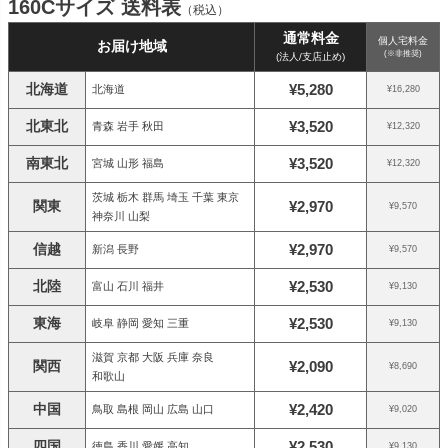
160Cサイズ 送料表
（税込）
通常料金
個人宅料金
お届け地域
(※非推奨)
(法人/支店止め)
北海道
¥5,280
北海道
¥16,280
北東北
¥3,520
青森 岩手 秋田
¥12,320
南東北
¥3,520
宮城 山形 福島
¥12,320
茨城 栃木 群馬 埼玉 千葉 東京
関東
¥2,970
¥9,570
神奈川 山梨
信越
¥2,970
新潟 長野
¥9,570
北陸
¥2,530
富山 石川 福井
¥9,130
東海
¥2,530
岐阜 静岡 愛知 三重
¥9,130
滋賀 京都 大阪 兵庫 奈良
関西
¥2,090
¥8,690
和歌山
中国
¥2,420
鳥取 島根 岡山 広島 山口
¥9,020
四国
¥2,530
徳島 香川 愛媛 高知
¥9,130