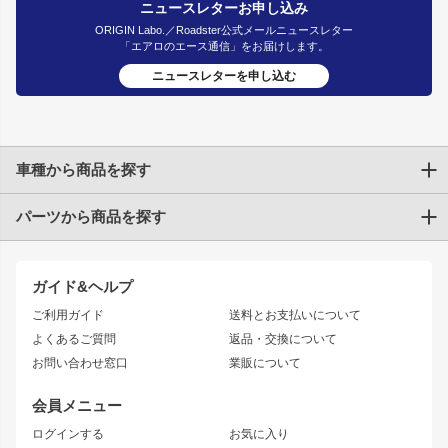
ニュースレターお申し込み
ORIGIN Labo.／Roadster公式メールニュースレター
「エアロのエース通信」をお届けします。
ニュースレターを申し込む
車種から商品を探す
パーツから商品を探す
トヨタ
TOYOTA86
200系ハイエース
ドリフトパーツ
JZX100 CHASER
クラウン
ガイド&ヘルプ
JZX90 CHASER
エアロシリーズ
クラウンマジェスタ
ご利用ガイド
送料とお支払いについて
JZX110 MARK II
ドリフトライン
アリスト
レーシングライン
よくあるご質問
返品・交換について
JZX100 MARK II
風神
ソアラ
アタックライン
お問い合わせ窓口
業販について
JZX90 MARK II
雷神
アルテッツァ
ストリームライン
レビン
龍神
プロボックス
スタイリッシュライン
会員メニュー
トレノ
RAV4
フロントフェンダー
ボンネット
ログインする
お気に入り
マークX
リアフェンダー
カナード