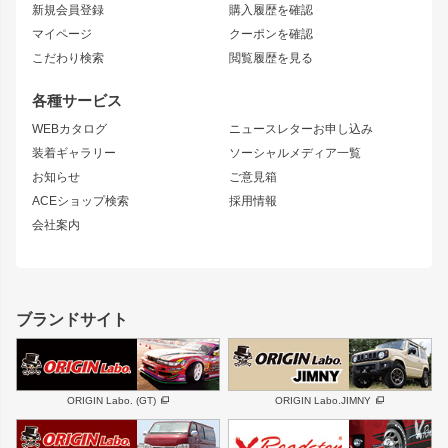
新規会員登録
購入履歴を確認
ブラッシュフェンダー
外装・補修パーツ
ニッサン
マイページ
クーポンを確認
コンバットアイ
アーム(足回り)
S15 シルビア
ワンビア
こだわり検索
閲覧履歴を見る
GTウイング
レンズ
S14 シルビア 前期
フェアレディZ
リアウイング
排気系
各種サービス
S14 シルビア 後期
スカイライン
ルーフウイング
S13 シルビア
ローレル
WEBカタログ
ニュースレターお申し込み
180SX
セフィーロ
装着ギャラリー
ソーシャルメディア一覧
ジムニーパーツ
シルエイティ
キャラバン
お知らせ
ご意見箱
ホイール
ACEショップ検索
採用情報
MUD-S7
まつど家 鉄漢
スズキ
マツダ
会社案内
MUD-SR7
まつど家 鉄心
ジムニー
RX-7
MUD-ZEUS
まつど家 鉄八
レクサス
フロントグリル
バンパー
GS350
ボンネット
IS250・IS350
リアウイング
ブランドサイト
SC
フェンダー
リアゲート
サイドパーツ
メンテナンスパーツ
スバル
三菱
BRZ
デリカ D:5
ORIGIN Labo. (GT)
ORIGIN Labo.JIMNY
ハイエースパーツ
ホイール
軽自動車
汎用