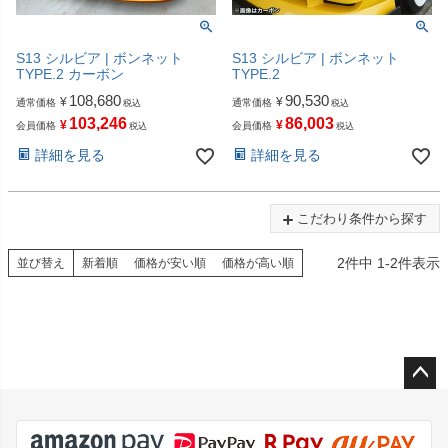
S13 シルビア | ボンネット
S13 シルビア | ボンネット
TYPE.2 カーボン
TYPE.2
108,680
90,530
¥
¥
通常価格
通常価格
税込
税込
103,246
86,003
¥
¥
会員価格
会員価格
税込
税込
詳細を見る
詳細を見る
こだわり条件から探す
2
件中
1
-
2
件表示
並び替え
新着順
価格が安い順
価格が高い順
ペー
ジト
ップ