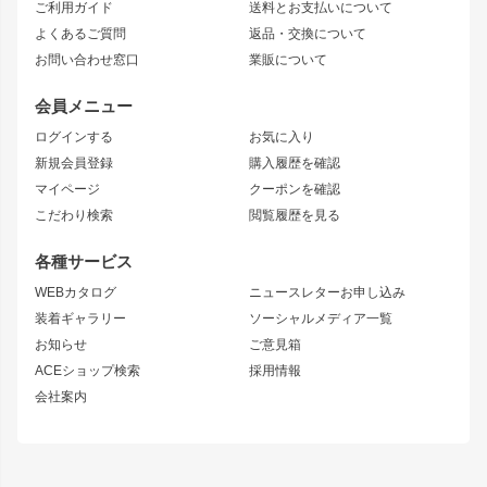
ご利用ガイド
送料とお支払いについて
JZX110 MARK II
ドリフトライン
アリスト
レーシングライン
よくあるご質問
返品・交換について
JZX100 MARK II
風神
ソアラ
アタックライン
お問い合わせ窓口
業販について
JZX90 MARK II
雷神
アルテッツァ
ストリームライン
レビン
龍神
プロボックス
スタイリッシュライン
会員メニュー
トレノ
RAV4
フロントフェンダー
ボンネット
ログインする
お気に入り
マークX
リアフェンダー
カナード
新規会員登録
購入履歴を確認
ブラッシュフェンダー
外装・補修パーツ
ニッサン
マイページ
クーポンを確認
コンバットアイ
アーム(足回り)
S15 シルビア
ワンビア
こだわり検索
閲覧履歴を見る
GTウイング
レンズ
S14 シルビア 前期
フェアレディZ
リアウイング
排気系
各種サービス
S14 シルビア 後期
スカイライン
ルーフウイング
S13 シルビア
ローレル
WEBカタログ
ニュースレターお申し込み
180SX
セフィーロ
装着ギャラリー
ソーシャルメディア一覧
ジムニーパーツ
シルエイティ
キャラバン
お知らせ
ご意見箱
ホイール
ACEショップ検索
採用情報
MUD-S7
まつど家 鉄漢
スズキ
マツダ
会社案内
MUD-SR7
まつど家 鉄心
ジムニー
RX-7
MUD-ZEUS
まつど家 鉄八
レクサス
フロントグリル
バンパー