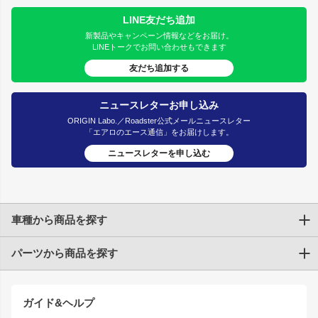
LINE友だち追加
新製品やキャンペーン情報などをお届け。
LINEトークでお問い合わせもできます
友だち追加する
ニュースレターお申し込み
ORIGIN Labo.／Roadster公式メールニュースレター
「エアロのエース通信」をお届けします。
ニュースレターを申し込む
車種から商品を探す
パーツから商品を探す
トヨタ
TOYOTA86
200系ハイエース
ドリフトパーツ
JZX100 CHASER
クラウン
ガイド&ヘルプ
JZX90 CHASER
エアロシリーズ
クラウンマジェスタ