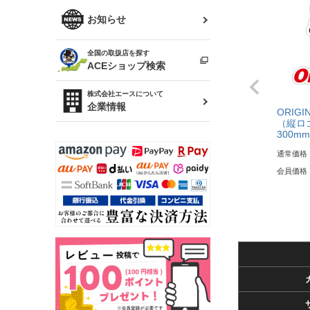
R34 スカイライン
ソアラ
ファッション小物
お知らせ
アルテッツァ
スカイライン
全国の取扱店を探す
（ER34/R33/ECR33/R32）
雑貨・ステーショナリー
プロボックス
ACEショップ検索
RAV4
キャラバン
株式会社エースについて
ベビー用品
企業情報
ORIGI
（縦ロゴ
ローレル
300mm
のぼり
セフィーロ
通常価格
会員価格