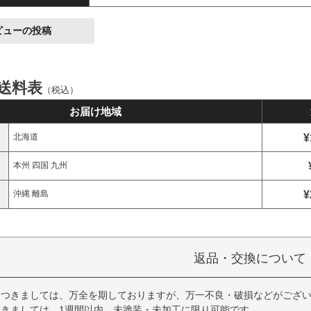
ビューの投稿
 送料表
（税込）
お届け地域
¥
北海道
本州 四国 九州
¥
沖縄 離島
返品・交換について
につきましては、万全を期しておりますが、万一不良・破損などがござい
きましては、1週間以内、未塗装・未加工に限り可能です。