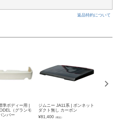
返品特約について
標準ボディー用 |
ジムニー JA11系 | ボンネット
180SX全年式 DRI
MODEL（グランモ
ダクト無し カーボン
（ドリフトライン
バンパー
トアンダーパネル
¥
81,400
（税込）
¥
28,820
）
（税込）