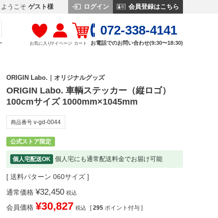
ログイン
会員登録はこちら
ようこそ
ゲスト様
072-338-4141
お電話でのお問い合わせ(9:30〜18:30)
お気に入り
マイページ
カート
す
ORIGIN Labo.｜オリジナルグッズ
ORIGIN Labo. 車輌ステッカー（縦ロゴ）
100cmサイズ 1000mm×1045mm
v-gd-0044
商品番号
公式ストア限定
個人宅にも通常配送料金でお届け可能
個人宅配送OK
送料パターン
060サイズ
¥
32,450
通常価格
税込
¥
30,827
会員価格
[
295
ポイント付与 ]
税込