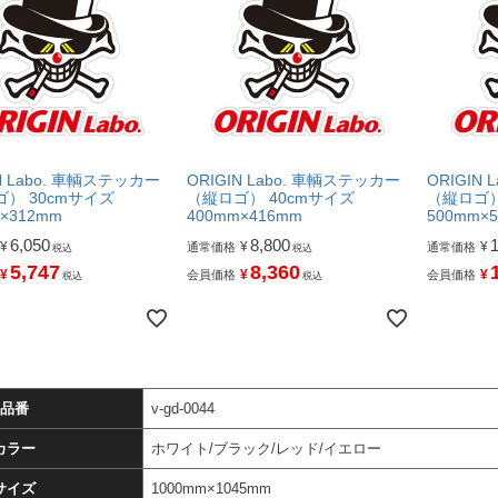
N Labo. 車輌ステッカー
ORIGIN Labo. 車輌ステッカー
ORIGIN
） 30cmサイズ
（縦ロゴ） 40cmサイズ
（縦ロゴ）
×312mm
400mm×416mm
500mm×
6,050
8,800
¥
¥
¥
通常価格
通常価格
税込
税込
5,747
8,360
¥
¥
¥
会員価格
会員価格
税込
税込
品番
v-gd-0044
カラー
ホワイト/ブラック/レッド/イエロー
サイズ
1000mm×1045mm