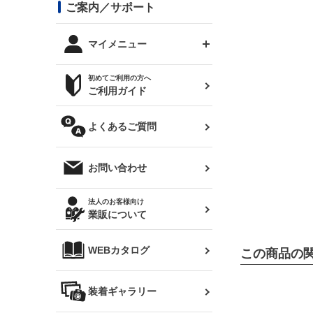
コンバットアイ用ライト
ステッカー
ご案内／サポート
まつど家 鉄八
DTM:exclusive
シルビア S14 前期
スバル
JZX90 チェイサー
RX-7
カナード
BRZ
レクサス
リアウイング
オプションタイヤ
トップス(半袖)
マイメニュー
JZX100 マークⅡ
シルビア S14 後期
三菱
外装・補修パーツ
ログインする
サマータイヤ
初めてご利用の方へ
リアゲート
ホイールナット
トップス(長袖)
JZX110 マークⅡ
デリカ D:5
軽自動車
ジムニー用タイヤ
ご利用ガイド
シルビア S15
新規会員登録
オリジンアーム(足回り)
JZX90 マークⅡ
汎用
サマータイヤ
メンテナンスパーツ
パーカー
よくあるご質問
お気に入りリスト
ハイエース・バン用タイ
180SX
ヤ
ハイエース
レンズ
注文履歴
オーバーオール(つなぎ)
お問い合わせ
シルエイティ
レビン
クーポンを見る
マフラー
トレノ
閲覧履歴
法人のお客様向け
タオル
業販について
ワンビア
マークX
ニュースレターお申し込み
帽子
WEBカタログ
この商品の
クラウン
Z33 フェアレディZ
クラウンマジェスタ
バッグ
装着ギャラリー
Z32 フェアレディZ
アリスト