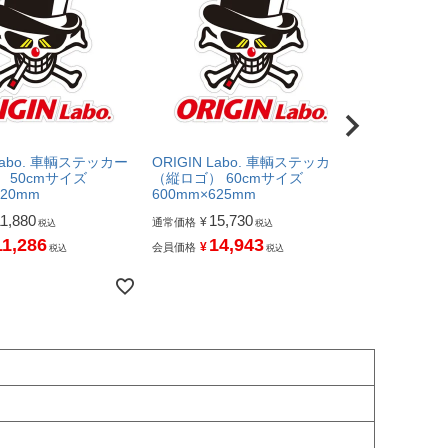
 Labo. 車輌ステッカー
ORIGIN Labo. 車輌ステッカー
ORIGIN L
 50cmサイズ
（縦ロゴ） 60cmサイズ
（縦ロゴ） 
520mm
600mm×625mm
700mm×72
11,880
15,730
18,
¥
¥
通常価格
通常価格
税込
税込
11,286
14,943
17
¥
¥
会員価格
会員価格
税込
税込