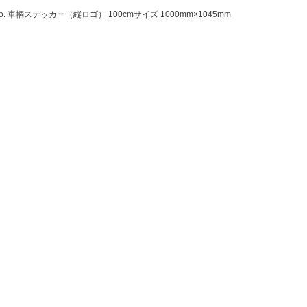
abo. 車輌ステッカー（縦ロゴ） 100cmサイズ 1000mm×1045mm