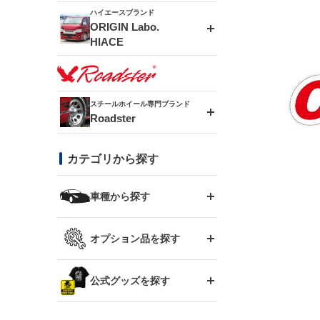
ドリフトライン
フロントフェンダー
ハイエースブランド
アルミホイール
ORIGIN Labo.
MUD-ZEUS
HIACE
風神(180SX)
リアフェンダー
アルミホイール
MUD-SR7
エアロシリーズ
雷神(S15)
ブラッシュフェンダー
アルミホイール
スチールホイール専門ブランド
MUD-S7
Roadster
LUX MODEL SP
オーバーフェンダー
龍神(チェイサー)
コンバットアイ
フロントグリル
DAYTONA-RS
カテゴリから探す
LUX MODEL
リアウイング
レーシングライン
GTウイング
ハイエース専用
ボンネット
車種から探す
DAYTONA-RS NEO
RUGGER MODEL
スムージングバンパー
アタックライン
リアウイング
トヨタ
ジムニー専用
フェンダー
オプション品を探す
まつど家 鉄漢
GROUND MODEL
ワイパーガード
ニッサン
ストリームライン
ルーフウイング
TOYOTA 86
ジムニー専用
サイドパーツ
GTウイング用ラダー
公式グッズを探す
スズキ
まつど家 鉄心
PHANTOM LIP
内装パーツ
シルビア S13
スタイリッシュライン
ボンネット
JZX100 チェイサー
マツダ
ジムニー
ジムニー専用
バンパー