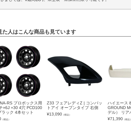
見た人はこんな商品も見ています
ONA-RS プロボックス用
Z33 フェアレディZ | コンバッ
ハイエース 
×6J +30 4穴 PCD100
トアイ オープンタイプ 右側
GROUND 
 ブラック 4本セット
デル） リア
¥
13,090
（税込）
0
¥
71,390
（税込）
（税込