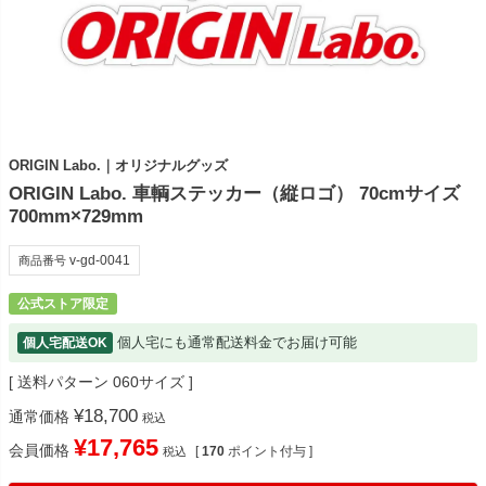
ORIGIN Labo.｜オリジナルグッズ
ORIGIN Labo. 車輌ステッカー（縦ロゴ） 70cmサイズ
700mm×729mm
v-gd-0041
商品番号
公式ストア限定
個人宅にも通常配送料金でお届け可能
個人宅配送OK
送料パターン
060サイズ
¥
18,700
通常価格
税込
¥
17,765
会員価格
[
170
ポイント付与 ]
税込