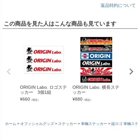
返品特約について
この商品を見た人はこんな商品も見ています
ORIGIN Labo. ロゴステ
ORIGIN Labo. 横長ステ
ORIGI
ッカー 3個1組
ッカー
テッカ
¥
660
¥
880
¥
550
（税込）
（税込）
（税
ホーム
オフィシャルグッズ
ステッカー
車輛ステッカー
縦ロゴ 車輛ステ