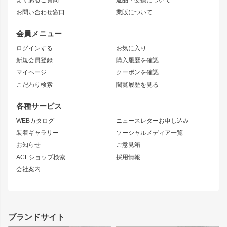
JZX100 MARK II
風神
ソアラ
アタックライン
お問い合わせ窓口
業販について
JZX90 MARK II
雷神
アルテッツァ
ストリームライン
レビン
龍神
プロボックス
スタイリッシュライン
会員メニュー
トレノ
RAV4
フロントフェンダー
ボンネット
ログインする
お気に入り
マークX
リアフェンダー
カナード
新規会員登録
購入履歴を確認
ブラッシュフェンダー
外装・補修パーツ
ニッサン
マイページ
クーポンを確認
コンバットアイ
アーム(足回り)
S15 シルビア
ワンビア
こだわり検索
閲覧履歴を見る
GTウイング
レンズ
S14 シルビア 前期
フェアレディZ
リアウイング
排気系
各種サービス
S14 シルビア 後期
スカイライン
ルーフウイング
S13 シルビア
ローレル
WEBカタログ
ニュースレターお申し込み
180SX
セフィーロ
装着ギャラリー
ソーシャルメディア一覧
ジムニーパーツ
シルエイティ
キャラバン
お知らせ
ご意見箱
ホイール
ACEショップ検索
採用情報
MUD-S7
まつど家 鉄漢
スズキ
マツダ
会社案内
MUD-SR7
まつど家 鉄心
ジムニー
RX-7
MUD-ZEUS
まつど家 鉄八
レクサス
フロントグリル
バンパー
GS350
ボンネット
IS250・IS350
リアウイング
ブランドサイト
SC
フェンダー
リアゲート