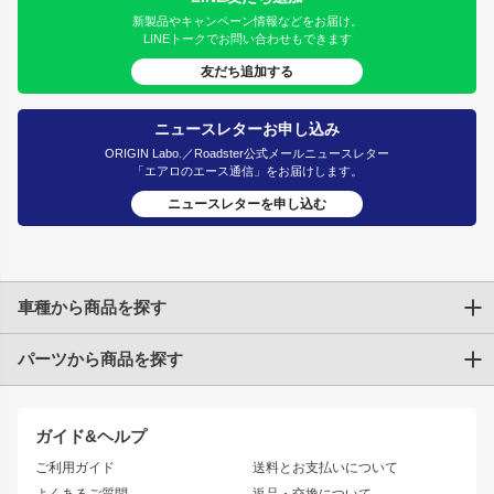
新製品やキャンペーン情報などをお届け。
LINEトークでお問い合わせもできます
友だち追加する
ニュースレターお申し込み
ORIGIN Labo.／Roadster公式メールニュースレター
「エアロのエース通信」をお届けします。
ニュースレターを申し込む
車種から商品を探す
パーツから商品を探す
トヨタ
TOYOTA86
200系ハイエース
ドリフトパーツ
JZX100 CHASER
クラウン
ガイド&ヘルプ
JZX90 CHASER
エアロシリーズ
クラウンマジェスタ
ご利用ガイド
送料とお支払いについて
JZX110 MARK II
ドリフトライン
アリスト
レーシングライン
よくあるご質問
返品・交換について