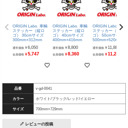
ORIGIN Labo. 車輌
ORIGIN Labo. 車輌
ORIGIN Labo. 車輌
ステッカー（縦ロ
ステッカー（縦ロ
ステッカー（縦ロ
ゴ） 30cmサイズ
ゴ） 40cmサイズ
ゴ） 50cmサイズ
300mm×312mm
400mm×416mm
500mm×520mm
6,050
8,800
11,880
¥
¥
¥
通常価格
通常価格
通常価格
5,747
8,360
11,286
¥
¥
¥
会員価格
会員価格
会員価格
品番
v-gd-0041
カラー
ホワイト/ブラック/レッド/イエロー
サイズ
700mm×729mm
レビューの投稿